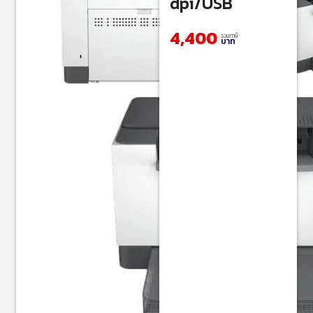
dpi/USB
4,400
รวมภาษี
บาท