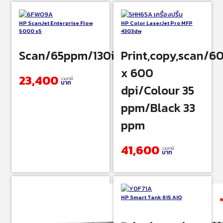
HP ScanJet Enterprise Flow
HP Color LaserJet Pro MFP
5000 s5
4303dw
Scan/65ppm/130ipm/600dpi
Print,copy,scan/6
x 600
23,400
รวมภาษี
บาท
dpi/Colour 35
ppm/Black 33
ppm
41,600
รวมภาษี
บาท
HP Smart Tank 615 AIO