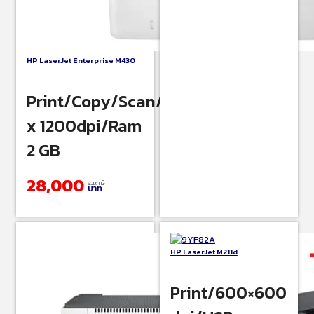
HP LaserJet Enterprise M430
Print/Copy/Scan/Fax/1200
x 1200dpi/Ram
2 GB
28,000
รวมภาษี
บาท
HP LaserJet M211d
Print/600×600