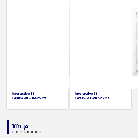
Interactive S1-
Interactive S1-
LH85WMBWBGCXXT
LH75WMBWBGCXXT
โน๊ตบุค
NOTEBOOK