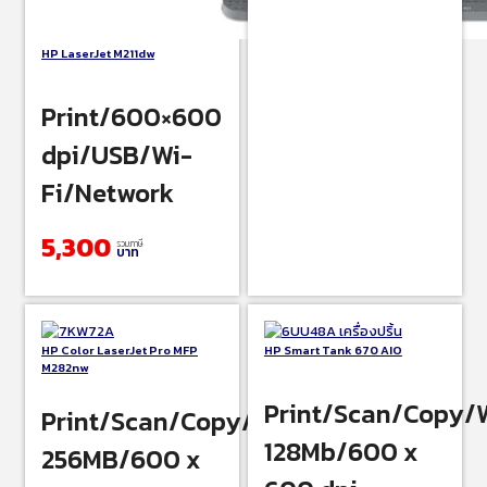
HP LaserJet M211dw
Print/600×600
dpi/USB/Wi-
Fi/Network
5,300
รวมภาษี
บาท
HP Color LaserJet Pro MFP
HP Smart Tank 670 AIO
M282nw
Print/Scan/Copy/
Print/Scan/Copy/Memory
128Mb/600 x
256MB/600 x