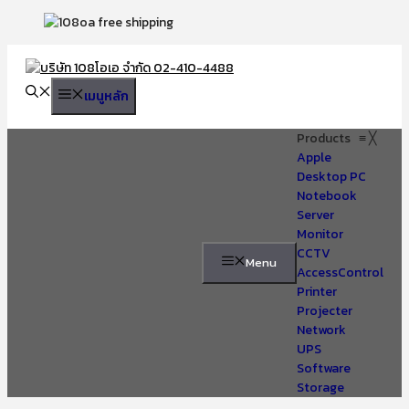
Skip
to
content
เมนูหลัก
Products
≡
╳
Apple
Desktop PC
Notebook
Server
Monitor
CCTV
Menu
AccessControl
Printer
Projecter
Network
UPS
Software
Storage