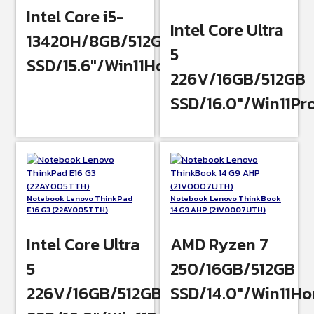
Intel Core i5-
Intel Core Ultra
13420H/8GB/512GB
5
SSD/15.6″/Win11Home
226V/16GB/512GB
SSD/16.0″/Win11Pr
Notebook Lenovo ThinkPad
Notebook Lenovo ThinkBook
E16 G3 (22AY005TTH)
14 G9 AHP (21V0007UTH)
Intel Core Ultra
AMD Ryzen 7
5
250/16GB/512GB
226V/16GB/512GB
SSD/14.0″/Win11H