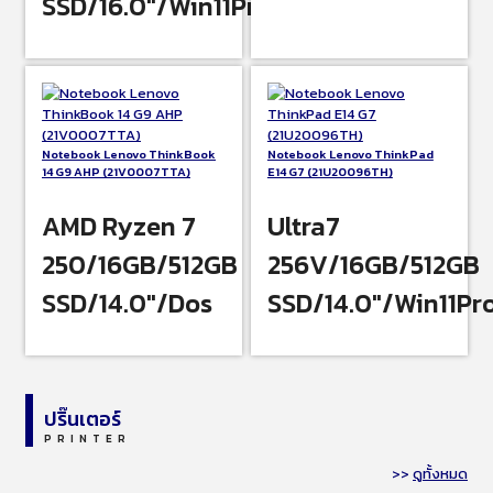
SSD/16.0″/Win11Pro
Notebook Lenovo ThinkBook
Notebook Lenovo ThinkPad
14 G9 AHP (21V0007TTA)
E14 G7 (21U20096TH)
AMD Ryzen 7
Ultra7
250/16GB/512GB
256V/16GB/512GB
SSD/14.0″/Dos
SSD/14.0″/Win11Pr
ปริ๊นเตอร์
PRINTER
>>
ดูทั้งหมด