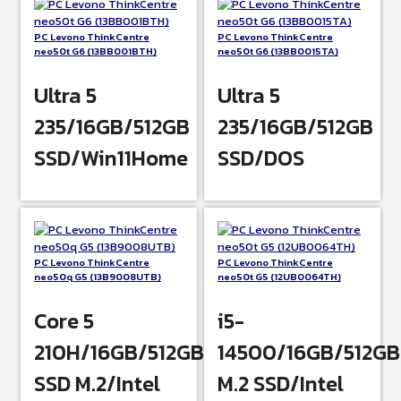
PC Levono ThinkCentre
PC Levono ThinkCentre
neo50t G6 (13BB001BTH)
neo50t G6 (13BB0015TA)
Ultra 5
Ultra 5
235/16GB/512GB
235/16GB/512GB
SSD/Win11Home
SSD/DOS
PC Levono ThinkCentre
PC Levono ThinkCentre
neo50q G5 (13B9008UTB)
neo50t G5 (12UB0064TH)
Core 5
i5-
210H/16GB/512GB
14500/16GB/512GB
SSD M.2/Intel
M.2 SSD/Intel