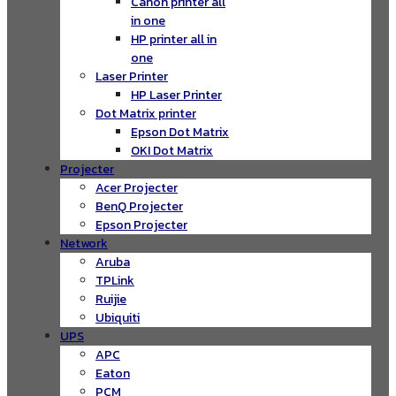
Canon printer all
in one
HP printer all in
one
Laser Printer
HP Laser Printer
Dot Matrix printer
Epson Dot Matrix
OKI Dot Matrix
Projecter
Acer Projecter
BenQ Projecter
Epson Projecter
Network
Aruba
TPLink
Ruijie
Ubiquiti
UPS
APC
Eaton
PCM