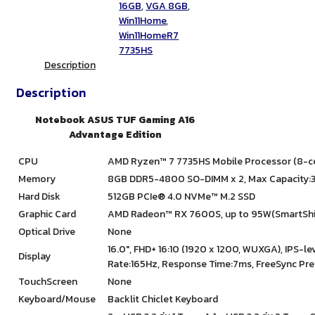
16GB
,
VGA 8GB
,
Win11Home
,
Win11HomeR7
7735HS
Description
Description
Notebook ASUS TUF Gaming A16
Advantage Edition
CPU
AMD Ryzen™ 7 7735HS Mobile Processor (8-cor
Memory
8GB DDR5-4800 SO-DIMM x 2, Max Capacity:
Hard Disk
512GB PCIe® 4.0 NVMe™ M.2 SSD
Graphic Card
AMD Radeon™ RX 7600S, up to 95W(SmartShi
Optical Drive
None
16.0″, FHD+ 16:10 (1920 x 1200, WUXGA), IPS-le
Display
Rate:165Hz, Response Time:7ms, FreeSync Pre
TouchScreen
None
Keyboard/Mouse
Backlit Chiclet Keyboard