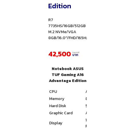
Edition
R7
7735HS/16GB/512GB
M.2 NVMe/VGA
8GB/16.0"/FHD/165Hz/Win11Home
42,500
รวมภาษี
บาท
Notebook ASUS
TUF Gaming A16
Advantage Edition
CPU
AMD Ryzen™ 7 7735HS M
Memory
8GB DDR5-4800 SO-DIM
Hard Disk
512GB PCIe® 4.0 NVMe
Graphic Card
AMD Radeon™ RX 7600S
16.0″, FHD+ 16:10 (1920
Display
Rate:165Hz, Response 