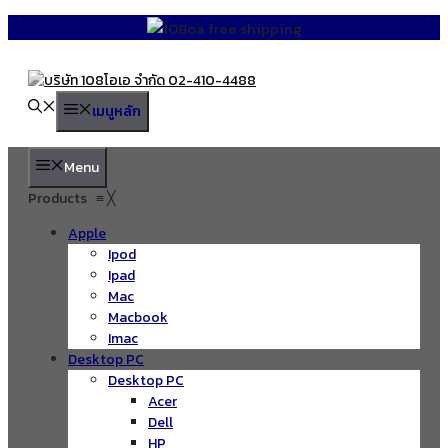
Skip
to
content
เมนูหลัก
Menu
Products
≡
╳
Apple
Ipod
Ipad
Mac
Macbook
Imac
Desktop PC
Desktop PC
Acer
Dell
HP