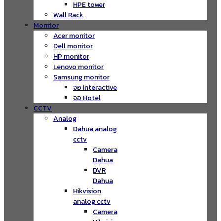
HPE tower
Wall Rack
Monitor
Acer monitor
Dell monitor
HP monitor
Lenovo monitor
Samsung monitor
จอ Interactive
จอ Hotel
CCTV
Analog
Dahua analog
cctv
Camera
Dahua
DVR
Dahua
Hikvision
analog cctv
Camera