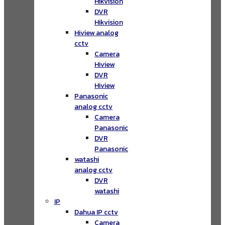
Hikvision
DVR
Hikvision
Hiview analog
cctv
Camera
Hiview
DVR
Hiview
Panasonic
analog cctv
Camera
Panasonic
DVR
Panasonic
watashi
analog cctv
DVR
watashi
IP
Dahua IP cctv
Camera