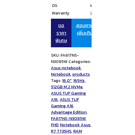
OS
Windows 11 (64bit) (Hom
Warranty
2Y Carry-in
ขอ
สอบถาม
ราคา
เพิ่มเติม
พิเศษ
SKU:
FA617NS-
N3085W
Categories:
Asus notebook
,
Notebook
,
products
Tags:
16.0"
,
165Hz
,
512GB M.2 NVMe
,
ASUS TUF Gaming
A16
,
ASUS TUF
Gaming A16
Advantage Edition
,
FA617NS-N3085W
,
FHD
,
Notebook Asus
,
R7 7735HS
,
RAM