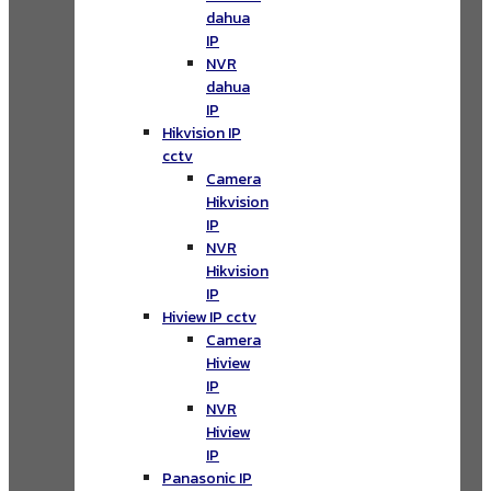
dahua
IP
NVR
dahua
IP
Hikvision IP
cctv
Camera
Hikvision
IP
NVR
Hikvision
IP
Hiview IP cctv
Camera
Hiview
IP
NVR
Hiview
IP
Panasonic IP