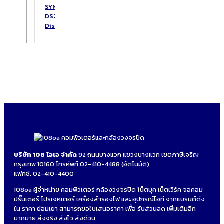
SYNOLOGY
DS223
DiskStation
บริษัท 108 โอเอ จำกัด
92 ถนนบางแวก แขวงบางแวก เขตภาษีเจริญ
กรุงเทพ 10160 โทรศัพท์
02-410-4488
(อัตโนมัติ)
แฟกซ์. 02-410-4400
108oa ผู้จำหน่าย คอมพิวเตอร์ กล้องวงจรปิด โน็ตบุค เน็ตเวิร์ค จอคอม
ปริ๊นเตอร์ โปรเจคเตอร์ เครื่องสำรองไฟ และ อุปกรณ์ไอที จากแบรนด์ดัง
ใน ราคา ย่อมเยา สามารถขอใบเสนอราคา เพื่อ รับส่วนลด เพิ่มเติมอีก
มากมาย ส่งจริง ส่งไว ส่งด่วน