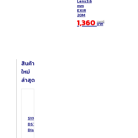
Lens3.6
mm
EXIR
20M
1,360
รวมภาษี
บาท
สินค้า
ใหม่
ล่าสุด
SYNOLOGY
DS725+
DiskStation