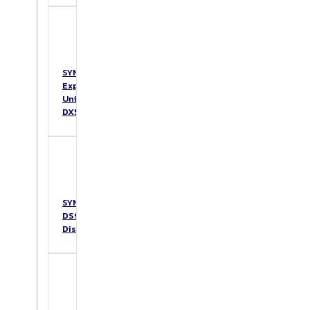
SYNOLOGY
Expansion
Unit
DX517
SYNOLOGY
DS925+
DiskStation