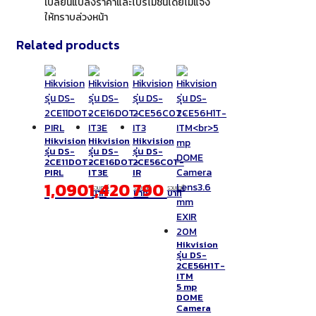
เปลี่ยนแปลงราคาและโปรโมชั่นโดยไม่แจ้ง
ให้ทราบล่วงหน้า
Related products
Hikvision
Hikvision
Hikvision
รุ่น DS-
รุ่น DS-
รุ่น DS-
2CE11DOT-
2CE16DOT-
2CE56C0T-
PIRL
IT3E
IR
1,090
1,420
790
รวมภาษี
รวมภาษี
รวมภาษี
บาท
บาท
บาท
Hikvision
รุ่น DS-
2CE56H1T-
ITM
5 mp
DOME
Camera