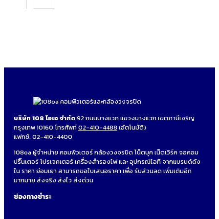
บริษัท 108 โอเอ จำกัด
92 ถนนบางแวก แขวงบางแวก เขตภาษีเจริญ
กรุงเทพ 10160 โทรศัพท์
02-410-4488
(อัตโนมัติ)
แฟกซ์. 02-410-4400
108oa ผู้จำหน่าย คอมพิวเตอร์ กล้องวงจรปิด โน็ตบุค เน็ตเวิร์ค จอคอม
ปริ๊นเตอร์ โปรเจคเตอร์ เครื่องสำรองไฟ และ อุปกรณ์ไอที จากแบรนด์ดัง
ใน ราคา ย่อมเยา สามารถขอใบเสนอราคา เพื่อ รับส่วนลด เพิ่มเติมอีก
มากมาย ส่งจริง ส่งไว ส่งด่วน
ช่องทางชำระ