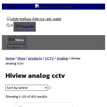
Skip
to
content
เมนูหลัก
Menu
Products
≡
╳
Home
/
Shop
/
products
/
CCTV
/
Analog
/ Hiview
analog cctv
Hiview analog cctv
Sorted
Showing 1–20 of 60 results
by
latest