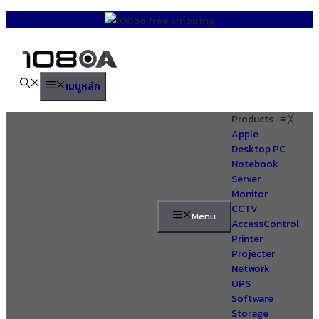
Skip
to
content
เมนูหลัก
Products
≡
╳
Apple
Desktop PC
Notebook
Server
Monitor
CCTV
Menu
AccessControl
Printer
Projecter
Network
UPS
Software
Storage