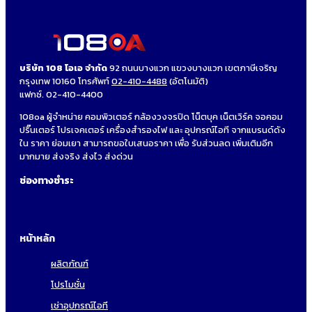
บริษัท 108 โอเอ จำกัด
92 ถนนบางแวก แขวงบางแวก เขตภาษีเจริญ
กรุงเทพ 10160 โทรศัพท์
02-410-4488
(อัตโนมัติ)
แฟกซ์. 02-410-4400
108oa ผู้จำหน่าย คอมพิวเตอร์ กล้องวงจรปิด โน็ตบุค เน็ตเวิร์ค จอคอม
ปริ๊นเตอร์ โปรเจคเตอร์ เครื่องสำรองไฟ และ อุปกรณ์ไอที จากแบรนด์ดัง
ใน ราคา ย่อมเยา สามารถขอใบเสนอราคา เพื่อ รับส่วนลด เพิ่มเติมอีก
มากมาย ส่งจริง ส่งไว ส่งด่วน
ช่องทางชำระ
หน้าหลัก
ผลิตภัณฑ์
โปรโมชั่น
เช่าอุปกรณ์ไอที