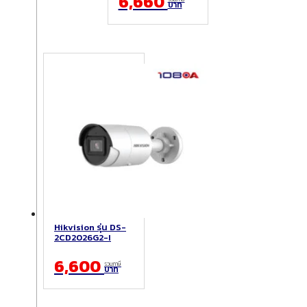
6,660
บาท
Hikvision รุ่น DS-
2CD2026G2-I
6,600
รวมภาษี
บาท