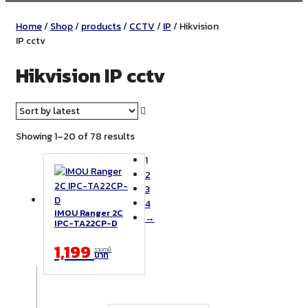
Home
/
Shop
/
products
/
CCTV
/
IP
/ Hikvision
IP cctv
Hikvision IP cctv
Sorted
Showing 1–20 of 78 results
by
1
latest
2
3
4
IMOU Ranger 2C
→
IPC-TA22CP-D
1,199
รวมภาษี
บาท