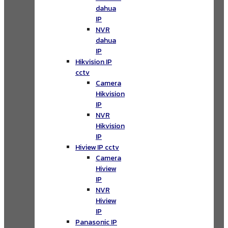
dahua
IP
NVR
dahua
IP
Hikvision IP
cctv
Camera
Hikvision
IP
NVR
Hikvision
IP
Hiview IP cctv
Camera
Hiview
IP
NVR
Hiview
IP
Panasonic IP