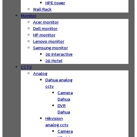
HPE tower
Wall Rack
Monitor
Acer monitor
Dell monitor
HP monitor
Lenovo monitor
Samsung monitor
จอ Interactive
จอ Hotel
CCTV
Analog
Dahua analog
cctv
Camera
Dahua
DVR
Dahua
Hikvision
analog cctv
Camera