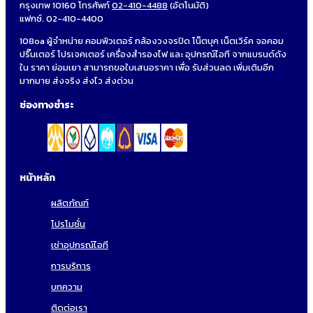
กรุงเทพ 10160 โทรศัพท์
02-410-4488
(อัตโนมัติ)
แฟกซ์. 02-410-4400
108oa ผู้จำหน่าย คอมพิวเตอร์ กล้องวงจรปิด โน็ตบุค เน็ตเวิร์ค จอคอม
ปริ๊นเตอร์ โปรเจคเตอร์ เครื่องสำรองไฟ และ อุปกรณ์ไอที จากแบรนด์ดัง
ใน ราคา ย่อมเยา สามารถขอใบเสนอราคา เพื่อ รับส่วนลด เพิ่มเติมอีก
มากมาย ส่งจริง ส่งไว ส่งด่วน
ช่องทางชำระ
หน้าหลัก
ผลิตภัณฑ์
โปรโมชั่น
เช่าอุปกรณ์ไอที
การบริการ
บทความ
ติดต่อเรา