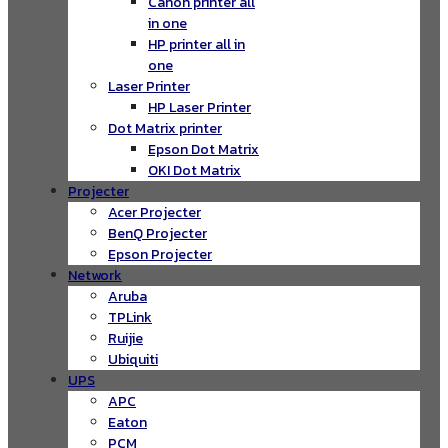
Canon printer all
in one
HP printer all in
one
Laser Printer
HP Laser Printer
Dot Matrix printer
Epson Dot Matrix
OKI Dot Matrix
Projecter
Acer Projecter
BenQ Projecter
Epson Projecter
Network
Aruba
TPLink
Ruijie
Ubiquiti
UPS
APC
Eaton
PCM