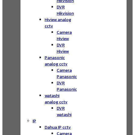
Hikvision
DVR
Hikvision
Hiview analog
cctv
Camera
Hiview
DVR
Hiview
Panasonic
analog cctv
Camera
Panasonic
DVR
Panasonic
watashi
analog cctv
DVR
watashi
IP
Dahua IP cctv
Camera