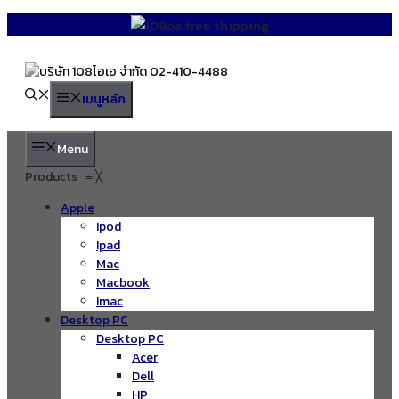
Skip
to
content
เมนูหลัก
Menu
Products
≡
╳
Apple
Ipod
Ipad
Mac
Macbook
Imac
Desktop PC
Desktop PC
Acer
Dell
HP