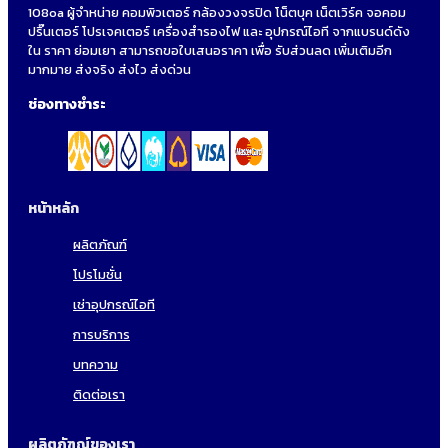
108oa ผู้จำหน่าย คอมพิวเตอร์ กล้องวงจรปิด โน็ตบุค เน็ตเวิร์ค จอคอม
ปริ๊นเตอร์ โปรเจคเตอร์ เครื่องสำรองไฟ และ อุปกรณ์ไอที จากแบรนด์ดัง
ใน ราคา ย่อมเยา สามารถขอใบเสนอราคา เพื่อ รับส่วนลด เพิ่มเติมอีก
มากมาย ส่งจริง ส่งไว ส่งด่วน
ช่องทางชำระ
หน้าหลัก
ผลิตภัณฑ์
โปรโมชั่น
เช่าอุปกรณ์ไอที
การบริการ
บทความ
ติดต่อเรา
ผลิตภัฑณ์ของเรา