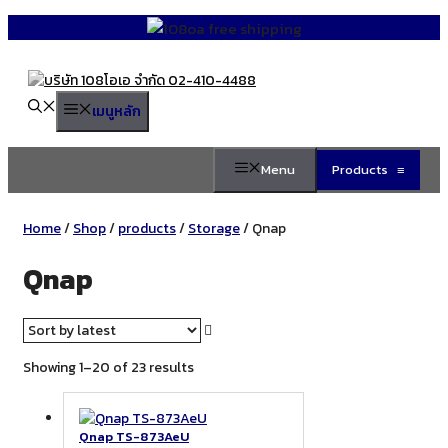
Skip
to
content
เมนูหลัก
Menu
Products
≡
Home
/
Shop
/
products
/
Storage
/ Qnap
Qnap
Sorted
Showing 1–20 of 23 results
by
latest
Qnap TS-873AeU