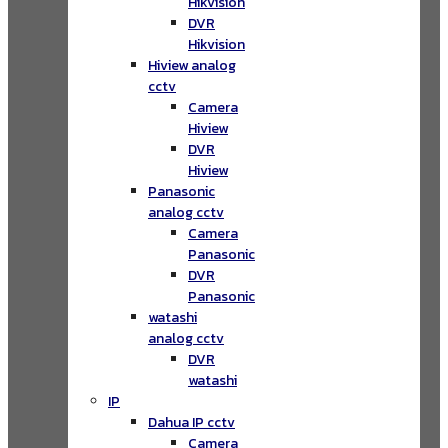
Hikvision
DVR
Hikvision
Hiview analog
cctv
Camera
Hiview
DVR
Hiview
Panasonic
analog cctv
Camera
Panasonic
DVR
Panasonic
watashi
analog cctv
DVR
watashi
IP
Dahua IP cctv
Camera