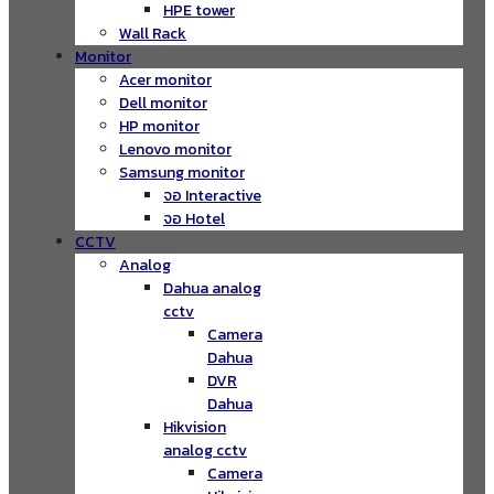
HPE tower
Wall Rack
Monitor
Acer monitor
Dell monitor
HP monitor
Lenovo monitor
Samsung monitor
จอ Interactive
จอ Hotel
CCTV
Analog
Dahua analog
cctv
Camera
Dahua
DVR
Dahua
Hikvision
analog cctv
Camera