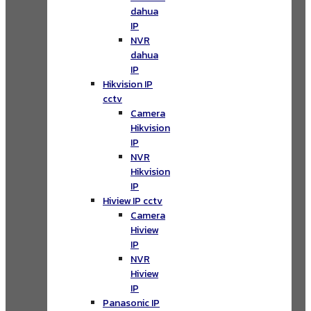
dahua
IP
NVR
dahua
IP
Hikvision IP
cctv
Camera
Hikvision
IP
NVR
Hikvision
IP
Hiview IP cctv
Camera
Hiview
IP
NVR
Hiview
IP
Panasonic IP