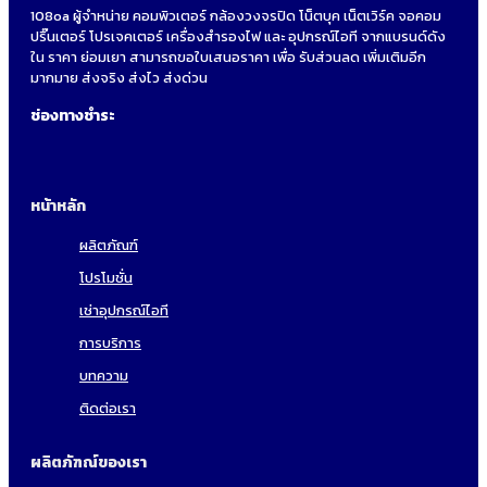
108oa ผู้จำหน่าย คอมพิวเตอร์ กล้องวงจรปิด โน็ตบุค เน็ตเวิร์ค จอคอม
ปริ๊นเตอร์ โปรเจคเตอร์ เครื่องสำรองไฟ และ อุปกรณ์ไอที จากแบรนด์ดัง
ใน ราคา ย่อมเยา สามารถขอใบเสนอราคา เพื่อ รับส่วนลด เพิ่มเติมอีก
มากมาย ส่งจริง ส่งไว ส่งด่วน
ช่องทางชำระ
หน้าหลัก
ผลิตภัณฑ์
โปรโมชั่น
เช่าอุปกรณ์ไอที
การบริการ
บทความ
ติดต่อเรา
ผลิตภัฑณ์ของเรา