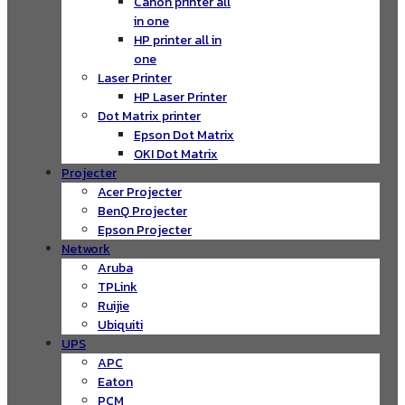
Canon printer all
in one
HP printer all in
one
Laser Printer
HP Laser Printer
Dot Matrix printer
Epson Dot Matrix
OKI Dot Matrix
Projecter
Acer Projecter
BenQ Projecter
Epson Projecter
Network
Aruba
TPLink
Ruijie
Ubiquiti
UPS
APC
Eaton
PCM