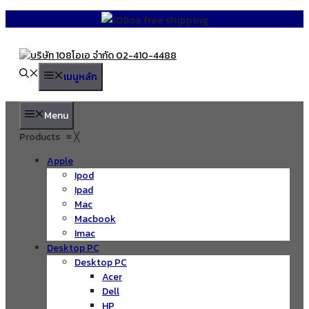
Skip
to
content
เมนูหลัก
Menu
Products
≡
╳
Apple
Ipod
Ipad
Mac
Macbook
Imac
Desktop PC
Desktop PC
Acer
Dell
HP