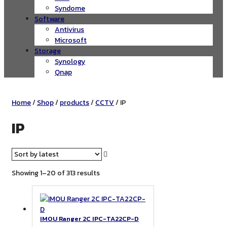
Syndome
Software
Antivirus
Microsoft
Storage
Synology
Qnap
Home
/
Shop
/
products
/
CCTV
/ IP
IP
Sorted
Showing 1–20 of 313 results
by
latest
IMOU Ranger 2C IPC-TA22CP-D