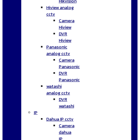
Hikvision
Hiview analog
cctv
Camera
Hiview
DVR
Hiview
Panasonic
analog cctv
Camera
Panasonic
DVR
Panasonic
watashi
analog cctv
DVR
watashi
IP
Dahua IP cctv
Camera
dahua
IP