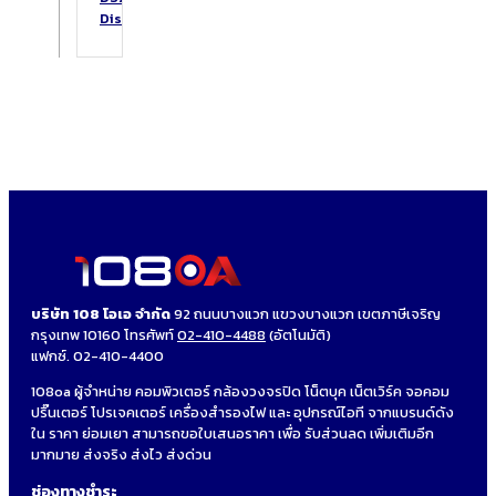
DiskStation
บริษัท 108 โอเอ จำกัด
92 ถนนบางแวก แขวงบางแวก เขตภาษีเจริญ
กรุงเทพ 10160 โทรศัพท์
02-410-4488
(อัตโนมัติ)
แฟกซ์. 02-410-4400
108oa ผู้จำหน่าย คอมพิวเตอร์ กล้องวงจรปิด โน็ตบุค เน็ตเวิร์ค จอคอม
ปริ๊นเตอร์ โปรเจคเตอร์ เครื่องสำรองไฟ และ อุปกรณ์ไอที จากแบรนด์ดัง
ใน ราคา ย่อมเยา สามารถขอใบเสนอราคา เพื่อ รับส่วนลด เพิ่มเติมอีก
มากมาย ส่งจริง ส่งไว ส่งด่วน
ช่องทางชำระ