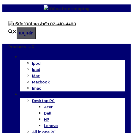
Skip
to
content
เมนูหลัก
Products
≡
╳
Apple
Ipod
Ipad
Mac
Macbook
Imac
Desktop PC
Desktop PC
Acer
Dell
HP
Lenovo
All in one PC