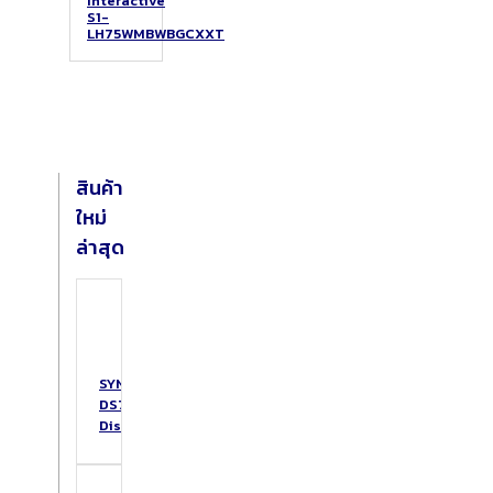
Interactive
S1-
LH75WMBWBGCXXT
สินค้า
ใหม่
ล่าสุด
SYNOLOGY
DS725+
DiskStation