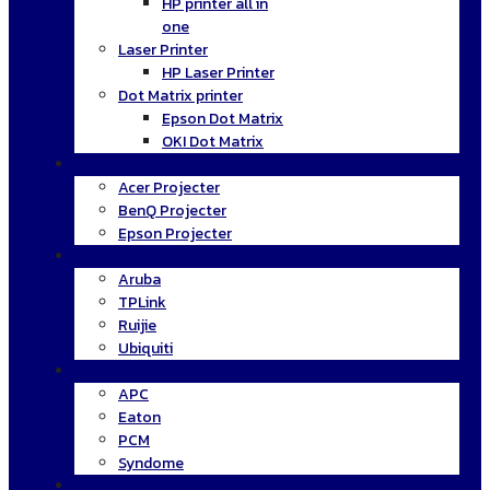
HP printer all in
one
Laser Printer
HP Laser Printer
Dot Matrix printer
Epson Dot Matrix
OKI Dot Matrix
Projecter
Acer Projecter
BenQ Projecter
Epson Projecter
Network
Aruba
TPLink
Ruijie
Ubiquiti
UPS
APC
Eaton
PCM
Syndome
Software