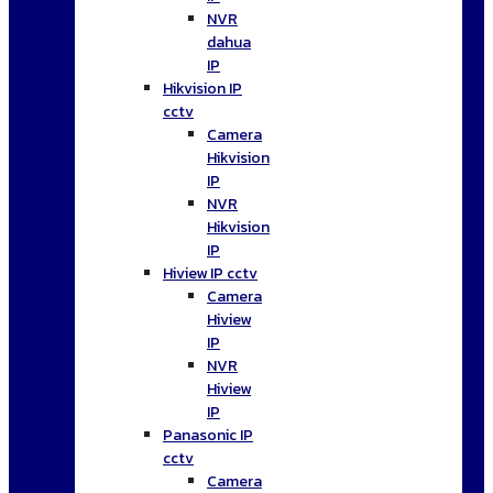
NVR
dahua
IP
Hikvision IP
cctv
Camera
Hikvision
IP
NVR
Hikvision
IP
Hiview IP cctv
Camera
Hiview
IP
NVR
Hiview
IP
Panasonic IP
cctv
Camera