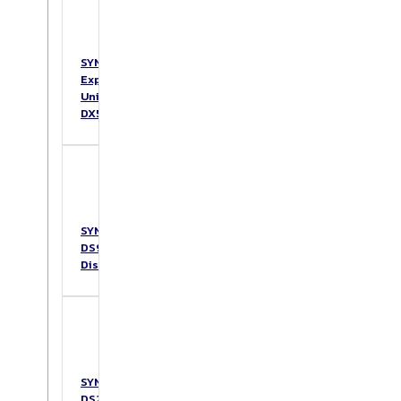
SYNOLOGY
Expansion
Unit
DX517
SYNOLOGY
DS925+
DiskStation
SYNOLOGY
DS223