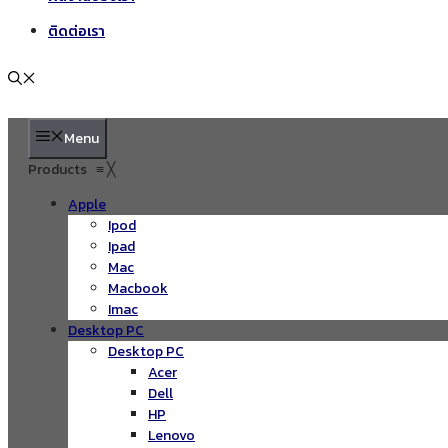
ติดต่อเรา
Menu
Products
≡
╳
Apple
Ipod
Ipad
Mac
Macbook
Imac
Desktop PC
Desktop PC
Acer
Dell
HP
Lenovo