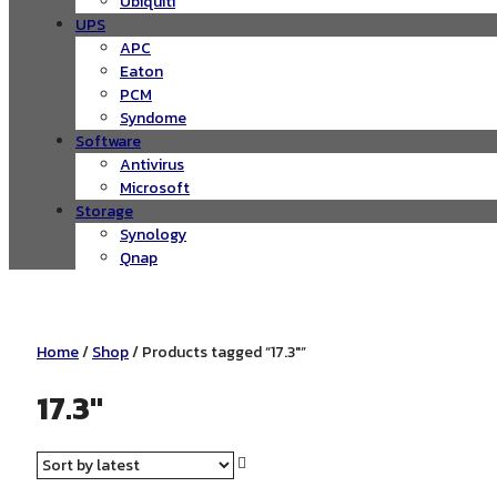
Ubiquiti
UPS
APC
Eaton
PCM
Syndome
Software
Antivirus
Microsoft
Storage
Synology
Qnap
Home
/
Shop
/ Products tagged “17.3"”
17.3"