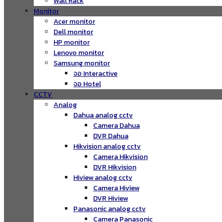
Wall Rack
Monitor
Acer monitor
Dell monitor
HP monitor
Lenovo monitor
Samsung monitor
จอ Interactive
จอ Hotel
CCTV
Analog
Dahua analog cctv
Camera Dahua
DVR Dahua
Hikvision analog cctv
Camera Hikvision
DVR Hikvision
Hiview analog cctv
Camera Hiview
DVR Hiview
Panasonic analog cctv
Camera Panasonic