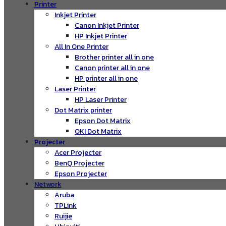
Printer
Inkjet Printer
Canon Inkjet Printer
HP Inkjet Printer
All In One Printer
Brother printer all in one
Canon printer all in one
HP printer all in one
Laser Printer
HP Laser Printer
Dot Matrix printer
Epson Dot Matrix
OKI Dot Matrix
Projecter
Acer Projecter
BenQ Projecter
Epson Projecter
Network
Aruba
TPLink
Ruijie