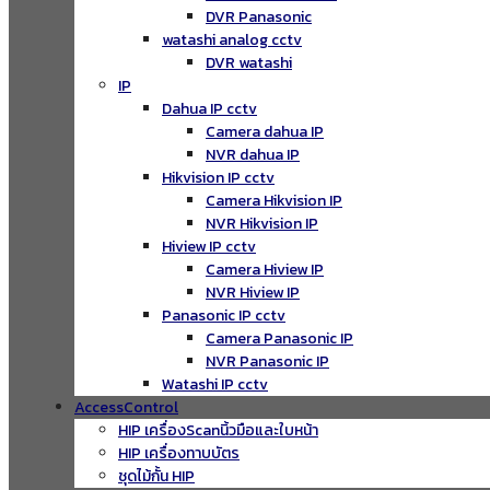
DVR Panasonic
watashi analog cctv
DVR watashi
IP
Dahua IP cctv
Camera dahua IP
NVR dahua IP
Hikvision IP cctv
Camera Hikvision IP
NVR Hikvision IP
Hiview IP cctv
Camera Hiview IP
NVR Hiview IP
Panasonic IP cctv
Camera Panasonic IP
NVR Panasonic IP
Watashi IP cctv
AccessControl
HIP เครื่องScanนิ้วมือและใบหน้า
HIP เครื่องทาบบัตร
ชุดไม้กั้น HIP