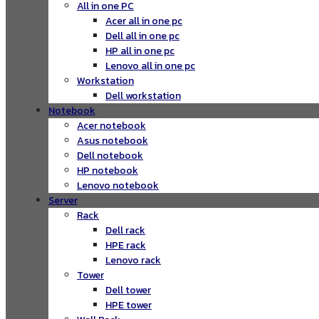
All in one PC
Acer all in one pc
Dell all in one pc
HP all in one pc
Lenovo all in one pc
Workstation
Dell workstation
Notebook
Acer notebook
Asus notebook
Dell notebook
HP notebook
Lenovo notebook
Server
Rack
Dell rack
HPE rack
Lenovo rack
Tower
Dell tower
HPE tower