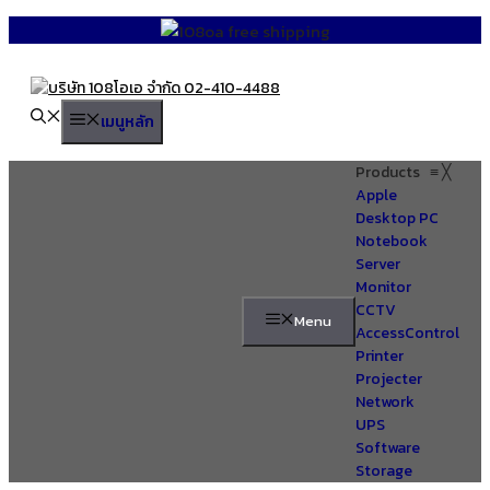
Skip
to
content
เมนูหลัก
Products
≡
╳
Apple
Desktop PC
Notebook
Server
Monitor
CCTV
Menu
AccessControl
Printer
Projecter
Network
UPS
Software
Storage