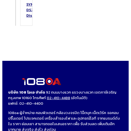
SYNOLOGY
DS223
DiskStation
บริษัท 108 โอเอ จำกัด
92 ถนนบางแวก แขวงบางแวก เขตภาษีเจริญ
กรุงเทพ 10160 โทรศัพท์
02-410-4488
(อัตโนมัติ)
แฟกซ์. 02-410-4400
108oa ผู้จำหน่าย คอมพิวเตอร์ กล้องวงจรปิด โน็ตบุค เน็ตเวิร์ค จอคอม
ปริ๊นเตอร์ โปรเจคเตอร์ เครื่องสำรองไฟ และ อุปกรณ์ไอที จากแบรนด์ดัง
ใน ราคา ย่อมเยา สามารถขอใบเสนอราคา เพื่อ รับส่วนลด เพิ่มเติมอีก
มากมาย ส่งจริง ส่งไว ส่งด่วน