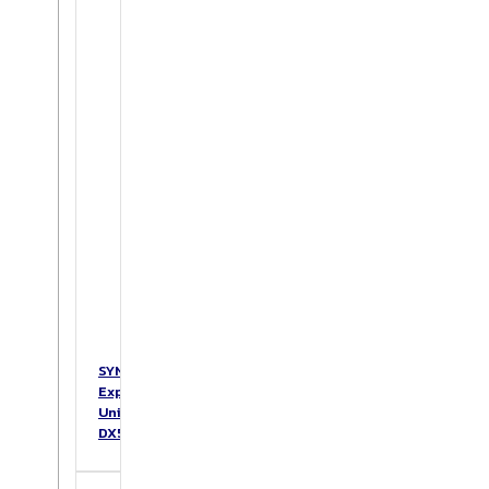
SYNOLOGY
Expansion
Unit
DX517