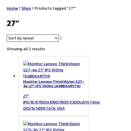
Home
/
Shop
/ Products tagged “27"”
27"
Sorted
Showing all 2 results
by
latest
Monitor Lenovo ThinkVision S27-
4e 27″ IPS 100Hz (64BEKAR1TH)
27"
IPS/16:9/1920x1080/1500:1/300cd/m²/4ms
GtG/1x HDMI 1.4/1x VGA