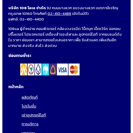
บริษัท 108 โอเอ จำกัด
92 ถนนบางแวก แขวงบางแวก เขตภาษีเจริญ
กรุงเทพ 10160 โทรศัพท์
02-410-4488
(อัตโนมัติ)
แฟกซ์. 02-410-4400
108oa ผู้จำหน่าย คอมพิวเตอร์ กล้องวงจรปิด โน็ตบุค เน็ตเวิร์ค จอคอม
ปริ๊นเตอร์ โปรเจคเตอร์ เครื่องสำรองไฟ และ อุปกรณ์ไอที จากแบรนด์ดัง
ใน ราคา ย่อมเยา สามารถขอใบเสนอราคา เพื่อ รับส่วนลด เพิ่มเติมอีก
มากมาย ส่งจริง ส่งไว ส่งด่วน
ช่องทางชำระ
หน้าหลัก
ผลิตภัณฑ์
โปรโมชั่น
เช่าอุปกรณ์ไอที
การบริการ
บทความ