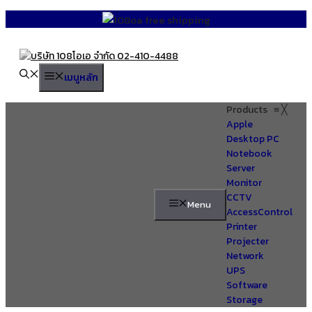
Skip
to
content
เมนูหลัก
Products
≡
╳
Apple
Desktop PC
Notebook
Server
Monitor
CCTV
Menu
AccessControl
Printer
Projecter
Network
UPS
Software
Storage