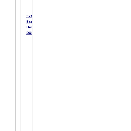
SYNOLOGY
Expansion
Unit
DX517