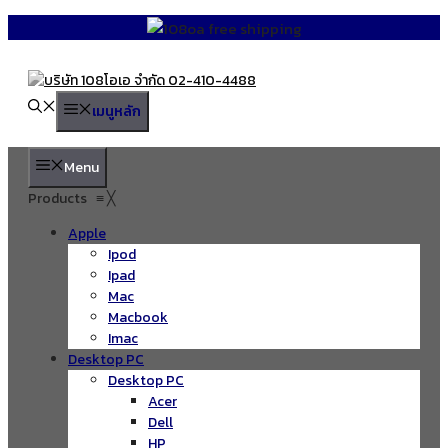
Skip
to
content
เมนูหลัก
Menu
Products
≡
╳
Apple
Ipod
Ipad
Mac
Macbook
Imac
Desktop PC
Desktop PC
Acer
Dell
HP