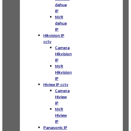
dahua
IP
NVR
dahua
IP
Hikvision IP
cctv
Camera
Hikvision
IP
NVR
Hikvision
IP
Hiview IP cctv
Camera
Hiview
IP
NVR
Hiview
IP
Panasonic IP