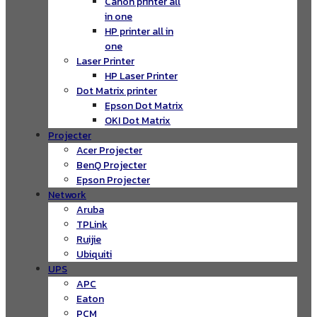
Canon printer all
in one
HP printer all in
one
Laser Printer
HP Laser Printer
Dot Matrix printer
Epson Dot Matrix
OKI Dot Matrix
Projecter
Acer Projecter
BenQ Projecter
Epson Projecter
Network
Aruba
TPLink
Ruijie
Ubiquiti
UPS
APC
Eaton
PCM