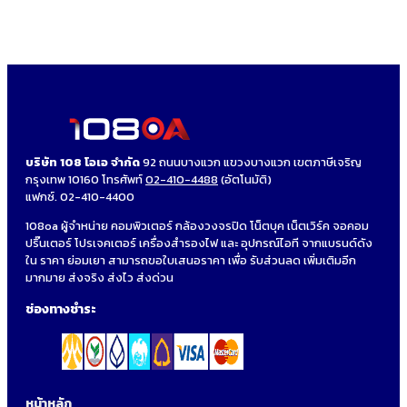
บริษัท 108 โอเอ จำกัด
92 ถนนบางแวก แขวงบางแวก เขตภาษีเจริญ
กรุงเทพ 10160 โทรศัพท์
02-410-4488
(อัตโนมัติ)
แฟกซ์. 02-410-4400
108oa ผู้จำหน่าย คอมพิวเตอร์ กล้องวงจรปิด โน็ตบุค เน็ตเวิร์ค จอคอม
ปริ๊นเตอร์ โปรเจคเตอร์ เครื่องสำรองไฟ และ อุปกรณ์ไอที จากแบรนด์ดัง
ใน ราคา ย่อมเยา สามารถขอใบเสนอราคา เพื่อ รับส่วนลด เพิ่มเติมอีก
มากมาย ส่งจริง ส่งไว ส่งด่วน
ช่องทางชำระ
หน้าหลัก