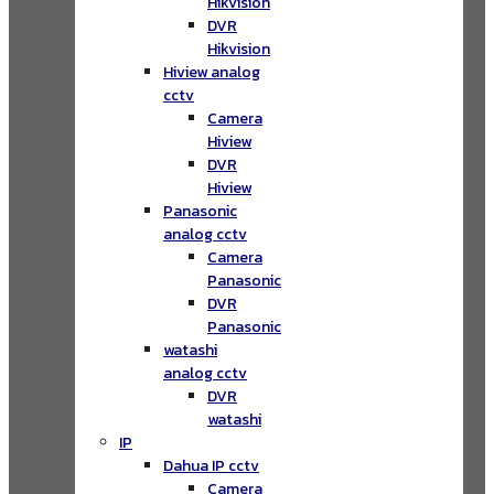
Hikvision
DVR
Hikvision
Hiview analog
cctv
Camera
Hiview
DVR
Hiview
Panasonic
analog cctv
Camera
Panasonic
DVR
Panasonic
watashi
analog cctv
DVR
watashi
IP
Dahua IP cctv
Camera