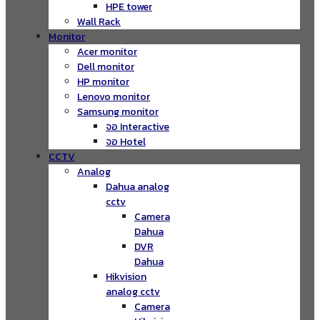
HPE tower
Wall Rack
Monitor
Acer monitor
Dell monitor
HP monitor
Lenovo monitor
Samsung monitor
จอ Interactive
จอ Hotel
CCTV
Analog
Dahua analog
cctv
Camera
Dahua
DVR
Dahua
Hikvision
analog cctv
Camera