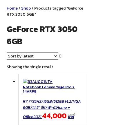
Home
/
Shop
/ Products tagged “GeForce
RTX 3050 6GB”
GeForce RTX 3050
6GB
Showing the single result
Notebook Lenovo Yoga Pro 7
14ARP8
R7 7735HS/16GB/512GB M.2/VGA
6GB/14.5" 3K/Win11Home +
44,000
รวมภาษี
Office2021
บาท