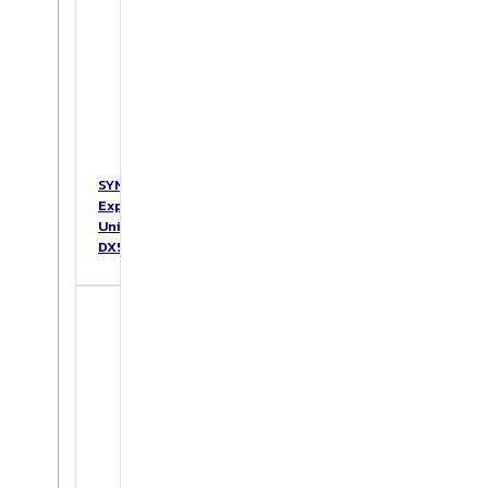
SYNOLOGY
Expansion
Unit
DX517