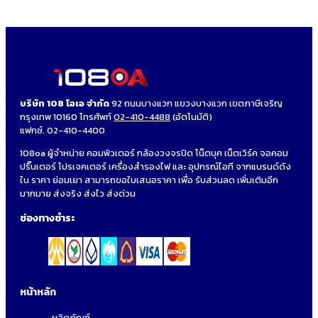
บริษัท 108 โอเอ จำกัด
92 ถนนบางแวก แขวงบางแวก เขตภาษีเจริญ
กรุงเทพ 10160 โทรศัพท์
02-410-4488
(อัตโนมัติ)
แฟกซ์. 02-410-4400
108oa ผู้จำหน่าย คอมพิวเตอร์ กล้องวงจรปิด โน็ตบุค เน็ตเวิร์ค จอคอม
ปริ๊นเตอร์ โปรเจคเตอร์ เครื่องสำรองไฟ และ อุปกรณ์ไอที จากแบรนด์ดัง
ใน ราคา ย่อมเยา สามารถขอใบเสนอราคา เพื่อ รับส่วนลด เพิ่มเติมอีก
มากมาย ส่งจริง ส่งไว ส่งด่วน
ช่องทางชำระ
หน้าหลัก
ผลิตภัณฑ์