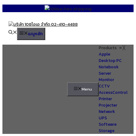
Skip
to
content
เมนูหลัก
Products
≡
╳
Apple
Desktop PC
Notebook
Server
Monitor
CCTV
Menu
AccessControl
Printer
Projecter
Network
UPS
Software
Storage