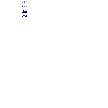
SYNOLOGY
Expansion
Unit
DX517