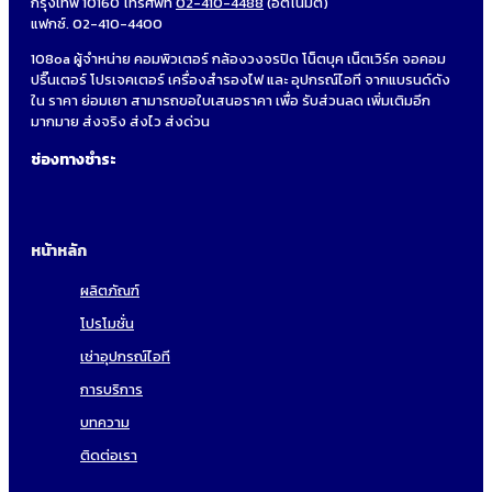
กรุงเทพ 10160 โทรศัพท์
02-410-4488
(อัตโนมัติ)
แฟกซ์. 02-410-4400
108oa ผู้จำหน่าย คอมพิวเตอร์ กล้องวงจรปิด โน็ตบุค เน็ตเวิร์ค จอคอม
ปริ๊นเตอร์ โปรเจคเตอร์ เครื่องสำรองไฟ และ อุปกรณ์ไอที จากแบรนด์ดัง
ใน ราคา ย่อมเยา สามารถขอใบเสนอราคา เพื่อ รับส่วนลด เพิ่มเติมอีก
มากมาย ส่งจริง ส่งไว ส่งด่วน
ช่องทางชำระ
หน้าหลัก
ผลิตภัณฑ์
โปรโมชั่น
เช่าอุปกรณ์ไอที
การบริการ
บทความ
ติดต่อเรา