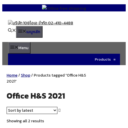
Skip
to
content
เมนูหลัก
Menu
Products
≡
Home
/
Shop
/ Products tagged “Office H&S
2021”
Office H&S 2021
Sorted
Showing all 2 results
by