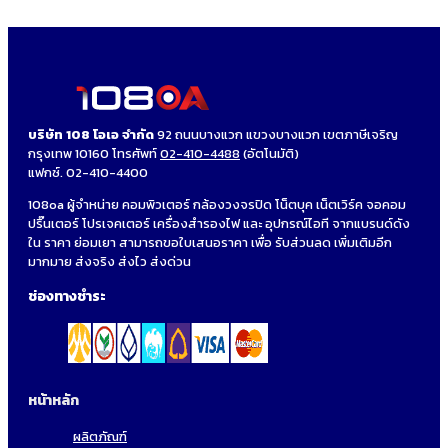
บริษัท 108 โอเอ จำกัด
92 ถนนบางแวก แขวงบางแวก เขตภาษีเจริญ
กรุงเทพ 10160 โทรศัพท์
02-410-4488
(อัตโนมัติ)
แฟกซ์. 02-410-4400
108oa ผู้จำหน่าย คอมพิวเตอร์ กล้องวงจรปิด โน็ตบุค เน็ตเวิร์ค จอคอม
ปริ๊นเตอร์ โปรเจคเตอร์ เครื่องสำรองไฟ และ อุปกรณ์ไอที จากแบรนด์ดัง
ใน ราคา ย่อมเยา สามารถขอใบเสนอราคา เพื่อ รับส่วนลด เพิ่มเติมอีก
มากมาย ส่งจริง ส่งไว ส่งด่วน
ช่องทางชำระ
หน้าหลัก
ผลิตภัณฑ์