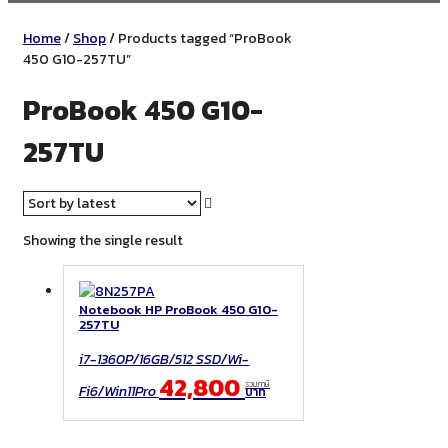
Home
/
Shop
/ Products tagged “ProBook
450 G10-257TU”
ProBook 450 G10-
257TU
Showing the single result
Notebook HP ProBook 450 G10-
257TU
i7-1360P/16GB/512 SSD/Wi-
42,800
รวมภาษี
Fi6/Win11Pro
บาท