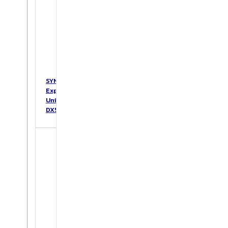
SYNOLOGY
Expansion
Unit
DX517