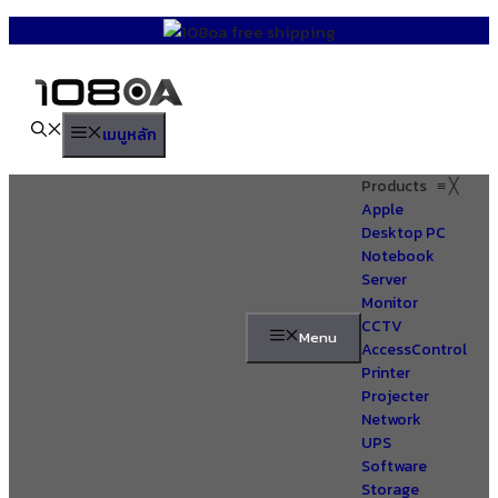
Skip
to
content
เมนูหลัก
Products
≡
╳
Apple
Desktop PC
Notebook
Server
Monitor
CCTV
Menu
AccessControl
Printer
Projecter
Network
UPS
Software
Storage