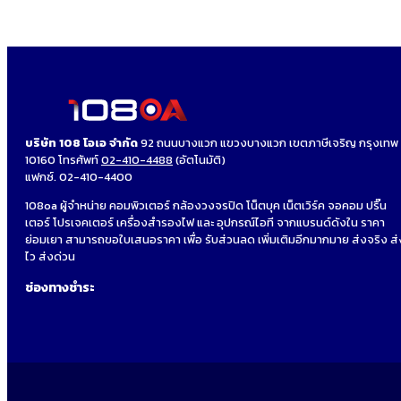
บริษัท 108 โอเอ จำกัด
92 ถนนบางแวก แขวงบางแวก เขตภาษีเจริญ กรุงเทพ
10160 โทรศัพท์
02-410-4488
(อัตโนมัติ)
แฟกซ์. 02-410-4400
108oa ผู้จำหน่าย คอมพิวเตอร์ กล้องวงจรปิด โน็ตบุค เน็ตเวิร์ค จอคอม ปริ๊น
เตอร์ โปรเจคเตอร์ เครื่องสำรองไฟ และ อุปกรณ์ไอที จากแบรนด์ดังใน ราคา
ย่อมเยา สามารถขอใบเสนอราคา เพื่อ รับส่วนลด เพิ่มเติมอีกมากมาย ส่งจริง ส่
ไว ส่งด่วน
ช่องทางชำระ