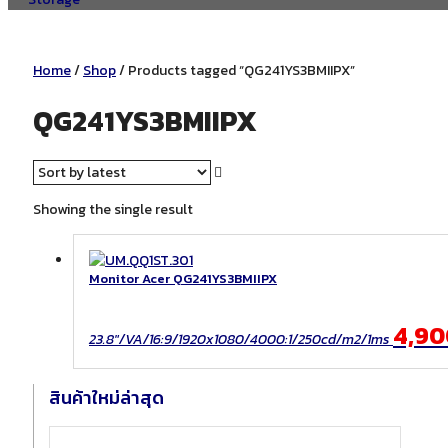
Home
/
Shop
/ Products tagged “QG241YS3BMIIPX”
QG241YS3BMIIPX
Showing the single result
Monitor Acer QG241YS3BMIIPX
4,9
23.8"/VA/16:9/1920x1080/4000:1/250cd/m2/1ms
สินค้าใหม่ล่าสุด