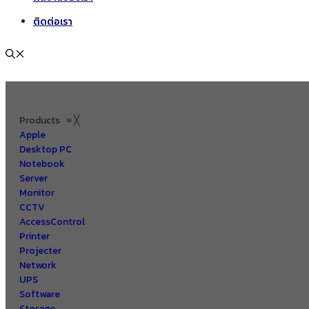
ติดต่อเรา
Products
≡
╳
Apple
Desktop PC
Notebook
Server
Monitor
CCTV
AccessControl
Printer
Projecter
Network
UPS
Software
Storage