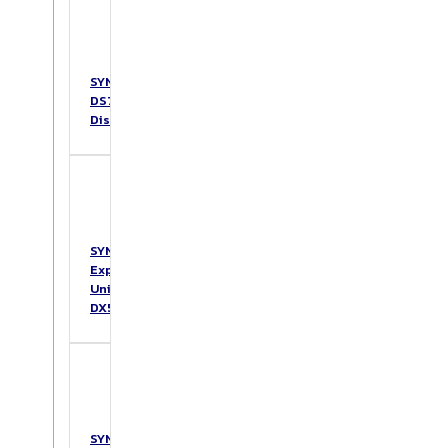
SYNOLOGY
DS725+
DiskStation
SYNOLOGY
Expansion
Unit
DX517
SYNOLOGY