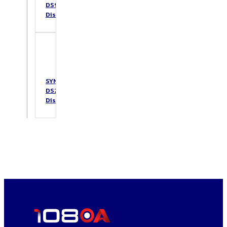
DS925+
DiskStation
SYNOLOGY
DS223
DiskStation