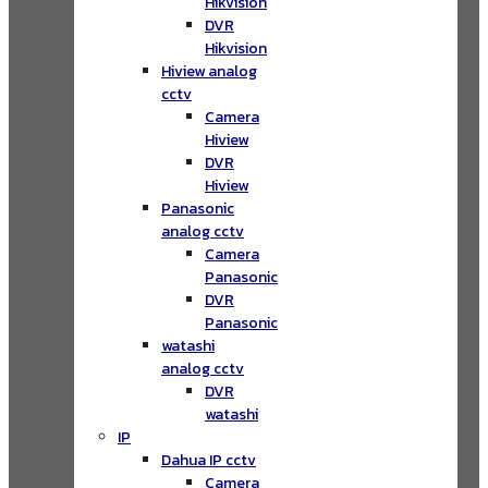
Hikvision
DVR
Hikvision
Hiview analog
cctv
Camera
Hiview
DVR
Hiview
Panasonic
analog cctv
Camera
Panasonic
DVR
Panasonic
watashi
analog cctv
DVR
watashi
IP
Dahua IP cctv
Camera