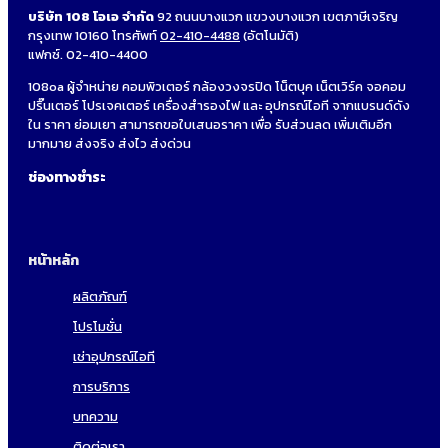
บริษัท 108 โอเอ จำกัด
92 ถนนบางแวก แขวงบางแวก เขตภาษีเจริญ
กรุงเทพ 10160 โทรศัพท์
02-410-4488
(อัตโนมัติ)
แฟกซ์. 02-410-4400
108oa ผู้จำหน่าย คอมพิวเตอร์ กล้องวงจรปิด โน็ตบุค เน็ตเวิร์ค จอคอม
ปริ๊นเตอร์ โปรเจคเตอร์ เครื่องสำรองไฟ และ อุปกรณ์ไอที จากแบรนด์ดัง
ใน ราคา ย่อมเยา สามารถขอใบเสนอราคา เพื่อ รับส่วนลด เพิ่มเติมอีก
มากมาย ส่งจริง ส่งไว ส่งด่วน
ช่องทางชำระ
หน้าหลัก
ผลิตภัณฑ์
โปรโมชั่น
เช่าอุปกรณ์ไอที
การบริการ
บทความ
ติดต่อเรา