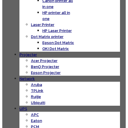
Canon printer all
in one
HP printer all in
one
Laser Printer
HP Laser Printer
Dot Matrix printer
Epson Dot Matrix
OKI Dot Matrix
Projecter
Acer Projecter
BenQ Projecter
Epson Projecter
Network
Aruba
TPLink
Ruijie
Ubiquiti
UPS
APC
Eaton
PCM