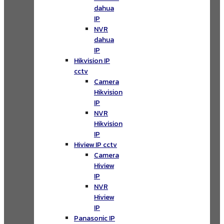
dahua
IP
NVR
dahua
IP
Hikvision IP
cctv
Camera
Hikvision
IP
NVR
Hikvision
IP
Hiview IP cctv
Camera
Hiview
IP
NVR
Hiview
IP
Panasonic IP