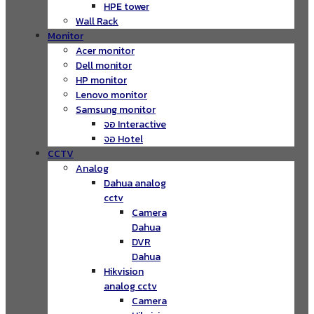
HPE tower
Wall Rack
Monitor
Acer monitor
Dell monitor
HP monitor
Lenovo monitor
Samsung monitor
จอ Interactive
จอ Hotel
CCTV
Analog
Dahua analog
cctv
Camera
Dahua
DVR
Dahua
Hikvision
analog cctv
Camera