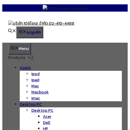
Skip
to
content
เมนูหลัก
Menu
Products
≡
╳
Apple
Ipod
Ipad
Mac
Macbook
Imac
Desktop PC
Desktop PC
Acer
Dell
HP