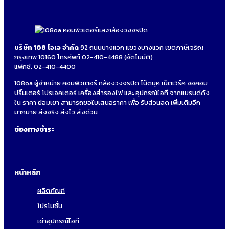
บริษัท 108 โอเอ จำกัด
92 ถนนบางแวก แขวงบางแวก เขตภาษีเจริญ
กรุงเทพ 10160 โทรศัพท์
02-410-4488
(อัตโนมัติ)
แฟกซ์. 02-410-4400
108oa ผู้จำหน่าย คอมพิวเตอร์ กล้องวงจรปิด โน็ตบุค เน็ตเวิร์ค จอคอม
ปริ๊นเตอร์ โปรเจคเตอร์ เครื่องสำรองไฟ และ อุปกรณ์ไอที จากแบรนด์ดัง
ใน ราคา ย่อมเยา สามารถขอใบเสนอราคา เพื่อ รับส่วนลด เพิ่มเติมอีก
มากมาย ส่งจริง ส่งไว ส่งด่วน
ช่องทางชำระ
หน้าหลัก
ผลิตภัณฑ์
โปรโมชั่น
เช่าอุปกรณ์ไอที