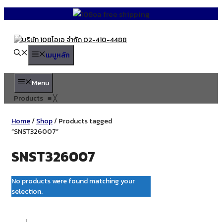
Skip
to
content
เมนูหลัก
Menu
Products
≡
╳
Home
/
Shop
/ Products tagged
“SNST326007”
SNST326007
No products were found matching your
selection.