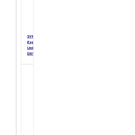
SYNOLOGY
Expansion
Unit
DX517