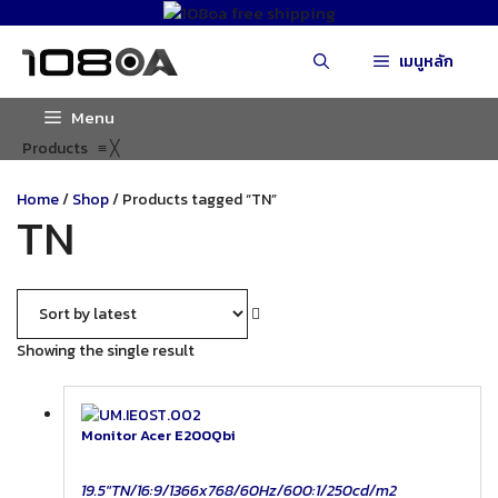
Skip
to
เมนูหลัก
content
Menu
Products
≡
╳
Home
/
Shop
/ Products tagged “TN”
TN
Showing the single result
Monitor Acer E200Qbi
19.5"TN/16:9/1366x768/60Hz/600:1/250cd/m2