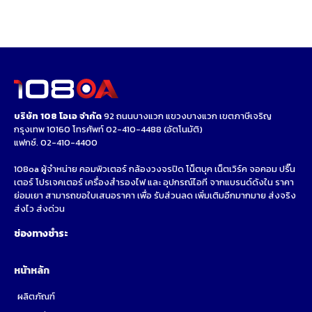
บริษัท 108 โอเอ จำกัด
92 ถนนบางแวก แขวงบางแวก เขตภาษีเจริญ
กรุงเทพ 10160 โทรศัพท์
02-410-4488
(อัตโนมัติ)
แฟกซ์. 02-410-4400
108oa ผู้จำหน่าย คอมพิวเตอร์ กล้องวงจรปิด โน็ตบุค เน็ตเวิร์ค จอคอม ปริ๊น
เตอร์ โปรเจคเตอร์ เครื่องสำรองไฟ และ อุปกรณ์ไอที จากแบรนด์ดังใน ราคา
ย่อมเยา สามารถขอใบเสนอราคา เพื่อ รับส่วนลด เพิ่มเติมอีกมากมาย ส่งจริง
ส่งไว ส่งด่วน
ช่องทางชำระ
หน้าหลัก
ผลิตภัณฑ์