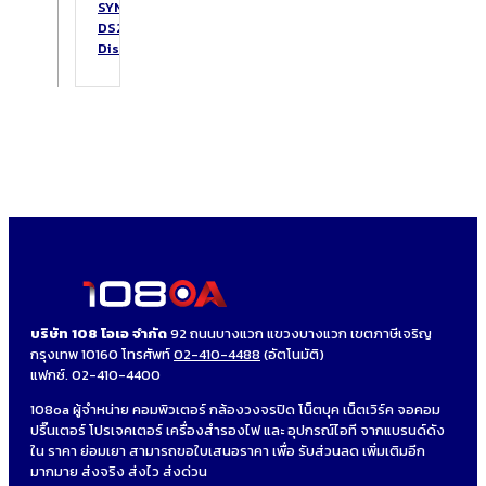
SYNOLOGY
DS223
DiskStation
บริษัท 108 โอเอ จำกัด
92 ถนนบางแวก แขวงบางแวก เขตภาษีเจริญ
กรุงเทพ 10160 โทรศัพท์
02-410-4488
(อัตโนมัติ)
แฟกซ์. 02-410-4400
108oa ผู้จำหน่าย คอมพิวเตอร์ กล้องวงจรปิด โน็ตบุค เน็ตเวิร์ค จอคอม
ปริ๊นเตอร์ โปรเจคเตอร์ เครื่องสำรองไฟ และ อุปกรณ์ไอที จากแบรนด์ดัง
ใน ราคา ย่อมเยา สามารถขอใบเสนอราคา เพื่อ รับส่วนลด เพิ่มเติมอีก
มากมาย ส่งจริง ส่งไว ส่งด่วน