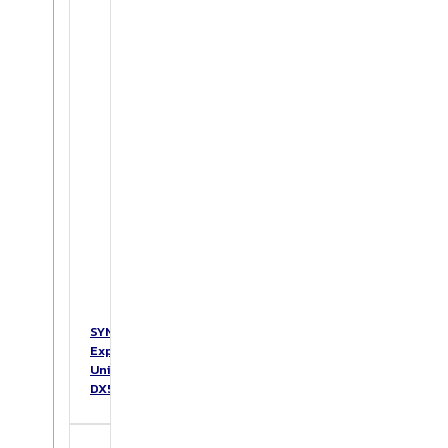
SYNOLOGY
Expansion
Unit
DX517