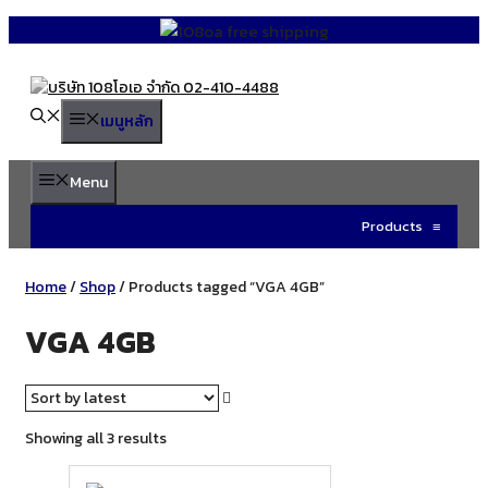
Skip
to
content
เมนูหลัก
Menu
Products
≡
Home
/
Shop
/ Products tagged “VGA 4GB”
VGA 4GB
Sorted
Showing all 3 results
by
latest