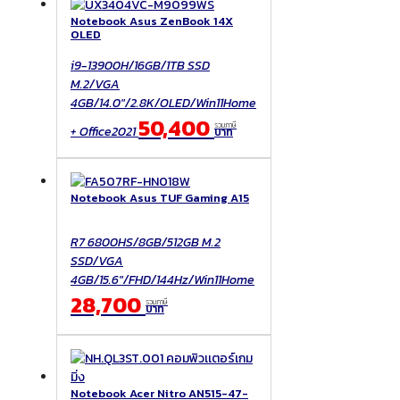
Notebook Asus ZenBook 14X
OLED
i9-13900H/16GB/1TB SSD
M.2/VGA
4GB/14.0"/2.8K/OLED/Win11Home
50,400
รวมภาษี
+ Office2021
บาท
Notebook Asus TUF Gaming A15
R7 6800HS/8GB/512GB M.2
SSD/VGA
4GB/15.6"/FHD/144Hz/Win11Home
28,700
รวมภาษี
บาท
Notebook Acer Nitro AN515-47-