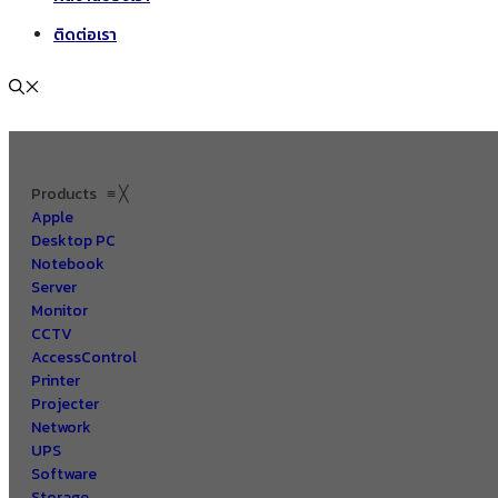
ติดต่อเรา
Products
≡
╳
Apple
Desktop PC
Notebook
Server
Monitor
CCTV
AccessControl
Printer
Projecter
Network
UPS
Software
Storage