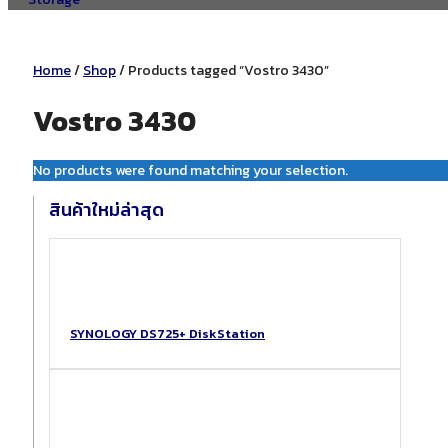
Home
/
Shop
/ Products tagged “Vostro 3430”
Vostro 3430
No products were found matching your selection.
สินค้าใหม่ล่าสุด
SYNOLOGY DS725+ DiskStation