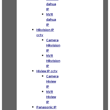
dahua
IP
NVR
dahua
IP
Hikvision IP
cctv
Camera
Hikvision
IP
NVR
Hikvision
IP
Hiview IP cctv
Camera
Hiview
IP
NVR
Hiview
IP
Panasonic IP