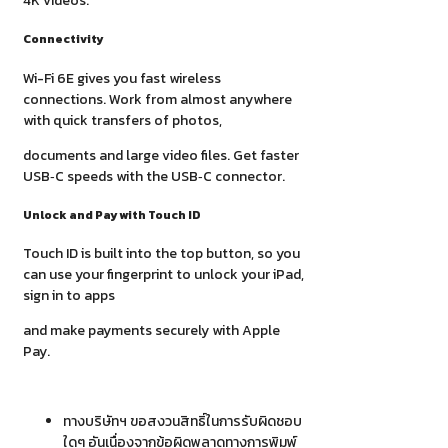
4K videos.
Connectivity
Wi-Fi 6E gives you fast wireless
connections. Work from almost anywhere
with quick transfers of photos,
documents and large video files. Get faster
USB‑C speeds with the USB‑C connector.
Unlock and Pay with Touch ID
Touch ID is built into the top button, so you
can use your fingerprint to unlock your iPad,
sign in to apps
and make payments securely with Apple
Pay.
ทางบริษัทฯ ขอสงวนสิทธิ์ในการรับผิดชอบ
ใดๆ อันเนื่องจากข้อผิดพลาดทางการพิมพ์