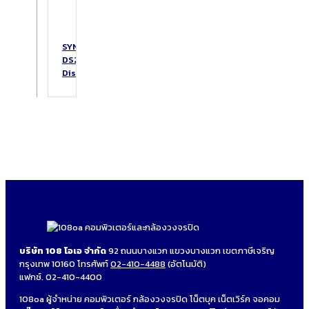
SYNOLOGY
DS223
DiskStation
บริษัท 108 โอเอ จำกัด
92 ถนนบางแวก แขวงบางแวก เขตภาษีเจริญ
กรุงเทพ 10160 โทรศัพท์
02-410-4488
(อัตโนมัติ)
แฟกซ์. 02-410-4400
108oa ผู้จำหน่าย คอมพิวเตอร์ กล้องวงจรปิด โน็ตบุค เน็ตเวิร์ค จอคอม