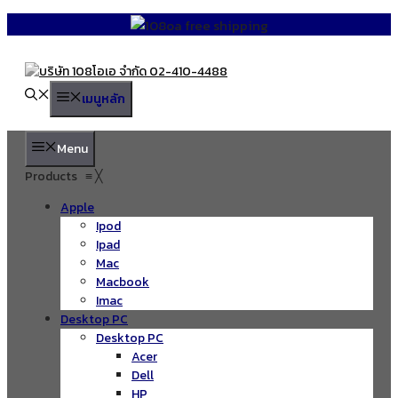
Skip
to
content
เมนูหลัก
Menu
Products
≡
╳
Apple
Ipod
Ipad
Mac
Macbook
Imac
Desktop PC
Desktop PC
Acer
Dell
HP