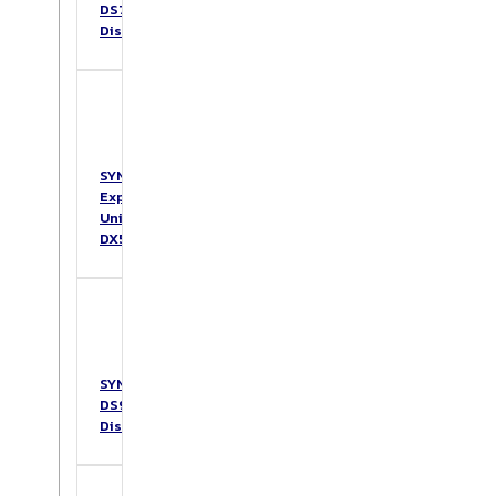
DS725+
DiskStation
SYNOLOGY
Expansion
Unit
DX517
SYNOLOGY
DS925+
DiskStation