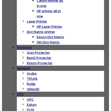
Canon printer all
in one
HP printer all in
one
Laser Printer
HP Laser Printer
Dot Matrix printer
Epson Dot Matrix
OKI Dot Matrix
Projecter
Acer Projecter
BenQ Projecter
Epson Projecter
Network
Aruba
TPLink
Ruijie
Ubiquiti
UPS
APC
Eaton
PCM