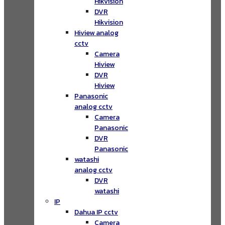
Hikvision
DVR
Hikvision
Hiview analog
cctv
Camera
Hiview
DVR
Hiview
Panasonic
analog cctv
Camera
Panasonic
DVR
Panasonic
watashi
analog cctv
DVR
watashi
IP
Dahua IP cctv
Camera