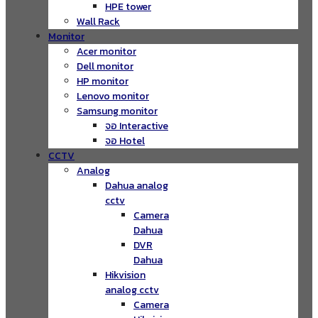
HPE tower
Wall Rack
Monitor
Acer monitor
Dell monitor
HP monitor
Lenovo monitor
Samsung monitor
จอ Interactive
จอ Hotel
CCTV
Analog
Dahua analog
cctv
Camera
Dahua
DVR
Dahua
Hikvision
analog cctv
Camera