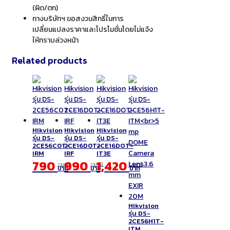
(ผิด/ตก)
ทางบริษัทฯ ขอสงวนสิทธิ์ในการ
เปลี่ยนแปลงราคาและโปรโมชั่นโดยไม่แจ้ง
ให้ทราบล่วงหน้า
Related products
Hikvision
Hikvision
Hikvision
รุ่น DS-
รุ่น DS-
รุ่น DS-
2CE56C0T-
2CE16D0T-
2CE16DOT-
IRM
IRF
IT3E
790
990
1,420
รวมภาษี
รวมภาษี
รวมภาษี
บาท
บาท
บาท
Hikvision
รุ่น DS-
2CE56H1T-
ITM