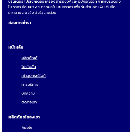
ปริ๊นเตอร์ โปรเจคเตอร์ เครื่องสำรองไฟ และ อุปกรณ์ไอที จากแบรนด์ดัง
ใน ราคา ย่อมเยา สามารถขอใบเสนอราคา เพื่อ รับส่วนลด เพิ่มเติมอีก
มากมาย ส่งจริง ส่งไว ส่งด่วน
ช่องทางชำระ
หน้าหลัก
ผลิตภัณฑ์
โปรโมชั่น
เช่าอุปกรณ์ไอที
การบริการ
บทความ
ติดต่อเรา
ผลิตภัฑณ์ของเรา
Apple