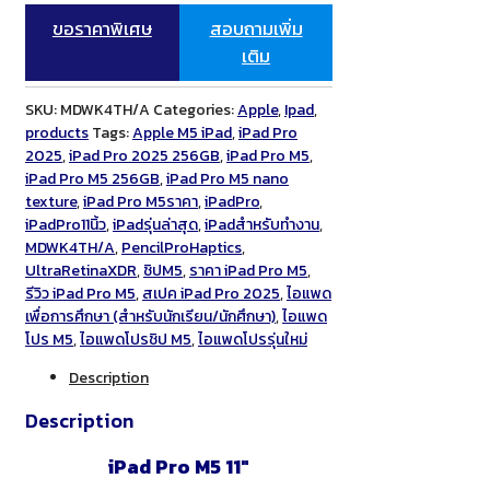
ขอราคาพิเศษ
สอบถามเพิ่ม
เติม
SKU:
MDWK4TH/A
Categories:
Apple
,
Ipad
,
products
Tags:
Apple M5 iPad
,
iPad Pro
2025
,
iPad Pro 2025 256GB
,
iPad Pro M5
,
iPad Pro M5 256GB
,
iPad Pro M5 nano
texture
,
iPad Pro M5ราคา
,
iPadPro
,
iPadPro11นิ้ว
,
iPadรุ่นล่าสุด
,
iPadสำหรับทำงาน
,
MDWK4TH/A
,
PencilProHaptics
,
UltraRetinaXDR
,
ชิปM5
,
ราคา iPad Pro M5
,
รีวิว iPad Pro M5
,
สเปค iPad Pro 2025
,
ไอแพด
เพื่อการศึกษา (สำหรับนักเรียน/นักศึกษา)
,
ไอแพด
โปร M5
,
ไอแพดโปรชิป M5
,
ไอแพดโปรรุ่นใหม่
Description
Description
iPad Pro M5 11″