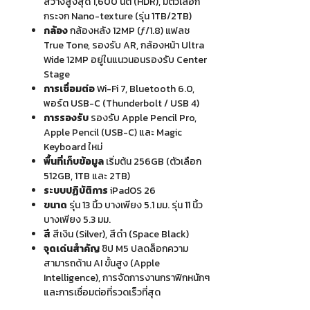
สว่างสูงสุด 1,600 นิต (HDR), มีตัวเลือก
กระจก Nano-texture (รุ่น 1TB/2TB)
กล้อง
กล้องหลัง 12MP (ƒ/1.8) แฟลช
True Tone, รองรับ AR, กล้องหน้า Ultra
Wide 12MP อยู่ในแนวนอนรองรับ Center
Stage
การเชื่อมต่อ
Wi-Fi 7, Bluetooth 6.0,
พอร์ต USB-C (Thunderbolt / USB 4)
การรองรับ
รองรับ Apple Pencil Pro,
Apple Pencil (USB-C) และ Magic
Keyboard ใหม่
พื้นที่เก็บข้อมูล
เริ่มต้น 256GB (ตัวเลือก
512GB, 1TB และ 2TB)
ระบบปฏิบัติการ
iPadOS 26
ขนาด
รุ่น 13 นิ้ว บางเพียง 5.1 มม. รุ่น 11 นิ้ว
บางเพียง 5.3 มม.
สี
สีเงิน (Silver), สีดำ (Space Black)
จุดเด่นสำคัญ
ชิป M5 ปลดล็อกความ
สามารถด้าน AI ขั้นสูง (Apple
Intelligence), การจัดการงานกราฟิกหนักๆ
และการเชื่อมต่อที่รวดเร็วที่สุด