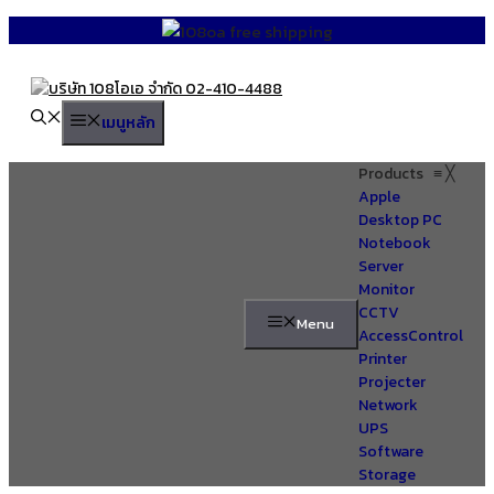
Skip
to
content
เมนูหลัก
Products
≡
╳
Apple
Desktop PC
Notebook
Server
Monitor
CCTV
Menu
AccessControl
Printer
Projecter
Network
UPS
Software
Storage