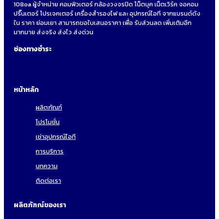
108oa ผู้จำหน่าย คอมพิวเตอร์ กล้องวงจรปิด โน็ตบุค เน็ตเวิร์ค จอคอม
ปริ๊นเตอร์ โปรเจคเตอร์ เครื่องสำรองไฟ และ อุปกรณ์ไอที จากแบรนด์ดัง
ใน ราคา ย่อมเยา สามารถขอใบเสนอราคา เพื่อ รับส่วนลด เพิ่มเติมอีก
มากมาย ส่งจริง ส่งไว ส่งด่วน
ช่องทางชำระ
หน้าหลัก
ผลิตภัณฑ์
โปรโมชั่น
เช่าอุปกรณ์ไอที
การบริการ
บทความ
ติดต่อเรา
ผลิตภัฑณ์ของเรา