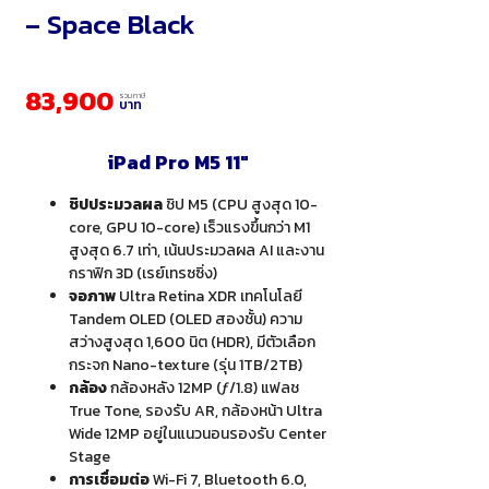
– Space Black
83,900
รวมภาษี
บาท
iPad Pro M5 11″
ชิปประมวลผล
ชิป M5 (CPU สูงสุด 10-
core, GPU 10-core) เร็วแรงขึ้นกว่า M1
สูงสุด 6.7 เท่า, เน้นประมวลผล AI และงาน
กราฟิก 3D (เรย์เทรซซิ่ง)
จอภาพ
Ultra Retina XDR เทคโนโลยี
Tandem OLED (OLED สองชั้น) ความ
สว่างสูงสุด 1,600 นิต (HDR), มีตัวเลือก
กระจก Nano-texture (รุ่น 1TB/2TB)
กล้อง
กล้องหลัง 12MP (ƒ/1.8) แฟลช
True Tone, รองรับ AR, กล้องหน้า Ultra
Wide 12MP อยู่ในแนวนอนรองรับ Center
Stage
การเชื่อมต่อ
Wi-Fi 7, Bluetooth 6.0,