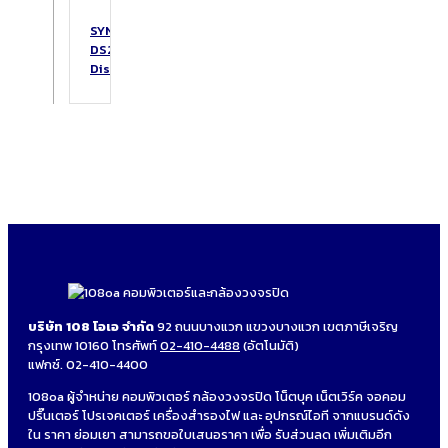
SYNOLOGY
DS223
DiskStation
บริษัท 108 โอเอ จำกัด
92 ถนนบางแวก แขวงบางแวก เขตภาษีเจริญ
กรุงเทพ 10160 โทรศัพท์
02-410-4488
(อัตโนมัติ)
แฟกซ์. 02-410-4400
108oa ผู้จำหน่าย คอมพิวเตอร์ กล้องวงจรปิด โน็ตบุค เน็ตเวิร์ค จอคอม
ปริ๊นเตอร์ โปรเจคเตอร์ เครื่องสำรองไฟ และ อุปกรณ์ไอที จากแบรนด์ดัง
ใน ราคา ย่อมเยา สามารถขอใบเสนอราคา เพื่อ รับส่วนลด เพิ่มเติมอีก