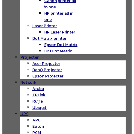
Canon printer all
in one
HP printer all in
one
Laser Printer
HP Laser Printer
Dot Matrix printer
Epson Dot Matrix
OKI Dot Matrix
Projecter
Acer Projecter
BenQ Projecter
Epson Projecter
Network
Aruba
TPLink
Ruijie
Ubiquiti
UPS
APC
Eaton
PCM