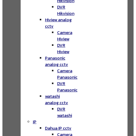
Hikvision
DVR
Hikvision
Hiview analog
cctv
Camera
Hiview
DVR
Hiview
Panasonic
analog cctv
Camera
Panasonic
DVR
Panasonic
watashi
analog cctv
DVR
watashi
IP
Dahua IP cctv
Camera