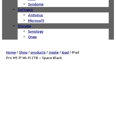
Syndome
Software
Antivirus
Microsoft
Storage
Synology
Qnap
Home
/
Shop
/
products
/
Apple
/
Ipad
/ iPad
Pro M5 11″ Wi-Fi 2TB – Space Black