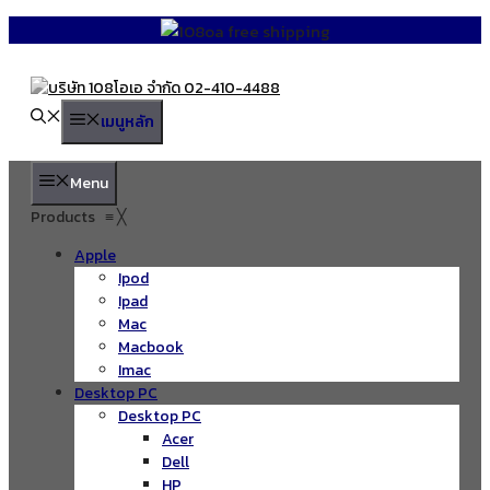
Skip
to
content
เมนูหลัก
Menu
Products
≡
╳
Apple
Ipod
Ipad
Mac
Macbook
Imac
Desktop PC
Desktop PC
Acer
Dell
HP