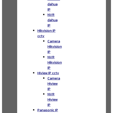
dahua
IP
NVR
dahua
IP
Hikvision IP
cctv
Camera
Hikvision
IP
NVR
Hikvision
IP
Hiview IP cctv
Camera
Hiview
IP
NVR
Hiview
IP
Panasonic IP