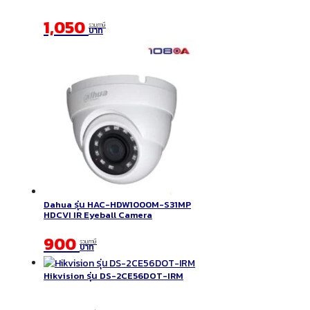
1,050
รวมภาษี
บาท
Dahua รุ่น HAC-HDW1000M-S31MP
HDCVI IR Eyeball Camera
900
รวมภาษี
บาท
Hikvision รุ่น DS-2CE56DOT-IRM