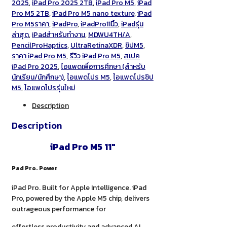
2025
,
iPad Pro 2025 2TB
,
iPad Pro M5
,
iPad
Pro M5 2TB
,
iPad Pro M5 nano texture
,
iPad
Pro M5ราคา
,
iPadPro
,
iPadPro11นิ้ว
,
iPadรุ่น
ล่าสุด
,
iPadสำหรับทำงาน
,
MDWU4TH/A
,
PencilProHaptics
,
UltraRetinaXDR
,
ชิปM5
,
ราคา iPad Pro M5
,
รีวิว iPad Pro M5
,
สเปค
iPad Pro 2025
,
ไอแพดเพื่อการศึกษา (สำหรับ
นักเรียน/นักศึกษา)
,
ไอแพดโปร M5
,
ไอแพดโปรชิป
M5
,
ไอแพดโปรรุ่นใหม่
Description
Description
iPad Pro M5 11″
Pad Pro. Power
iPad Pro. Built for Apple Intelligence. iPad
Pro, powered by the Apple M5 chip, delivers
outrageous performance for
effortless productivity and advanced AI