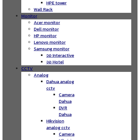
HPE tower
Wall Rack
Monitor
Acer monitor
Dell monitor
HP monitor
Lenovo monitor
Samsung monitor
จอ Interactive
จอ Hotel
CCTV
Analog
Dahua analog
cctv
Camera
Dahua
DVR
Dahua
Hikvision
analog cctv
Camera