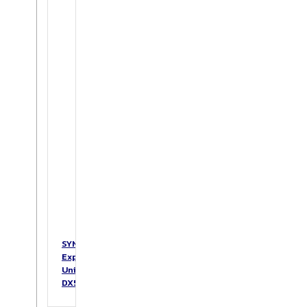
SYNOLOGY
Expansion
Unit
DX517