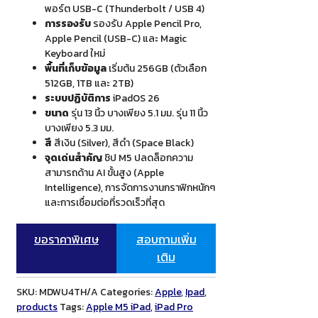
พอร์ต USB-C (Thunderbolt / USB 4)
การรองรับ
รองรับ Apple Pencil Pro,
Apple Pencil (USB-C) และ Magic
Keyboard ใหม่
พื้นที่เก็บข้อมูล
เริ่มต้น 256GB (ตัวเลือก
512GB, 1TB และ 2TB)
ระบบปฏิบัติการ
iPadOS 26
ขนาด
รุ่น 13 นิ้ว บางเพียง 5.1 มม. รุ่น 11 นิ้ว
บางเพียง 5.3 มม.
สี
สีเงิน (Silver), สีดำ (Space Black)
จุดเด่นสำคัญ
ชิป M5 ปลดล็อกความ
สามารถด้าน AI ขั้นสูง (Apple
Intelligence), การจัดการงานกราฟิกหนักๆ
และการเชื่อมต่อที่รวดเร็วที่สุด
ขอราคาพิเศษ
สอบถามเพิ่ม
เติม
SKU:
MDWU4TH/A
Categories:
Apple
,
Ipad
,
products
Tags:
Apple M5 iPad
,
iPad Pro