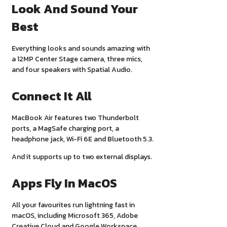
Look And Sound Your
Best
Everything looks and sounds amazing with
a 12MP Center Stage camera, three mics,
and four speakers with Spatial Audio.
Connect It All
MacBook Air features two Thunderbolt
ports, a MagSafe charging port, a
headphone jack, Wi-Fi 6E and Bluetooth 5.3.
And it supports up to two external displays.
Apps Fly In MacOS
All your favourites run lightning fast in
macOS, including Microsoft 365, Adobe
Creative Cloud and Google Workspace.