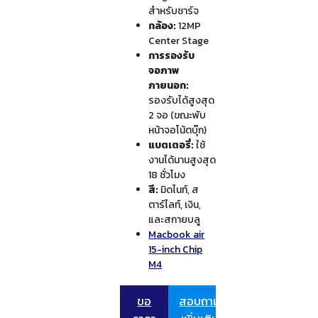
สำหรับชาร์จ
กล้อง:
12MP
Center Stage
การรองรับ
จอภาพ
ภายนอก:
รองรับได้สูงสุด
2 จอ (ขณะพับ
หน้าจอโน้ตบุ๊ก)
แบตเตอรี่:
ใช้
งานได้นานสูงสุด
18 ชั่วโมง
สี:
มิดไนท์, ส
ตาร์ไลท์, เงิน,
และสกายบลู
Macbook air
15-inch Chip
M4
ขอ
สอบถาม