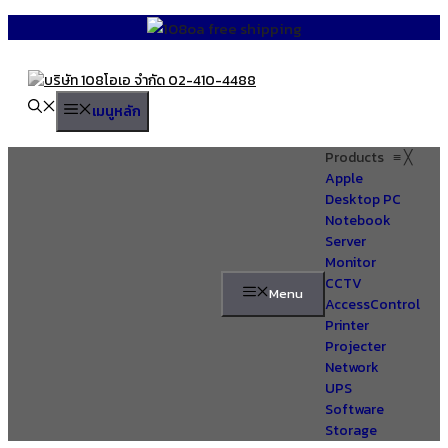
Skip
to
content
เมนูหลัก
Products
≡
╳
Apple
Desktop PC
Notebook
Server
Monitor
CCTV
Menu
AccessControl
Printer
Projecter
Network
UPS
Software
Storage