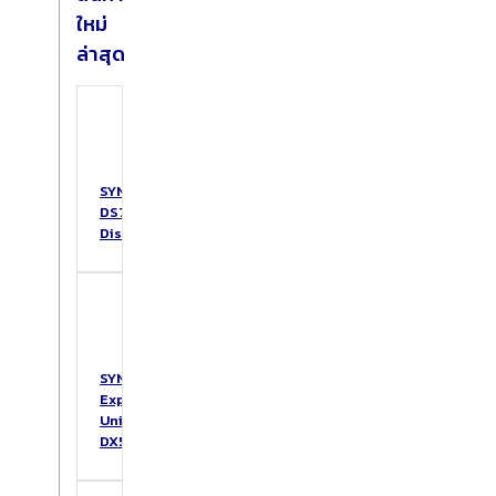
ใหม่
ล่าสุด
SYNOLOGY
DS725+
DiskStation
SYNOLOGY
Expansion
Unit
DX517