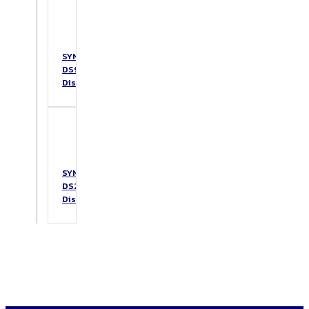
SYNOLOGY
DS925+
DiskStation
SYNOLOGY
DS223
DiskStation