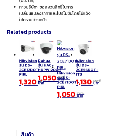
(ผิด/ตก)
ทางบริษัทฯ ขอสงวนสิทธิ์ในการ
เปลี่ยนแปลงราคาและโปรโมชั่นโดยไม่แจ้ง
ให้ทราบล่วงหน้า
Related products
Hikvision
Dahua
Hikvision
รุ่น DS-
รุ่น HAC-
รุ่น DS-
2CE12DOT-
HDPW1200R
2CE56DOT-
Hikvision
PIRL
IT3
1,050
รุ่น DS-
รวมภาษี
1,320
บาท
1,130
รวมภาษี
รวมภาษี
2CE71DOT-
บาท
บาท
PIRL
1,050
รวมภาษี
บาท
สินค้า