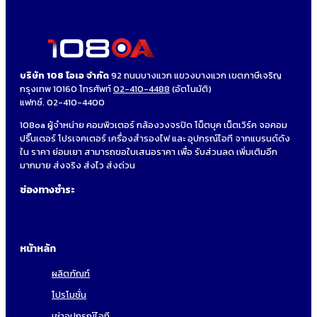
บริษัท 108 โอเอ จำกัด
92 ถนนบางแวก แขวงบางแวก เขตภาษีเจริญ
กรุงเทพ 10160 โทรศัพท์
02-410-4488
(อัตโนมัติ)
แฟกซ์. 02-410-4400
108oa ผู้จำหน่าย คอมพิวเตอร์ กล้องวงจรปิด โน็ตบุค เน็ตเวิร์ค จอคอม
ปริ๊นเตอร์ โปรเจคเตอร์ เครื่องสำรองไฟ และ อุปกรณ์ไอที จากแบรนด์ดัง
ใน ราคา ย่อมเยา สามารถขอใบเสนอราคา เพื่อ รับส่วนลด เพิ่มเติมอีก
มากมาย ส่งจริง ส่งไว ส่งด่วน
ช่องทางชำระ
หน้าหลัก
ผลิตภัณฑ์
โปรโมชั่น
เช่าอุปกรณ์ไอที