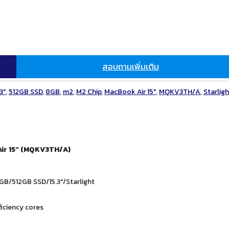
สอบถามเพิ่มเติม
.3″
,
512GB SSD
,
8GB
,
m2
,
M2 Chip
,
MacBook Air 15"
,
MQKV3TH/A
,
Starligh
ir 15″ (MQKV3TH/A)
B/512GB SSD/15.3″/Starlight
iciency cores