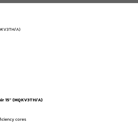
MQKV3TH/A)
ir 15″ (MQKV3TH/A)
iciency cores