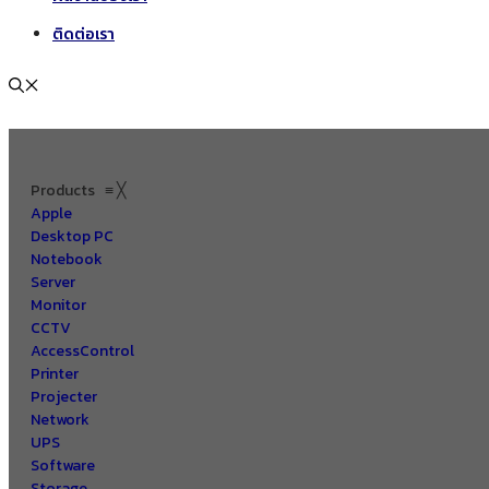
ติดต่อเรา
Products
≡
╳
Apple
Desktop PC
Notebook
Server
Monitor
CCTV
AccessControl
Printer
Projecter
Network
UPS
Software
Storage