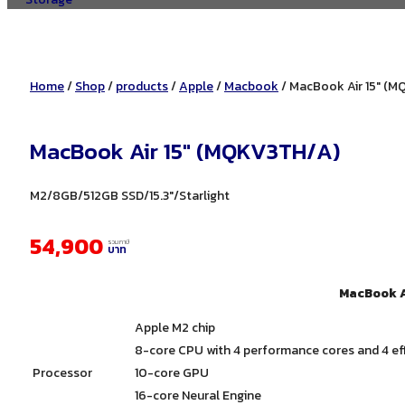
Home
/
Shop
/
products
/
Apple
/
Macbook
/ MacBook Air 15″ (
MacBook Air 15″ (MQKV3TH/A)
M2/8GB/512GB SSD/15.3″/Starlight
54,900
รวมภาษี
บาท
MacBook A
Apple M2 chip
8-core CPU with 4 performance cores and 4 eff
Processor
10-core GPU
16-core Neural Engine