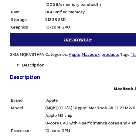
100GB/s memory bandwidth
Ram
8GB unified memory
Storage
512GB SSD
Graphics
10-core GPU
ขอราคาพิเศษ
SKU:
MQKV3TH/A
Categories:
Apple
,
Macbook
,
products
Tags:
15
Description
Description
MacBook A
Brand
Apple
Model
(MQKQ3TH/A) “Apple” MacBook Air 2023 M2/8G
Apple M2 chip
8-core CPU with 4 performance cores and 4 eff
Processor
10-core GPU