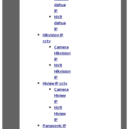
dahua
IP
NVR
dahua
IP
Hikvision IP
cctv
Camera
Hikvision
IP
NVR
Hikvision
IP
Hiview IP cctv
Camera
Hiview
IP
NVR
Hiview
IP
Panasonic IP