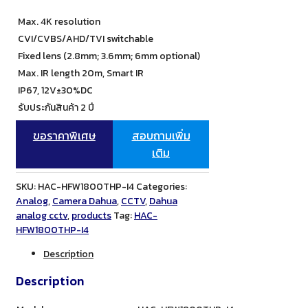
Max. 4K resolution
CVI/CVBS/AHD/TVI switchable
Fixed lens (2.8mm; 3.6mm; 6mm optional)
Max. IR length 20m, Smart IR
IP67, 12V±30%DC
รับประกันสินค้า 2 ปี
ขอราคาพิเศษ
สอบถามเพิ่ม
เติม
SKU:
HAC-HFW1800THP-I4
Categories:
Analog
,
Camera Dahua
,
CCTV
,
Dahua
analog cctv
,
products
Tag:
HAC-
HFW1800THP-I4
Description
Description