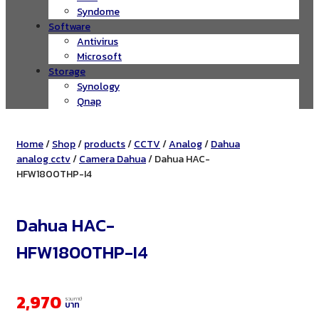
Syndome
Software
Antivirus
Microsoft
Storage
Synology
Qnap
Home
/
Shop
/
products
/
CCTV
/
Analog
/
Dahua
analog cctv
/
Camera Dahua
/ Dahua HAC-
HFW1800THP-I4
Dahua HAC-
HFW1800THP-I4
2,970
รวมภาษี
บาท