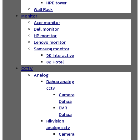
HPE tower
Wall Rack
Monitor
Acer monitor
Dell monitor
HP monitor
Lenovo monitor
Samsung monitor
จอ Interactive
จอ Hotel
CCTV
Analog
Dahua analog
cctv
Camera
Dahua
DVR
Dahua
Hikvision
analog cctv
Camera