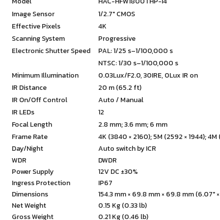
Model
HAC-HFW1800THP-I4
Image Sensor
1/2.7″ CMOS
Effective Pixels
4K
Scanning System
Progressive
Electronic Shutter Speed
PAL: 1/25 s–1/100,000 s
NTSC: 1/30 s–1/100,000 s
Minimum Illumination
0.03Lux/F2.0, 30IRE, 0Lux IR on
IR Distance
20 m (65.2 ft)
IR On/Off Control
Auto / Manual
IR LEDs
12
Focal Length
2.8 mm; 3.6 mm; 6 mm
Frame Rate
4K (3840 × 2160); 5M (2592 × 1944); 4
Day/Night
Auto switch by ICR
WDR
DWDR
Power Supply
12V DC ±30%
Ingress Protection
IP67
Dimensions
154.3 mm × 69.8 mm × 69.8 mm (6.07″ × 2
Net Weight
0.15 Kg (0.33 lb)
Gross Weight
0.21 Kg (0.46 lb)