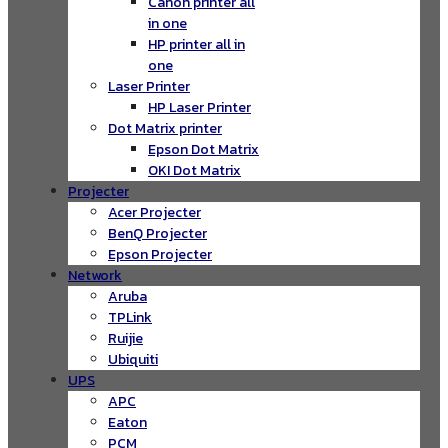
Canon printer all
in one
HP printer all in
one
Laser Printer
HP Laser Printer
Dot Matrix printer
Epson Dot Matrix
OKI Dot Matrix
Projecter
Acer Projecter
BenQ Projecter
Epson Projecter
Network
Aruba
TPLink
Ruijie
Ubiquiti
UPS
APC
Eaton
PCM