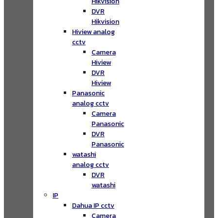
Hikvision
DVR
Hikvision
Hiview analog
cctv
Camera
Hiview
DVR
Hiview
Panasonic
analog cctv
Camera
Panasonic
DVR
Panasonic
watashi
analog cctv
DVR
watashi
IP
Dahua IP cctv
Camera