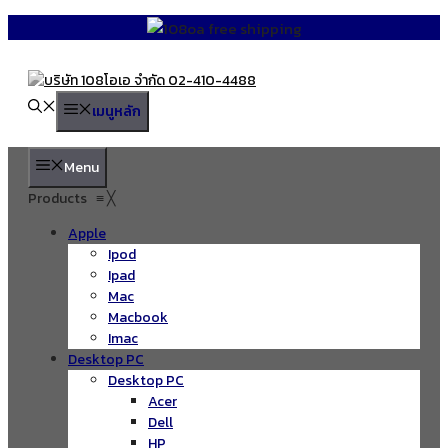
Skip
to
content
เมนูหลัก
Menu
Products
≡
╳
Apple
Ipod
Ipad
Mac
Macbook
Imac
Desktop PC
Desktop PC
Acer
Dell
HP