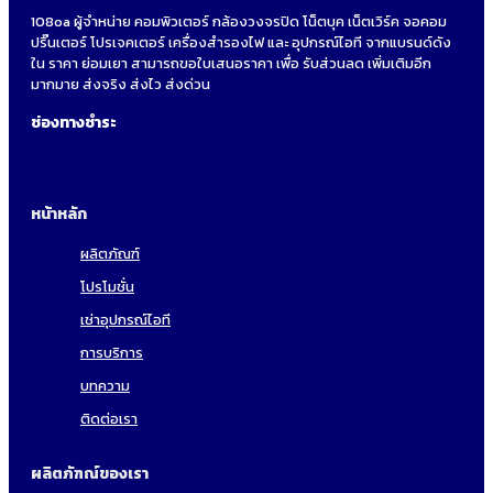
108oa ผู้จำหน่าย คอมพิวเตอร์ กล้องวงจรปิด โน็ตบุค เน็ตเวิร์ค จอคอม
ปริ๊นเตอร์ โปรเจคเตอร์ เครื่องสำรองไฟ และ อุปกรณ์ไอที จากแบรนด์ดัง
ใน ราคา ย่อมเยา สามารถขอใบเสนอราคา เพื่อ รับส่วนลด เพิ่มเติมอีก
มากมาย ส่งจริง ส่งไว ส่งด่วน
ช่องทางชำระ
หน้าหลัก
ผลิตภัณฑ์
โปรโมชั่น
เช่าอุปกรณ์ไอที
การบริการ
บทความ
ติดต่อเรา
ผลิตภัฑณ์ของเรา