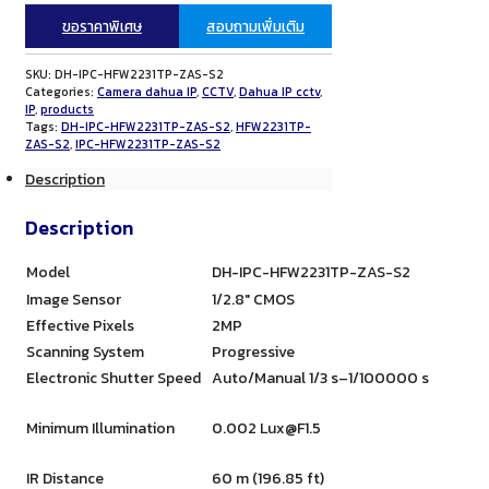
ขอราคาพิเศษ
สอบถามเพิ่มเติม
SKU:
DH-IPC-HFW2231TP-ZAS-S2
Categories:
Camera dahua IP
,
CCTV
,
Dahua IP cctv
,
IP
,
products
Tags:
DH-IPC-HFW2231TP-ZAS-S2
,
HFW2231TP-
ZAS-S2
,
IPC-HFW2231TP-ZAS-S2
Description
Description
Model
DH-IPC-HFW2231TP-ZAS-S2
Image Sensor
1/2.8″ CMOS
Effective Pixels
2MP
Scanning System
Progressive
Electronic Shutter Speed
Auto/Manual 1/3 s–1/100000 s
Minimum Illumination
0.002
Lux@F1.5
IR Distance
60 m (196.85 ft)