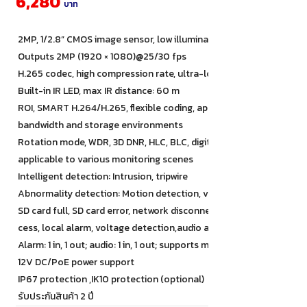
6,280
บาท
2MP, 1/2.8” CMOS image sensor, low illuminance, high image definit
Outputs 2MP (1920 × 1080)@25/30 fps
H.265 codec, high compression rate, ultra-low bit rate
Built-in IR LED, max IR distance: 60 m
ROI, SMART H.264/H.265, flexible coding, applicable to various
bandwidth and storage environments
Rotation mode, WDR, 3D DNR, HLC, BLC, digital watermarking,
applicable to various monitoring scenes
Intelligent detection: Intrusion, tripwire
Abnormality detection: Motion detection, video tampering, no SD 
SD card full, SD card error, network disconnected, IP conflict, illega
cess, local alarm, voltage detection,audio abnormal
Alarm: 1 in, 1 out; audio: 1 in, 1 out; supports max. 256 GB Micro SD 
12V DC/PoE power support
IP67 protection ,IK10 protection (optional)
รับประกันสินค้า 2 ปี