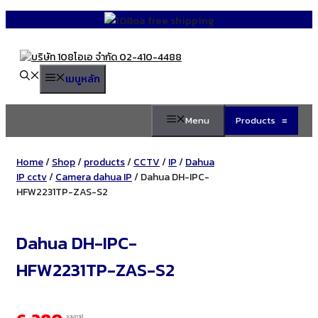
Skip
to
content
เมนูหลัก
Menu
Products
≡
Home
/
Shop
/
products
/
CCTV
/
IP
/
Dahua
IP cctv
/
Camera dahua IP
/ Dahua DH-IPC-
HFW2231TP-ZAS-S2
Dahua DH-IPC-
HFW2231TP-ZAS-S2
รวมภาษี