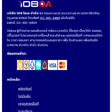
บริษัท 108 โอเอ จำกัด
92 ถนนบางแวก แขวงบางแวก เขตภาษีเจริญ
กรุงเทพ 10160 โทรศัพท์
02-410-4488
(อัตโนมัติ)
แฟกซ์. 02-410-4400
108oa ผู้จำหน่าย คอมพิวเตอร์ กล้องวงจรปิด โน็ตบุค เน็ตเวิร์ค จอคอม
ปริ๊นเตอร์ โปรเจคเตอร์ เครื่องสำรองไฟ และ อุปกรณ์ไอที จากแบรนด์ดัง
ใน ราคา ย่อมเยา สามารถขอใบเสนอราคา เพื่อ รับส่วนลด เพิ่มเติมอีก
มากมาย ส่งจริง ส่งไว ส่งด่วน
ช่องทางชำระ
หน้าหลัก
ผลิตภัณฑ์
โปรโมชั่น
เช่าอุปกรณ์ไอที
การบริการ