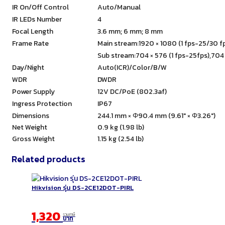
IR On/Off Control
Auto/Manual
IR LEDs Number
4
Focal Length
3.6 mm; 6 mm; 8 mm
Frame Rate
Main stream:1920 × 1080 (1 fps-25/30 f
Sub stream:704 × 576 (1 fps-25fps),704 
Day/Night
Auto(ICR)/Color/B/W
WDR
DWDR
Power Supply
12V DC/PoE (802.3af)
Ingress Protection
IP67
Dimensions
244.1 mm × Φ90.4 mm (9.61″ × Φ3.26″)
Net Weight
0.9 kg (1.98 lb)
Gross Weight
1.15 kg (2.54 lb)
Related products
Hikvision รุ่น DS-2CE12DOT-PIRL
1,320
รวมภาษี
บาท