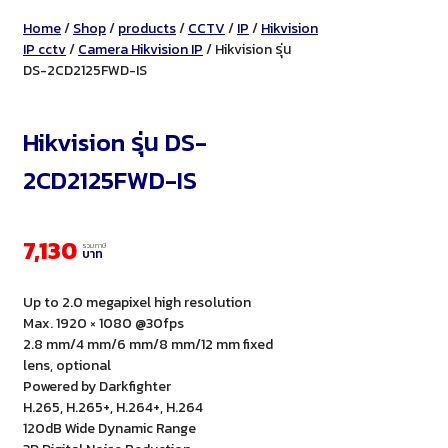
Home
/
Shop
/
products
/
CCTV
/
IP
/
Hikvision
IP cctv
/
Camera Hikvision IP
/ Hikvision รุ่น
DS-2CD2125FWD-IS
Hikvision รุ่น DS-
2CD2125FWD-IS
7,130
รวมภาษี
บาท
Up to 2.0 megapixel high resolution
Max. 1920 × 1080 @30fps
2.8 mm/4 mm/6 mm/8 mm/12 mm fixed
lens, optional
Powered by Darkfighter
H.265, H.265+, H.264+, H.264
120dB Wide Dynamic Range