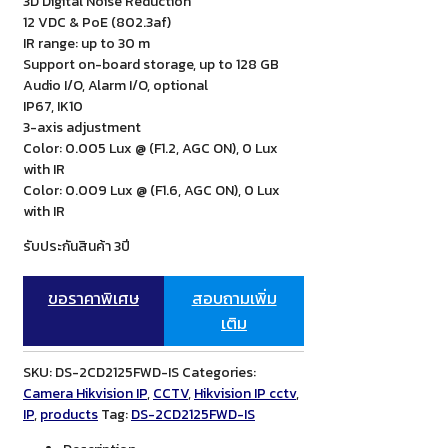
3D Digital Noise Reduction
12 VDC & PoE (802.3af)
IR range: up to 30 m
Support on-board storage, up to 128 GB
Audio I/O, Alarm I/O, optional
IP67, IK10
3-axis adjustment
Color: 0.005 Lux @ (F1.2, AGC ON), 0 Lux
with IR
Color: 0.009 Lux @ (F1.6, AGC ON), 0 Lux
with IR
รับประกันสินค้า 3ปี
ขอราคาพิเศษ
สอบถามเพิ่ม
เติม
SKU:
DS-2CD2125FWD-IS
Categories:
Camera Hikvision IP
,
CCTV
,
Hikvision IP cctv
,
IP
,
products
Tag:
DS-2CD2125FWD-IS