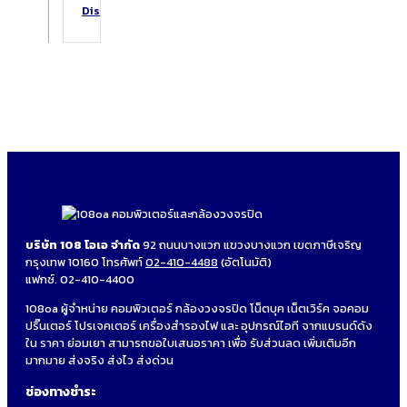
DiskStation
บริษัท 108 โอเอ จำกัด
92 ถนนบางแวก แขวงบางแวก เขตภาษีเจริญ
กรุงเทพ 10160 โทรศัพท์
02-410-4488
(อัตโนมัติ)
แฟกซ์. 02-410-4400
108oa ผู้จำหน่าย คอมพิวเตอร์ กล้องวงจรปิด โน็ตบุค เน็ตเวิร์ค จอคอม
ปริ๊นเตอร์ โปรเจคเตอร์ เครื่องสำรองไฟ และ อุปกรณ์ไอที จากแบรนด์ดัง
ใน ราคา ย่อมเยา สามารถขอใบเสนอราคา เพื่อ รับส่วนลด เพิ่มเติมอีก
มากมาย ส่งจริง ส่งไว ส่งด่วน
ช่องทางชำระ