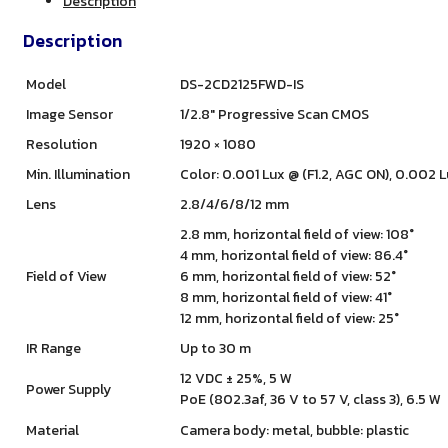
Description
Description
Model
DS-2CD2125FWD-IS
Image Sensor
1/2.8″ Progressive Scan CMOS
Resolution
1920 × 1080
Min. Illumination
Color: 0.001 Lux @ (F1.2, AGC ON), 0.002 L
Lens
2.8/4/6/8/12 mm
2.8 mm, horizontal field of view: 108°
4 mm, horizontal field of view: 86.4°
Field of View
6 mm, horizontal field of view: 52°
8 mm, horizontal field of view: 41°
12 mm, horizontal field of view: 25°
IR Range
Up to 30 m
12 VDC ± 25%, 5 W
Power Supply
PoE (802.3af, 36 V to 57 V, class 3), 6.5 W
Material
Camera body: metal, bubble: plastic