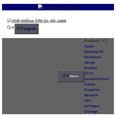
Skip
to
content
เมนูหลัก
Products
≡
╳
Apple
Desktop PC
Notebook
Server
Monitor
CCTV
Menu
AccessControl
Printer
Projecter
Network
UPS
Software
Storage