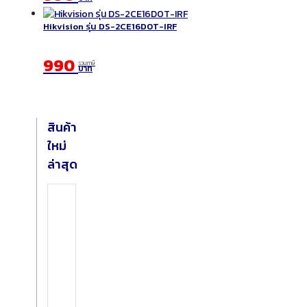
Hikvision รุ่น DS-2CE16D0T-IRF
990
รวมภาษี
บาท
สินค้า
ใหม่
ล่าสุด