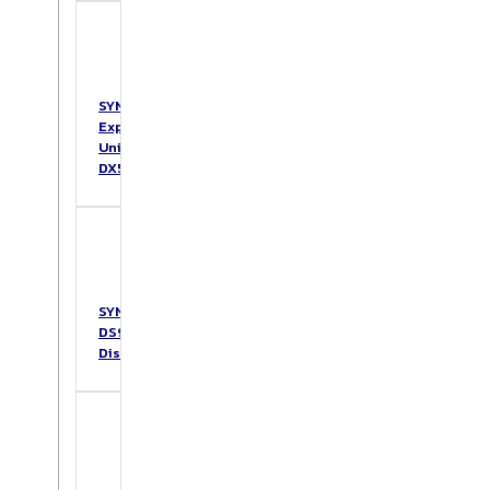
SYNOLOGY
Expansion
Unit
DX517
SYNOLOGY
DS925+
DiskStation