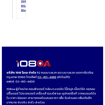
SYNOLOGY
DS223
DiskStation
บริษัท 108 โอเอ จำกัด
92 ถนนบางแวก แขวงบางแวก เขตภาษีเจริญ
กรุงเทพ 10160 โทรศัพท์
02-410-4488
(อัตโนมัติ)
แฟกซ์. 02-410-4400
108oa ผู้จำหน่าย คอมพิวเตอร์ กล้องวงจรปิด โน็ตบุค เน็ตเวิร์ค จอคอม
ปริ๊นเตอร์ โปรเจคเตอร์ เครื่องสำรองไฟ และ อุปกรณ์ไอที จากแบรนด์ดัง
ใน ราคา ย่อมเยา สามารถขอใบเสนอราคา เพื่อ รับส่วนลด เพิ่มเติมอีก
มากมาย ส่งจริง ส่งไว ส่งด่วน