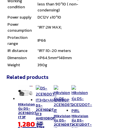
Working
less than 90°10 ( non-
condition
condensing)
Power supply
DC12V ±10°10
Power
”IR1”:2W MAX;
consumption
Protection
IP66
range
IR distance
“IR1”:10-20 meters
Dimension
<P64.5mm*148mm
Weight
390g
Related products
Hikvision
DS-
รุ่น DS-
2CE16D0T-
2CE16DOT-
IT3
Hikvision
Hikvision
IT3F
AHD1080P
รุ่น DS-
รุ่น DS-
1,280
,2 M
รวมภาษี
2CE16D8T-
2CE12DOT-
บาท
,True