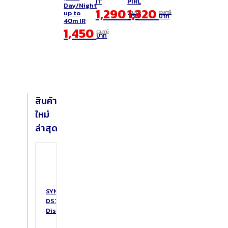
IT
PIRL
Day/Night
1,290
1,320
up to
รวมภาษี
รวมภาษี
บาท
บาท
40m IR
1,450
รวมภาษี
บาท
สินค้า
ใหม่
ล่าสุด
SYNOLOGY
DS725+
DiskStation