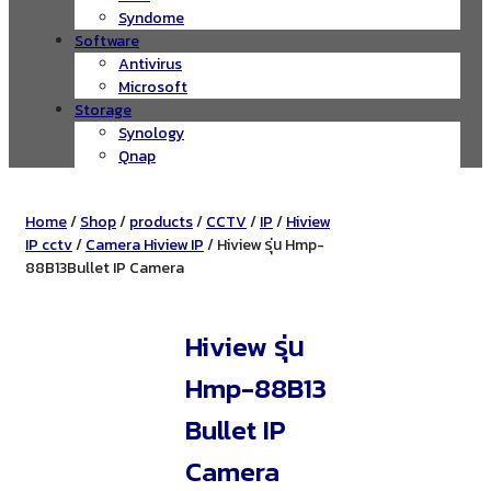
Syndome
Software
Antivirus
Microsoft
Storage
Synology
Qnap
Home
/
Shop
/
products
/
CCTV
/
IP
/
Hiview
IP cctv
/
Camera Hiview IP
/ Hiview รุ่น Hmp-
88B13Bullet IP Camera
Hiview รุ่น
Hmp-88B13
Bullet IP
Camera