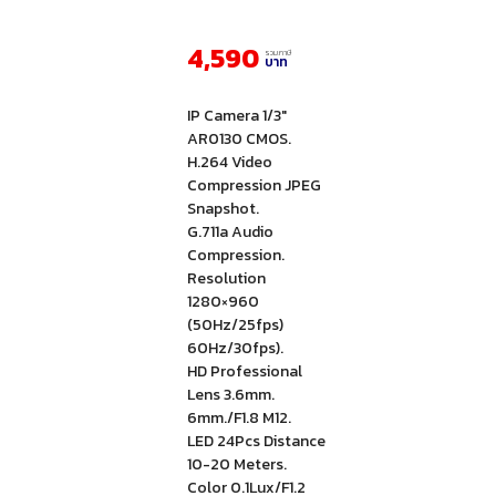
4,590
รวมภาษี
บาท
IP Camera 1/3″
AR0130 CMOS.
H.264 Video
Compression JPEG
Snapshot.
G.711a Audio
Compression.
Resolution
1280×960
(50Hz/25fps)
60Hz/30fps).
HD Professional
Lens 3.6mm.
6mm./F1.8 M12.
LED 24Pcs Distance
10-20 Meters.
Color 0.1Lux/F1.2