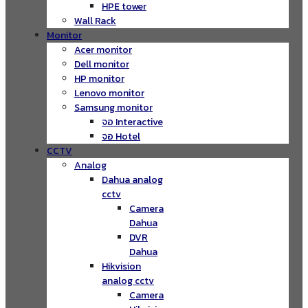
HPE tower
Wall Rack
Monitor
Acer monitor
Dell monitor
HP monitor
Lenovo monitor
Samsung monitor
จอ Interactive
จอ Hotel
CCTV
Analog
Dahua analog
cctv
Camera
Dahua
DVR
Dahua
Hikvision
analog cctv
Camera