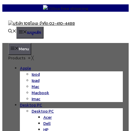
Skip
to
content
เมนูหลัก
Menu
Products
≡
╳
Apple
Ipod
Ipad
Mac
Macbook
Imac
Desktop PC
Desktop PC
Acer
Dell
HP