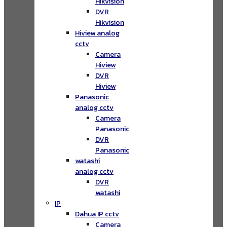
Hikvision
DVR
Hikvision
Hiview analog
cctv
Camera
Hiview
DVR
Hiview
Panasonic
analog cctv
Camera
Panasonic
DVR
Panasonic
watashi
analog cctv
DVR
watashi
IP
Dahua IP cctv
Camera