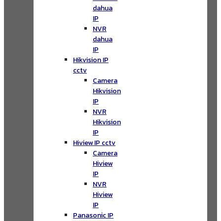
dahua
IP
NVR
dahua
IP
Hikvision IP
cctv
Camera
Hikvision
IP
NVR
Hikvision
IP
Hiview IP cctv
Camera
Hiview
IP
NVR
Hiview
IP
Panasonic IP