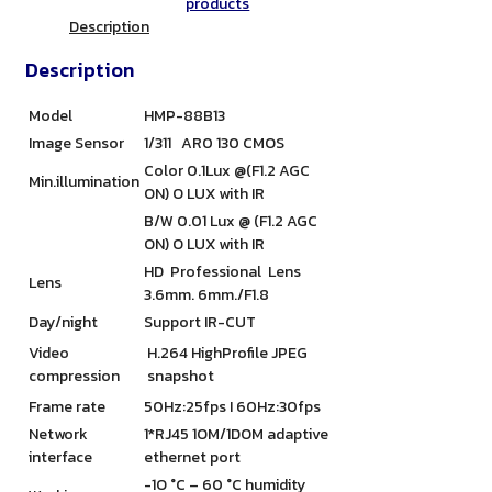
products
Description
Description
Model
HMP-88B13
Image Sensor
1/311 AR0 130 CMOS
Color 0.1Lux @(F1.2 AGC
Min.illumination
ON) O LUX with IR
B/W 0.01 Lux @ (F1.2 AGC
ON) O LUX with IR
HD Professional Lens
Lens
3.6mm. 6mm./F1.8
Day/night
Support IR-CUT
Video
H.264 HighProfile JPEG
compression
snapshot
Frame rate
50Hz:25fps I 60Hz:30fps
Network
1*RJ45 1OM/1DOM adaptive
interface
ethernet port
-1O °C – 60 °C humidity