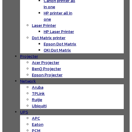
Canon printer all
in one
HP printer all in
one
Laser Printer
HP Laser Printer
Dot Matrix printer
Epson Dot Matrix
OKI Dot Matrix
Projecter
Acer Projecter
BenQ Projecter
Epson Projecter
Network
Aruba
TPLink
Ruijie
Ubiquiti
UPS
APC
Eaton
PCM