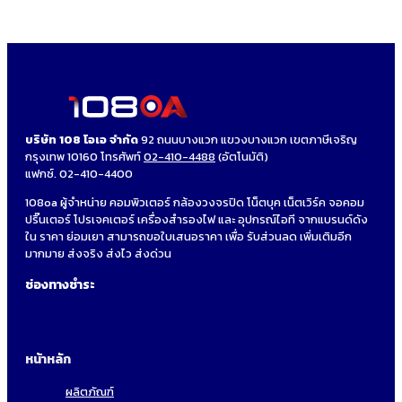
บริษัท 108 โอเอ จำกัด
92 ถนนบางแวก แขวงบางแวก เขตภาษีเจริญ
กรุงเทพ 10160 โทรศัพท์
02-410-4488
(อัตโนมัติ)
แฟกซ์. 02-410-4400
108oa ผู้จำหน่าย คอมพิวเตอร์ กล้องวงจรปิด โน็ตบุค เน็ตเวิร์ค จอคอม
ปริ๊นเตอร์ โปรเจคเตอร์ เครื่องสำรองไฟ และ อุปกรณ์ไอที จากแบรนด์ดัง
ใน ราคา ย่อมเยา สามารถขอใบเสนอราคา เพื่อ รับส่วนลด เพิ่มเติมอีก
มากมาย ส่งจริง ส่งไว ส่งด่วน
ช่องทางชำระ
หน้าหลัก
ผลิตภัณฑ์