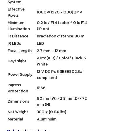
System
Effective
1080P(1920 ×1080) 2MP
Pixels
Minimum
0.2 lx / F1.4 (color)* 0 lx F1.4
Illumination
(IR on)
IR Distance
Irradiation distance: 30 m
IR LEDs
LED
Focal Length
2.7 mm – 12 mm
Auto(ICR) / Color/ Black &
Day/Night
White
12 V DC PoE (IEEE802.3af
Power Supply
compliant)
Ingress
IP66
Protection
80 mm(W) × 213 mm(D) × 72
Dimensions
mm (H)
Net Weight
380 g {0.84 lbs}
Meterial
Aluminuim