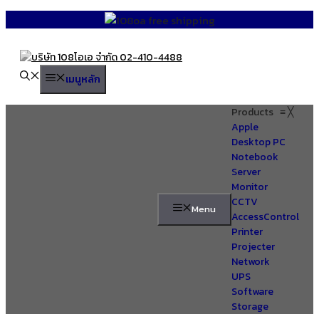
Skip
to
content
เมนูหลัก
Products
≡
╳
Apple
Desktop PC
Notebook
Server
Monitor
CCTV
Menu
AccessControl
Printer
Projecter
Network
UPS
Software
Storage