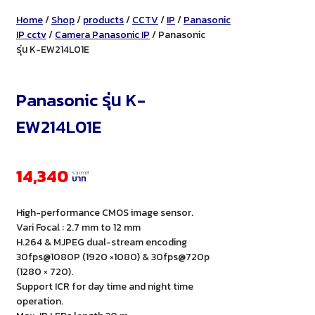
Home
/
Shop
/
products
/
CCTV
/
IP
/
Panasonic
IP cctv
/
Camera Panasonic IP
/ Panasonic
รุ่น K-EW214L01E
Panasonic รุ่น K-
EW214L01E
14,340
รวมภาษี
บาท
High-performance CMOS image sensor.
Vari Focal : 2.7 mm to 12 mm
H.264 & MJPEG dual-stream encoding
30fps@1080P (1920 ×1080) & 30fps@720p
(1280 × 720).
Support ICR for day time and night time
operation.