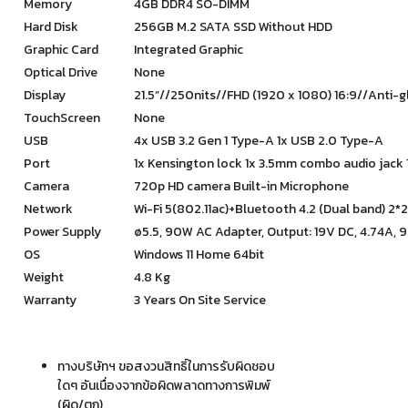
Memory
4GB DDR4 SO-DIMM
Hard Disk
256GB M.2 SATA SSD Without HDD
Graphic Card
Integrated Graphic
Optical Drive
None
Display
21.5”//250nits//FHD (1920 x 1080) 16:9//Anti-
TouchScreen
None
USB
4x USB 3.2 Gen 1 Type-A 1x USB 2.0 Type-A
Port
1x Kensington lock 1x 3.5mm combo audio jack 1x
Camera
720p HD camera Built-in Microphone
Network
Wi-Fi 5(802.11ac)+Bluetooth 4.2 (Dual band) 2
Power Supply
ø5.5, 90W AC Adapter, Output: 19V DC, 4.74A,
OS
Windows 11 Home 64bit
Weight
4.8 Kg
Warranty
3 Years On Site Service
ทางบริษัทฯ ขอสงวนสิทธิ์ในการรับผิดชอบ
ใดๆ อันเนื่องจากข้อผิดพลาดทางการพิมพ์
(ผิด/ตก)