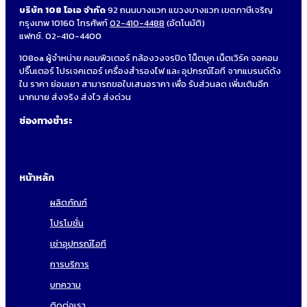
บริษัท 108 โอเอ จำกัด
92 ถนนบางแวก แขวงบางแวก เขตภาษีเจริญ
กรุงเทพ 10160 โทรศัพท์
02-410-4488
(อัตโนมัติ)
แฟกซ์. 02-410-4400
108oa ผู้จำหน่าย คอมพิวเตอร์ กล้องวงจรปิด โน็ตบุค เน็ตเวิร์ค จอคอม
ปริ๊นเตอร์ โปรเจคเตอร์ เครื่องสำรองไฟ และ อุปกรณ์ไอที จากแบรนด์ดัง
ใน ราคา ย่อมเยา สามารถขอใบเสนอราคา เพื่อ รับส่วนลด เพิ่มเติมอีก
มากมาย ส่งจริง ส่งไว ส่งด่วน
ช่องทางชำระ
หน้าหลัก
ผลิตภัณฑ์
โปรโมชั่น
เช่าอุปกรณ์ไอที
การบริการ
บทความ
ติดต่อเรา