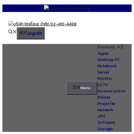
Skip
to
content
เมนูหลัก
Products
≡
╳
Apple
Desktop PC
Notebook
Server
Monitor
CCTV
Menu
AccessControl
Printer
Projecter
Network
UPS
Software
Storage