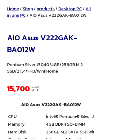
Home
/
Shop
/
products
/
Desktop PC
/
All
in one PC
/ AIO Asus V222GAK-BA012W
AIO Asus V222GAK-
BA012W
Pentium Silver J5040/4GB/256GB M.2
SSD/21.5"/FHD/Win11Home
15,700
รวมภาษี
บาท
AIO Asus V222GAK-BA012W
CPU
Intel® Pentium® Silver J5040 Processor 2GHz (
Memory
4GB DDR4 SO-DIMM
Hard Disk
256GB M.2 SATA SSD Without HDD