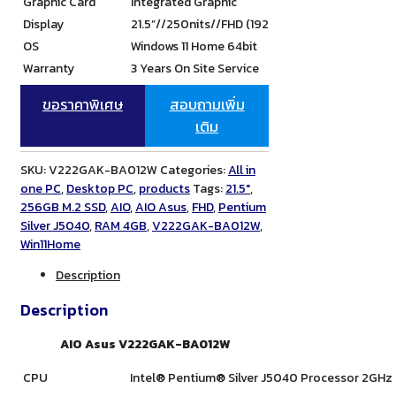
Graphic Card
Integrated Graphic
Display
21.5”//250nits//FHD (1920 x 1080) 16:9//Anti-
OS
Windows 11 Home 64bit
Warranty
3 Years On Site Service
ขอราคาพิเศษ
สอบถามเพิ่ม
เติม
SKU:
V222GAK-BA012W
Categories:
All in
one PC
,
Desktop PC
,
products
Tags:
21.5"
,
256GB M.2 SSD
,
AIO
,
AIO Asus
,
FHD
,
Pentium
Silver J5040
,
RAM 4GB
,
V222GAK-BA012W
,
Win11Home
Description
Description
AIO Asus V222GAK-BA012W
CPU
Intel® Pentium® Silver J5040 Processor 2GHz (