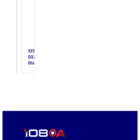
SYNOLOGY
DS223
DiskStation