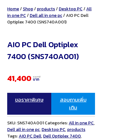
Home
/
Shop
/
products
/
Desktop PC
/
All
in one PC
/
Dell all in one pc
/ AIO PC Dell
Optiplex 7400 (SNS740A001)
AIO PC Dell Optiplex
7400 (SNS740A001)
41,400
รวมภาษี
บาท
ขอราคาพิเศษ
สอบถามเพิ่ม
เติม
SKU:
SNS740A001
Categories:
All in one PC
,
Dell all in one pc
,
Desktop PC
,
products
Tags:
AIO PC Dell
,
Dell Optiplex 7400
,