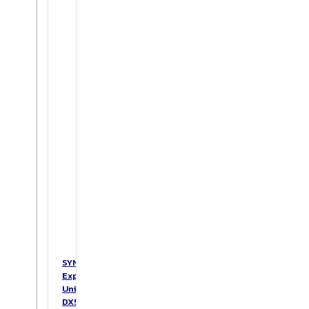
SYNOLOGY
Expansion
Unit
DX517