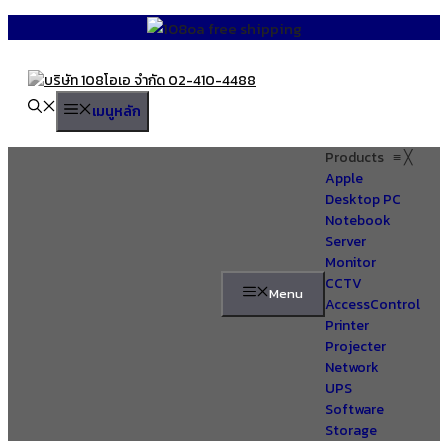
Skip
to
content
เมนูหลัก
Products
≡
╳
Apple
Desktop PC
Notebook
Server
Monitor
CCTV
Menu
AccessControl
Printer
Projecter
Network
UPS
Software
Storage