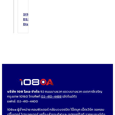
SYNOLOGY
DS223
DiskStation
บริษัท 108 โอเอ จำกัด
92 ถนนบางแวก แขวงบางแวก เขตภาษีเจริญ
กรุงเทพ 10160 โทรศัพท์
02-410-4488
(อัตโนมัติ)
แฟกซ์. 02-410-4400
108oa ผู้จำหน่าย คอมพิวเตอร์ กล้องวงจรปิด โน็ตบุค เน็ตเวิร์ค จอคอม
ปริ๊นเตอร์ โปรเจคเตอร์ เครื่องสำรองไฟ และ อุปกรณ์ไอที จากแบรนด์ดัง