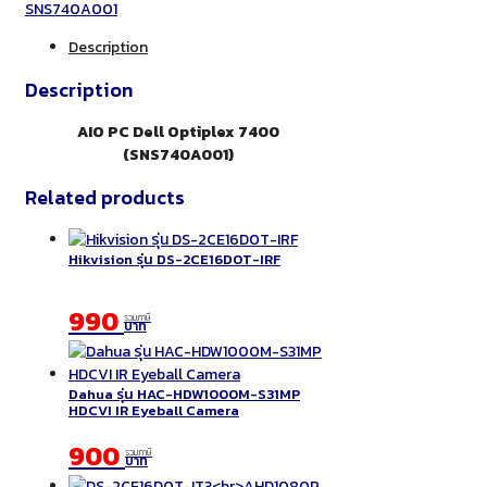
SNS740A001
Description
Description
AIO PC Dell Optiplex 7400
(SNS740A001)
Related products
Hikvision รุ่น DS-2CE16D0T-IRF
990
รวมภาษี
บาท
Dahua รุ่น HAC-HDW1000M-S31MP
HDCVI IR Eyeball Camera
900
รวมภาษี
บาท