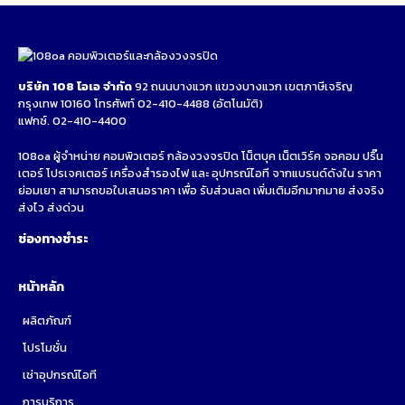
บริษัท 108 โอเอ จำกัด
92 ถนนบางแวก แขวงบางแวก เขตภาษีเจริญ
กรุงเทพ 10160 โทรศัพท์
02-410-4488
(อัตโนมัติ)
แฟกซ์. 02-410-4400
108oa ผู้จำหน่าย คอมพิวเตอร์ กล้องวงจรปิด โน็ตบุค เน็ตเวิร์ค จอคอม ปริ๊น
เตอร์ โปรเจคเตอร์ เครื่องสำรองไฟ และ อุปกรณ์ไอที จากแบรนด์ดังใน ราคา
ย่อมเยา สามารถขอใบเสนอราคา เพื่อ รับส่วนลด เพิ่มเติมอีกมากมาย ส่งจริง
ส่งไว ส่งด่วน
ช่องทางชำระ
หน้าหลัก
ผลิตภัณฑ์
โปรโมชั่น
เช่าอุปกรณ์ไอที
การบริการ