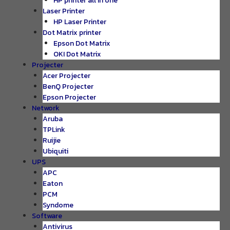
HP printer all in one
Laser Printer
HP Laser Printer
Dot Matrix printer
Epson Dot Matrix
OKI Dot Matrix
Projecter
Acer Projecter
BenQ Projecter
Epson Projecter
Network
Aruba
TPLink
Ruijie
Ubiquiti
UPS
APC
Eaton
PCM
Syndome
Software
Antivirus