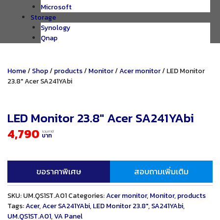
Microsoft
Storage
Synology
Qnap
Home
/
Shop
/
products
/
Monitor
/
Acer monitor
/ LED Monitor
23.8″ Acer SA241YAbi
LED Monitor 23.8″ Acer SA241YAbi
4,790
รวมภาษี
บาท
ขอราคาพิเศษ
สอบถามเพิ่มเติม
SKU:
UM.QS1ST.A01
Categories:
Acer monitor
,
Monitor
,
products
Tags:
Acer
,
Acer SA241YAbi
,
LED Monitor 23.8″
,
SA241YAbi
,
UM.QS1ST.A01
,
VA Panel