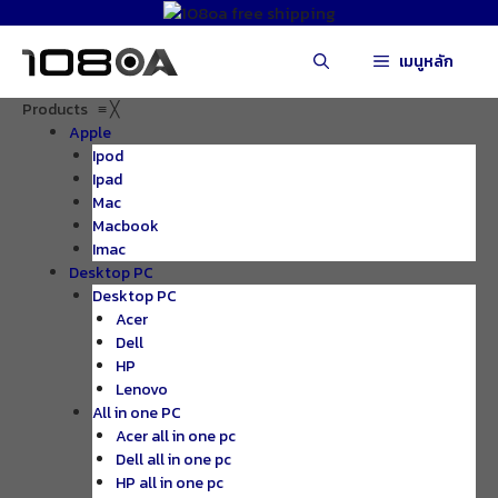
Skip
to
เมนูหลัก
content
Products
≡
╳
Apple
Ipod
Ipad
Mac
Macbook
Imac
Desktop PC
Desktop PC
Acer
Dell
HP
Lenovo
All in one PC
Acer all in one pc
Dell all in one pc
HP all in one pc