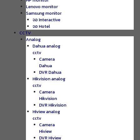
HP monitor
Lenovo monitor
Samsung monitor
จอ Interactive
จอ Hotel
CCTV
Analog
Dahua analog
cctv
Camera
Dahua
DVR Dahua
Hikvision analog
cctv
Camera
Hikvision
DVR Hikvision
Hiview analog
cctv
Camera
Hiview
DVR Hiview