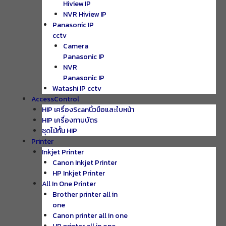
Hiview IP
NVR Hiview IP
Panasonic IP
cctv
Camera
Panasonic IP
NVR
Panasonic IP
Watashi IP cctv
AccessControl
HIP เครื่องScanนิ้วมือและใบหน้า
HIP เครื่องทาบบัตร
ชุดไม้กั้น HIP
Printer
Inkjet Printer
Canon Inkjet Printer
HP Inkjet Printer
All In One Printer
Brother printer all in
one
Canon printer all in one