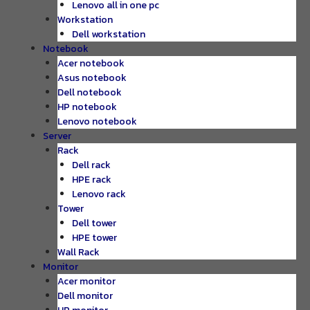
Lenovo all in one pc
Workstation
Dell workstation
Notebook
Acer notebook
Asus notebook
Dell notebook
HP notebook
Lenovo notebook
Server
Rack
Dell rack
HPE rack
Lenovo rack
Tower
Dell tower
HPE tower
Wall Rack
Monitor
Acer monitor
Dell monitor