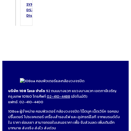
SYNOLOGY
DS223
DiskStation
บริษัท 108 โอเอ จำกัด
92 ถนนบางแวก แขวงบางแวก เขตภาษีเจริญ
กรุงเทพ 10160 โทรศัพท์
02-410-4488
(อัตโนมัติ)
แฟกซ์. 02-410-4400
108oa ผู้จำหน่าย คอมพิวเตอร์ กล้องวงจรปิด โน็ตบุค เน็ตเวิร์ค จอคอม
ปริ๊นเตอร์ โปรเจคเตอร์ เครื่องสำรองไฟ และ อุปกรณ์ไอที จากแบรนด์ดัง
ใน ราคา ย่อมเยา สามารถขอใบเสนอราคา เพื่อ รับส่วนลด เพิ่มเติมอีก
มากมาย ส่งจริง ส่งไว ส่งด่วน