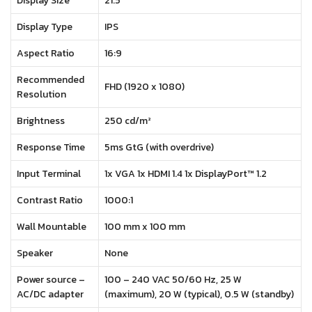
Display Size
21.5”
Display Type
IPS
Aspect Ratio
16:9
Recommended
FHD (1920 x 1080)
Resolution
Brightness
250 cd/m²
Response Time
5ms GtG (with overdrive)
Input Terminal
1x VGA 1x HDMI 1.4 1x DisplayPort™ 1.2
Contrast Ratio
1000:1
Wall Mountable
100 mm x 100 mm
Speaker
None
Power source –
100 – 240 VAC 50/60 Hz, 25 W
AC/DC adapter
(maximum), 20 W (typical), 0.5 W (standby)