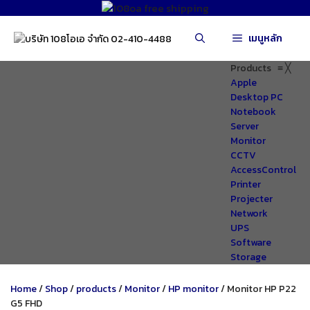
Skip
to
เมนูหลัก
content
Products
≡
╳
Apple
Desktop PC
Notebook
Server
Monitor
CCTV
AccessControl
Printer
Projecter
Network
UPS
Software
Storage
Home
/
Shop
/
products
/
Monitor
/
HP monitor
/ Monitor HP P22
G5 FHD