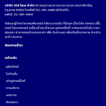
บริษัท 108 โอเอ จำกัด
92 ถนนบางแวก แขวงบางแวก เขตภาษีเจริญ
กรุงเทพ 10160 โทรศัพท์
02-410-4488
(อัตโนมัติ)
แฟกซ์. 02-410-4400
108oa ผู้จำหน่าย คอมพิวเตอร์ กล้องวงจรปิด โน็ตบุค เน็ตเวิร์ค จอคอม ปริ๊น
เตอร์ โปรเจคเตอร์ เครื่องสำรองไฟ และ อุปกรณ์ไอที จากแบรนด์ดังใน ราคา
ย่อมเยา สามารถขอใบเสนอราคา เพื่อ รับส่วนลด เพิ่มเติมอีกมากมาย ส่งจริง
ส่งไว ส่งด่วน
ช่องทางชำระ
หน้าหลัก
ผลิตภัณฑ์
โปรโมชั่น
เช่าอุปกรณ์ไอที
การบริการ
บทความ
ติดต่อเรา