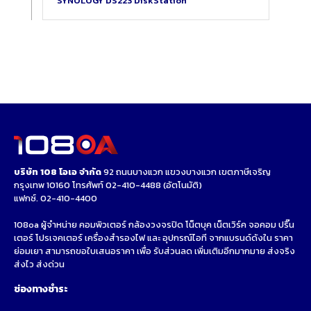
SYNOLOGY DS223 DiskStation
บริษัท 108 โอเอ จำกัด
92 ถนนบางแวก แขวงบางแวก เขตภาษีเจริญ
กรุงเทพ 10160 โทรศัพท์
02-410-4488
(อัตโนมัติ)
แฟกซ์. 02-410-4400
108oa ผู้จำหน่าย คอมพิวเตอร์ กล้องวงจรปิด โน็ตบุค เน็ตเวิร์ค จอคอม ปริ๊น
เตอร์ โปรเจคเตอร์ เครื่องสำรองไฟ และ อุปกรณ์ไอที จากแบรนด์ดังใน ราคา
ย่อมเยา สามารถขอใบเสนอราคา เพื่อ รับส่วนลด เพิ่มเติมอีกมากมาย ส่งจริง
ส่งไว ส่งด่วน
ช่องทางชำระ