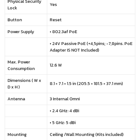
Physical Security
Yes
Lock
Button
Reset
Power Supply
• 802.3af PoE
• 24V Passive PoE (+4,5pins; -7,8pins. PoE
Adapter IS NOT Included)
Max. Power
12.6 W
Consumption
Dimensions ( W x
8.1 × 7.1 × 1.5 in (205.5 × 181.5 × 37.1 mm)
D x H )
Antenna
3 Internal Omni
• 2.4 GHz: 4 dBi
• 5 GHz: 5 dBi
Mounting
Ceiling /Wall Mounting (Kits included)