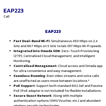
EAP223
Call
EAP223
Fast Dual-Band Wi-Fi
: Simultaneous 450 Mbps on 2.4
GHz and 867 Mbps on 5 GHz totals 1317 Mbps Wi-Fi speeds.
Integrated into Omada SDN
: Zero-Touch Provisioning
(ZTP), Centralized Cloud Management, and Intelligent
Monitoring.
Centralized Management
: Cloud access and Omada app
for ultra convenience and easy management.
Seamless Roaming
: Even video streams and voice calls
are unaffected as users move between locations.*
PoE Support
: Support both standard 802.3af and Passive
PoE (PoE adapter is not included) for flexible installations.
Secure Guest Network
: Along with multiple
authentication options (SMS/Voucher, etc.) and abundant
wireless security technologies.