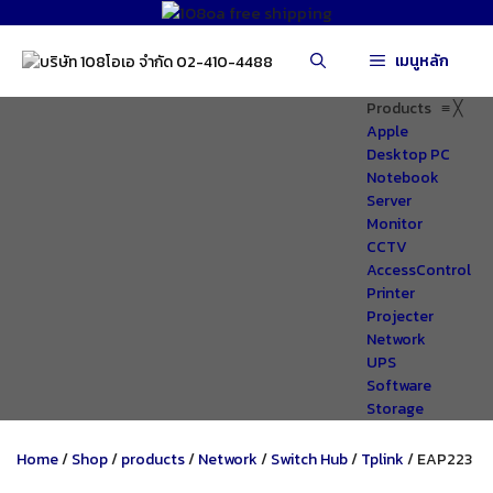
Skip
to
เมนูหลัก
content
Products
≡
╳
Apple
Desktop PC
Notebook
Server
Monitor
CCTV
AccessControl
Printer
Projecter
Network
UPS
Software
Storage
Home
/
Shop
/
products
/
Network
/
Switch Hub
/
Tplink
/ EAP223