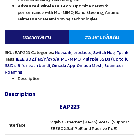
Advanced Wireless Tech
: Optimize network
performance with MU-MIMO, Band Steering, Airtime
Fairness and Beamforming technologies.
ขอราคาพิเศษ
สอบถามเพิ่มเติม
SKU:
EAP223
Categories:
Network
,
products
,
Switch Hub
,
Tplink
Tags:
IEEE 802.11ac/n/g/b/a
,
MU-MIMO
,
Multiple SSIDs (Up to 16
SSIDs; 8 for each band)
,
Omada App
,
Omada Mesh
,
Seamless
Roaming
Description
Description
EAP223
Gigabit Ethernet (RJ-45) Port×1 (Support
Interface
IEEE802.3af PoE and Passive PoE)