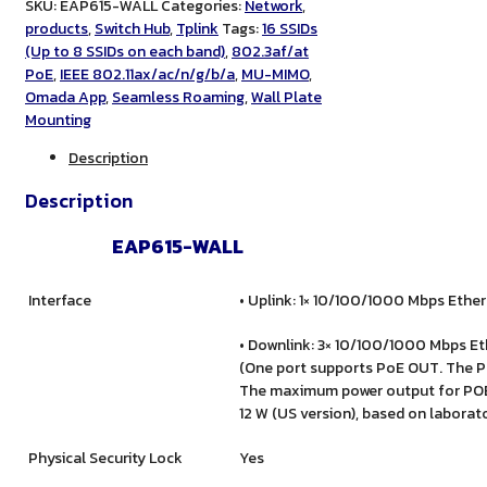
SKU:
EAP615-WALL
Categories:
Network
,
products
,
Switch Hub
,
Tplink
Tags:
16 SSIDs
(Up to 8 SSIDs on each band)
,
802.3af/at
PoE
,
IEEE 802.11ax/ac/n/g/b/a
,
MU-MIMO
,
Omada App
,
Seamless Roaming
,
Wall Plate
Mounting
Description
Description
EAP615-WALL
Interface
• Uplink: 1× 10/100/1000 Mbps Ethe
• Downlink: 3× 10/100/1000 Mbps Et
(One port supports PoE OUT. The P
The maximum power output for POE 
12 W (US version), based on laborato
Physical Security Lock
Yes