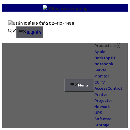
Skip
to
content
เมนูหลัก
Products
≡
╳
Apple
Desktop PC
Notebook
Server
Monitor
CCTV
Menu
AccessControl
Printer
Projecter
Network
UPS
Software
Storage