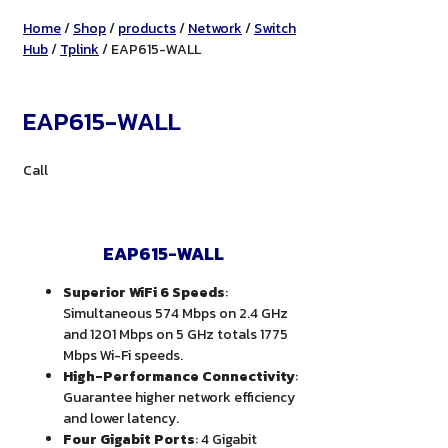
Home
/
Shop
/
products
/
Network
/
Switch
Hub
/
Tplink
/ EAP615-WALL
EAP615-WALL
Call
EAP615-WALL
Superior WiFi 6 Speeds
:
Simultaneous 574 Mbps on 2.4 GHz
and 1201 Mbps on 5 GHz totals 1775
Mbps Wi-Fi speeds.
High-Performance Connectivity
:
Guarantee higher network efficiency
and lower latency.
Four Gigabit Ports
: 4 Gigabit