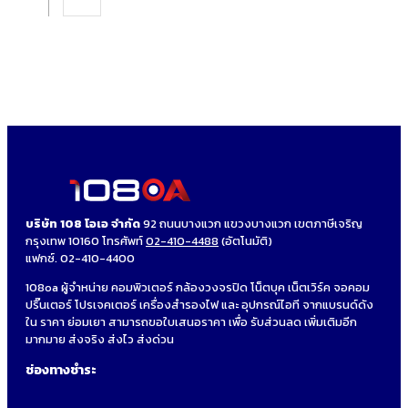
บริษัท 108 โอเอ จำกัด
92 ถนนบางแวก แขวงบางแวก เขตภาษีเจริญ
กรุงเทพ 10160 โทรศัพท์
02-410-4488
(อัตโนมัติ)
แฟกซ์. 02-410-4400
108oa ผู้จำหน่าย คอมพิวเตอร์ กล้องวงจรปิด โน็ตบุค เน็ตเวิร์ค จอคอม
ปริ๊นเตอร์ โปรเจคเตอร์ เครื่องสำรองไฟ และ อุปกรณ์ไอที จากแบรนด์ดัง
ใน ราคา ย่อมเยา สามารถขอใบเสนอราคา เพื่อ รับส่วนลด เพิ่มเติมอีก
มากมาย ส่งจริง ส่งไว ส่งด่วน
ช่องทางชำระ