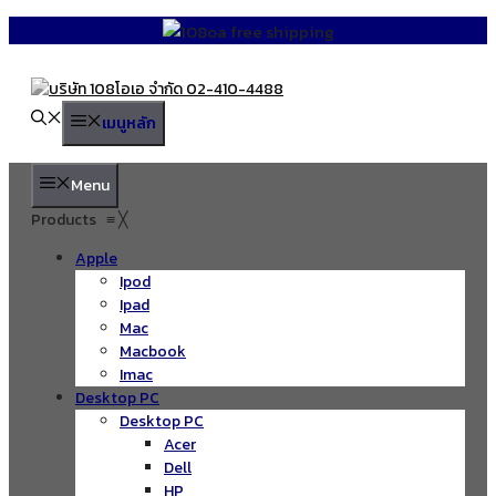
Skip
to
content
เมนูหลัก
Menu
Products
≡
╳
Apple
Ipod
Ipad
Mac
Macbook
Imac
Desktop PC
Desktop PC
Acer
Dell
HP