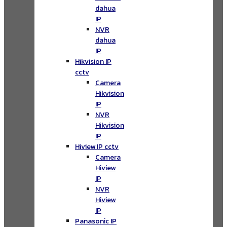
dahua
IP
NVR
dahua
IP
Hikvision IP
cctv
Camera
Hikvision
IP
NVR
Hikvision
IP
Hiview IP cctv
Camera
Hiview
IP
NVR
Hiview
IP
Panasonic IP