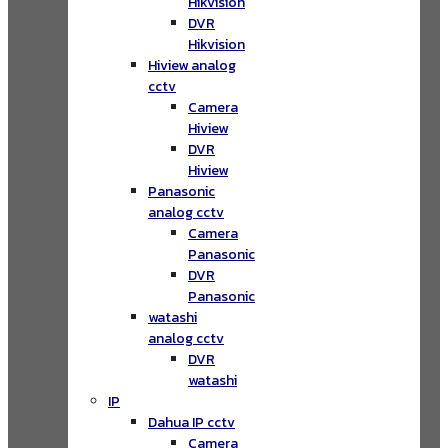
Hikvision
DVR
Hikvision
Hiview analog
cctv
Camera
Hiview
DVR
Hiview
Panasonic
analog cctv
Camera
Panasonic
DVR
Panasonic
watashi
analog cctv
DVR
watashi
IP
Dahua IP cctv
Camera