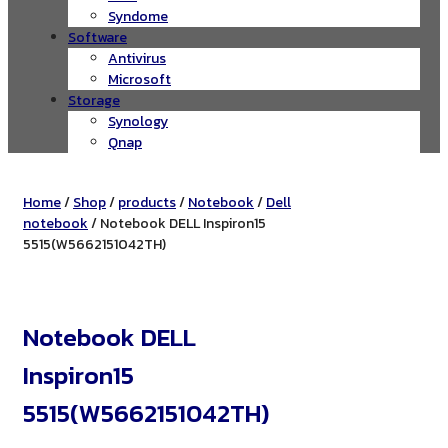
Syndome
Software
Antivirus
Microsoft
Storage
Synology
Qnap
Home
/
Shop
/
products
/
Notebook
/
Dell
notebook
/ Notebook DELL Inspiron15
5515(W5662151042TH)
Notebook DELL
Inspiron15
5515(W5662151042TH)