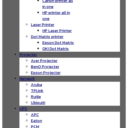
Canon printer all
in one
HP printer all in
one
Laser Printer
HP Laser Printer
Dot Matrix printer
Epson Dot Matrix
OKI Dot Matrix
Projecter
Acer Projecter
BenQ Projecter
Epson Projecter
Network
Aruba
TPLink
Ruijie
Ubiquiti
UPS
APC
Eaton
PCM