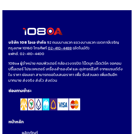
บริษัท 108 โอเอ จำกัด
92 ถนนบางแวก แขวงบางแวก เขตภาษีเจริญ
กรุงเทพ 10160 โทรศัพท์
02-410-4488
(อัตโนมัติ)
แฟกซ์. 02-410-4400
108oa ผู้จำหน่าย คอมพิวเตอร์ กล้องวงจรปิด โน็ตบุค เน็ตเวิร์ค จอคอม
ปริ๊นเตอร์ โปรเจคเตอร์ เครื่องสำรองไฟ และ อุปกรณ์ไอที จากแบรนด์ดัง
ใน ราคา ย่อมเยา สามารถขอใบเสนอราคา เพื่อ รับส่วนลด เพิ่มเติมอีก
มากมาย ส่งจริง ส่งไว ส่งด่วน
ช่องทางชำระ
หน้าหลัก
ผลิตภัณฑ์