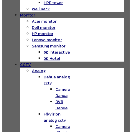
HPE tower
Wall Rack
Monitor
Acer monitor
Dell monitor
HP monitor
Lenovo monitor
Samsung monitor
จอ Interactive
จอ Hotel
CCTV
Analog
Dahua analog
cctv
Camera
Dahua
DVR
Dahua
Hikvision
analog cctv
Camera