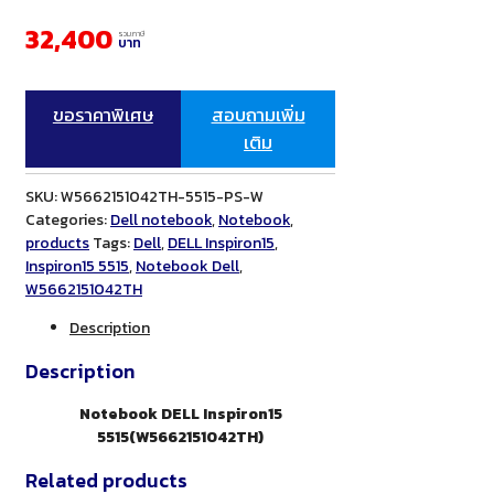
32,400
รวมภาษี
บาท
ขอราคาพิเศษ
สอบถามเพิ่ม
เติม
SKU:
W5662151042TH-5515-PS-W
Categories:
Dell notebook
,
Notebook
,
products
Tags:
Dell
,
DELL Inspiron15
,
Inspiron15 5515
,
Notebook Dell
,
W5662151042TH
Description
Description
Notebook DELL Inspiron15
5515(W5662151042TH)
Related products