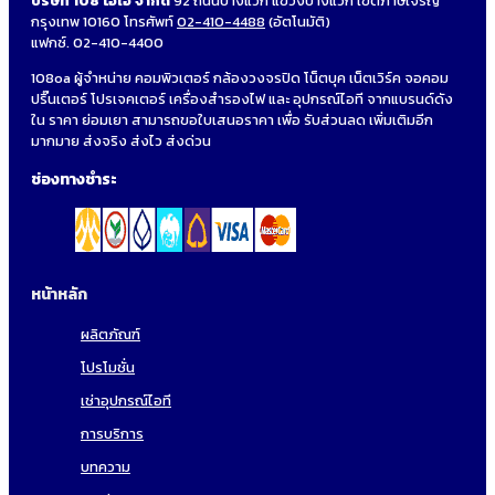
บริษัท 108 โอเอ จำกัด
92 ถนนบางแวก แขวงบางแวก เขตภาษีเจริญ
กรุงเทพ 10160 โทรศัพท์
02-410-4488
(อัตโนมัติ)
แฟกซ์. 02-410-4400
108oa ผู้จำหน่าย คอมพิวเตอร์ กล้องวงจรปิด โน็ตบุค เน็ตเวิร์ค จอคอม
ปริ๊นเตอร์ โปรเจคเตอร์ เครื่องสำรองไฟ และ อุปกรณ์ไอที จากแบรนด์ดัง
ใน ราคา ย่อมเยา สามารถขอใบเสนอราคา เพื่อ รับส่วนลด เพิ่มเติมอีก
มากมาย ส่งจริง ส่งไว ส่งด่วน
ช่องทางชำระ
หน้าหลัก
ผลิตภัณฑ์
โปรโมชั่น
เช่าอุปกรณ์ไอที
การบริการ
บทความ