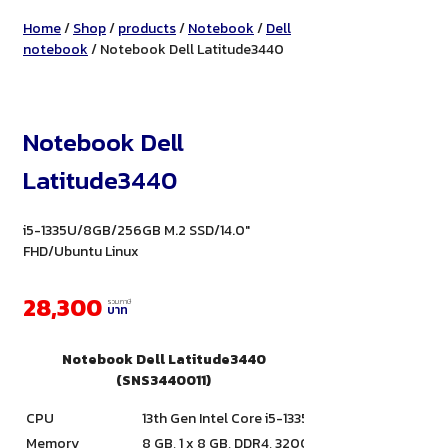
Home
/
Shop
/
products
/
Notebook
/
Dell
notebook
/ Notebook Dell Latitude3440
Notebook Dell
Latitude3440
i5-1335U/8GB/256GB M.2 SSD/14.0"
FHD/Ubuntu Linux
28,300
รวมภาษี
บาท
Notebook Dell Latitude3440
(SNS3440011)
CPU
13th Gen Intel Core i5-1335U (12 MB cache, 10 co
Memory
8 GB, 1 x 8 GB, DDR4, 3200 MHz