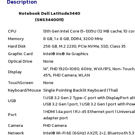
Description
Notebook Dell Latitude3440
(SNS3440011)
CPU
13th Gen Intel Core i5-1335U (12 MB cache, 10 co
Memory
8 GB, 1 x 8 GB, DDR4, 3200 MHz
Hard Disk
256 GB, M.2 2230, PCIe NVMe, SSD, Class 35
Graphic Card
Intel® Iris® Xe Graphics
Optical Drive
None
14″, FHD 1920×1080, 60Hz, WVA/IPS, Non-Touch, 
Display
45%, FHD Camera, WLAN
TouchScreen
None
Keyboard/Mouse
Single Pointing Backlit Keyboard (Thai)
1 USB 3.2 Gen 2 Type-C port with DisplayPort a
USB
USB 3.2 Gen 1 port, 1 USB 3.2 Gen 1 port with Po
1 HDMI 1.4a port 1 RJ-45 Ethernet port 1 Universal
Port
adapter port
Camera
FHD Camera
Network
Intel® Wi-Fi 6E (6GHz) AX211, 2×2, Bluetooth 5.