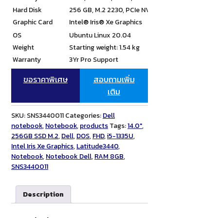
Hard Disk
256 GB, M.2 2230, PCIe NVMe, SSD, Class 35
Graphic Card
Intel® Iris® Xe Graphics
OS
Ubuntu Linux 20.04
Weight
Starting weight: 1.54 kg
Warranty
3Yr Pro Support
ขอราคาพิเศษ
สอบถามเพิ่ม
เติม
SKU:
SNS3440011
Categories:
Dell
notebook
,
Notebook
,
products
Tags:
14.0"
,
256GB SSD M.2
,
Dell
,
DOS
,
FHD
,
i5-1335U
,
Intel Iris Xe Graphics
,
Latitude3440
,
Notebook
,
Notebook Dell
,
RAM 8GB
,
SNS3440011
Description