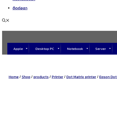
ติดต่อเรา
Apple
Desktop PC
Notebook
Server
Desktop PC
All in one PC
Workstation
Rack
Tower
Wall Rack
Analog
IP
Ipod
Ipad
Mac
Macbook
Imac
Acer notebook
Asus notebook
Dell notebook
HP notebook
Lenovo notebook
Acer monitor
Dell monitor
HP monitor
Lenovo monitor
Samsung monitor
จอ Interactive
จอ Hotel
HIP เครื่องScanนิ้วมือและใบหน้า
HIP เครื่องทาบบัตร
ชุดไม้กั้น HIP
Acer Projecter
BenQ Projecter
Epson Projecter
Aruba
TPLink
Ruijie
Ubiquiti
APC
Eaton
PCM
Syndome
Antivirus
Microsoft
Synology
Qnap
Inkjet Printer
All In One Printer
Laser Printer
Dot Matrix printer
Home
/
Shop
/
products
/
Printer
/
Dot Matrix printer
/
Epson Dot