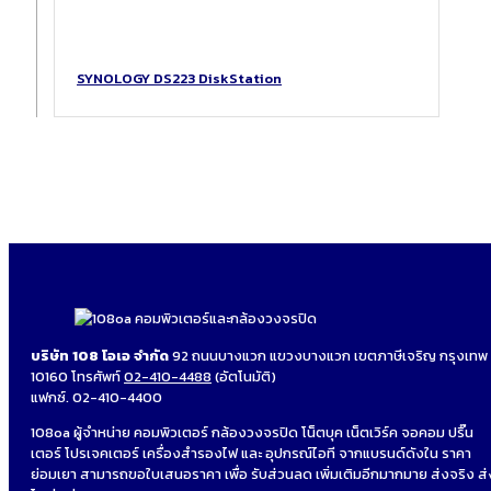
SYNOLOGY DS223 DiskStation
บริษัท 108 โอเอ จำกัด
92 ถนนบางแวก แขวงบางแวก เขตภาษีเจริญ กรุงเทพ
10160 โทรศัพท์
02-410-4488
(อัตโนมัติ)
แฟกซ์. 02-410-4400
108oa ผู้จำหน่าย คอมพิวเตอร์ กล้องวงจรปิด โน็ตบุค เน็ตเวิร์ค จอคอม ปริ๊น
เตอร์ โปรเจคเตอร์ เครื่องสำรองไฟ และ อุปกรณ์ไอที จากแบรนด์ดังใน ราคา
ย่อมเยา สามารถขอใบเสนอราคา เพื่อ รับส่วนลด เพิ่มเติมอีกมากมาย ส่งจริง ส่