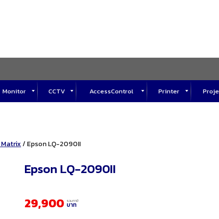
Monitor
CCTV
AccessControl
Printer
Proje
 Matrix
/ Epson LQ-2090II
Epson LQ-2090II
29,900
รวมภาษี
บาท