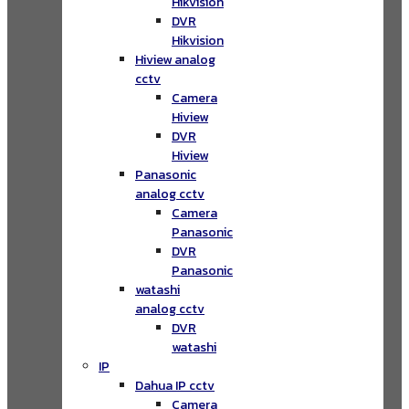
Hikvision
DVR
Hikvision
Hiview analog
cctv
Camera
Hiview
DVR
Hiview
Panasonic
analog cctv
Camera
Panasonic
DVR
Panasonic
watashi
analog cctv
DVR
watashi
IP
Dahua IP cctv
Camera