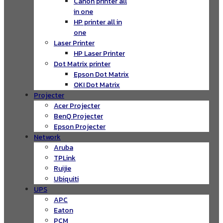
Canon printer all
in one
HP printer all in
one
Laser Printer
HP Laser Printer
Dot Matrix printer
Epson Dot Matrix
OKI Dot Matrix
Projecter
Acer Projecter
BenQ Projecter
Epson Projecter
Network
Aruba
TPLink
Ruijie
Ubiquiti
UPS
APC
Eaton
PCM