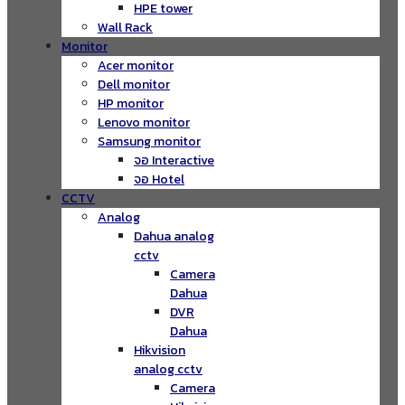
HPE tower
Wall Rack
Monitor
Acer monitor
Dell monitor
HP monitor
Lenovo monitor
Samsung monitor
จอ Interactive
จอ Hotel
CCTV
Analog
Dahua analog
cctv
Camera
Dahua
DVR
Dahua
Hikvision
analog cctv
Camera