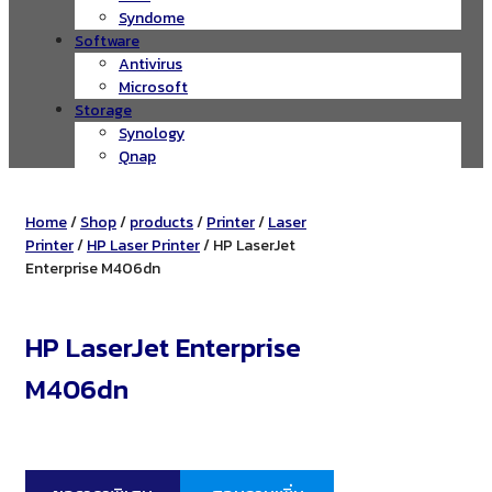
Syndome
Software
Antivirus
Microsoft
Storage
Synology
Qnap
Home
/
Shop
/
products
/
Printer
/
Laser
Printer
/
HP Laser Printer
/ HP LaserJet
Enterprise M406dn
HP LaserJet Enterprise
M406dn