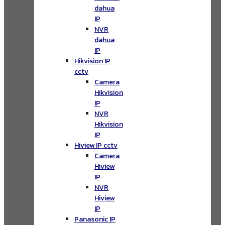
dahua
IP
NVR
dahua
IP
Hikvision IP
cctv
Camera
Hikvision
IP
NVR
Hikvision
IP
Hiview IP cctv
Camera
Hiview
IP
NVR
Hiview
IP
Panasonic IP