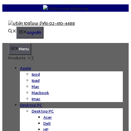
Skip
to
content
เมนูหลัก
Menu
Products
≡
╳
Apple
Ipod
Ipad
Mac
Macbook
Imac
Desktop PC
Desktop PC
Acer
Dell
HP