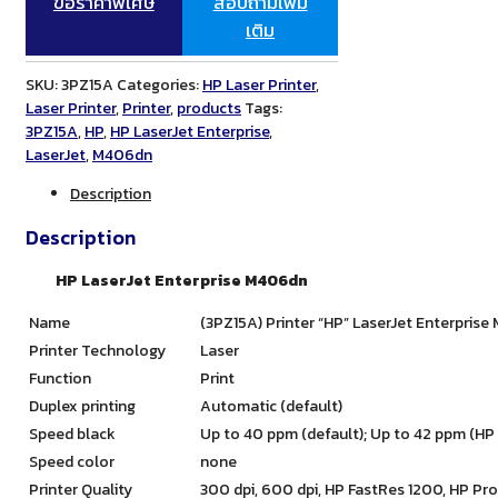
ขอราคาพิเศษ
สอบถามเพิ่ม
เติม
SKU:
3PZ15A
Categories:
HP Laser Printer
,
Laser Printer
,
Printer
,
products
Tags:
3PZ15A
,
HP
,
HP LaserJet Enterprise
,
LaserJet
,
M406dn
Description
Description
HP LaserJet Enterprise M406dn
Name
(3PZ15A) Printer “HP” LaserJet Enterpris
Printer Technology
Laser
Function
Print
Duplex printing
Automatic (default)
Speed black
Up to 40 ppm (default); Up to 42 ppm (HP
Speed color
none
Printer Quality
300 dpi, 600 dpi, HP FastRes 1200, HP Pr