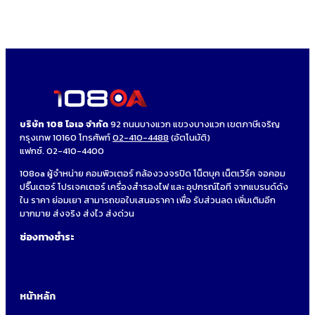
บริษัท 108 โอเอ จำกัด
92 ถนนบางแวก แขวงบางแวก เขตภาษีเจริญ
กรุงเทพ 10160 โทรศัพท์
02-410-4488
(อัตโนมัติ)
แฟกซ์. 02-410-4400
108oa ผู้จำหน่าย คอมพิวเตอร์ กล้องวงจรปิด โน็ตบุค เน็ตเวิร์ค จอคอม
ปริ๊นเตอร์ โปรเจคเตอร์ เครื่องสำรองไฟ และ อุปกรณ์ไอที จากแบรนด์ดัง
ใน ราคา ย่อมเยา สามารถขอใบเสนอราคา เพื่อ รับส่วนลด เพิ่มเติมอีก
มากมาย ส่งจริง ส่งไว ส่งด่วน
ช่องทางชำระ
หน้าหลัก