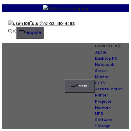
Skip
to
content
เมนูหลัก
Products
≡
╳
Apple
Desktop PC
Notebook
Server
Monitor
CCTV
Menu
AccessControl
Printer
Projecter
Network
UPS
Software
Storage