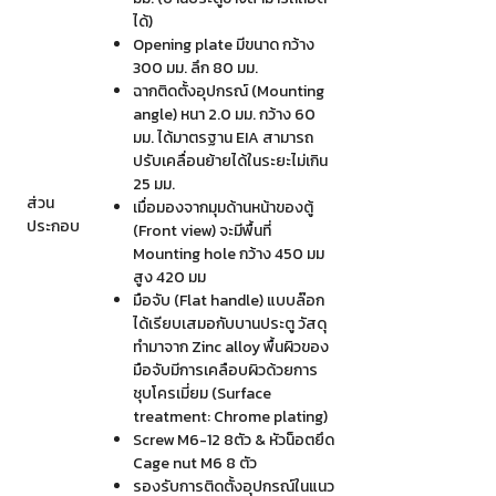
ได้)
Opening plate มีขนาด กว้าง
300 มม. ลึก 80 มม.
ฉากติดตั้งอุปกรณ์ (Mounting
angle) หนา 2.0 มม. กว้าง 60
มม. ได้มาตรฐาน EIA สามารถ
ปรับเคลื่อนย้ายได้ในระยะไม่เกิน
25 มม.
ส่วน
เมื่อมองจากมุมด้านหน้าของตู้
ประกอบ
(Front view) จะมีพื้นที่
Mounting hole กว้าง 450 มม
สูง 420 มม
มือจับ (Flat handle) แบบล๊อก
ได้เรียบเสมอกับบานประตู วัสดุ
ทำมาจาก Zinc alloy พื้นผิวของ
มือจับมีการเคลือบผิวด้วยการ
ชุบโครเมี่ยม (Surface
treatment: Chrome plating)
Screw M6-12 8ตัว & หัวน็อตยึด
Cage nut M6 8 ตัว
รองรับการติดตั้งอุปกรณ์ในแนว