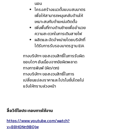
นอน
โครงสร้างแนวตั้งแบบสมมาตร
เพื่อให้สามารถหมุนกลับด้านให้
เหมาะสมกับตำแหน่งติดตั้ง
เพิ่มพื้นที่ทางด้านซ้ายเพื่ออำนวย
ความสะดวกในการเดินสายไฟ
ผลิตและจัดจำหน่ายโดยบริษัทที่
ได้รับการรับรองมาตรฐาน EIA
ทางบริษัทฯ ขอสงวนสิทธิ์ในการรับผิด
ชอบใดๆ อันเนื่องจากข้อผิดพลาด
ทางการพิมพ์ (ผิด/ตก)
ทางบริษัทฯ ขอสงวนสิทธิ์ในการ
เปลี่ยนแปลงราคาและโปรโมชั่นโดยไม่
แจ้งให้ทราบล่วงหน้า
สื่อวิดีโอประกอบการใช้งาน
https://www.youtube.com/watch?
v=88H0Nn9BOjw