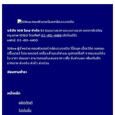
บริษัท 108 โอเอ จำกัด
92 ถนนบางแวก แขวงบางแวก เขตภาษีเจริญ
กรุงเทพ 10160 โทรศัพท์
02-410-4488
(อัตโนมัติ)
แฟกซ์. 02-410-4400
108oa ผู้จำหน่าย คอมพิวเตอร์ กล้องวงจรปิด โน็ตบุค เน็ตเวิร์ค จอคอม
ปริ๊นเตอร์ โปรเจคเตอร์ เครื่องสำรองไฟ และ อุปกรณ์ไอที จากแบรนด์ดัง
ใน ราคา ย่อมเยา สามารถขอใบเสนอราคา เพื่อ รับส่วนลด เพิ่มเติมอีก
มากมาย ส่งจริง ส่งไว ส่งด่วน
ช่องทางชำระ
หน้าหลัก
ผลิตภัณฑ์
โปรโมชั่น