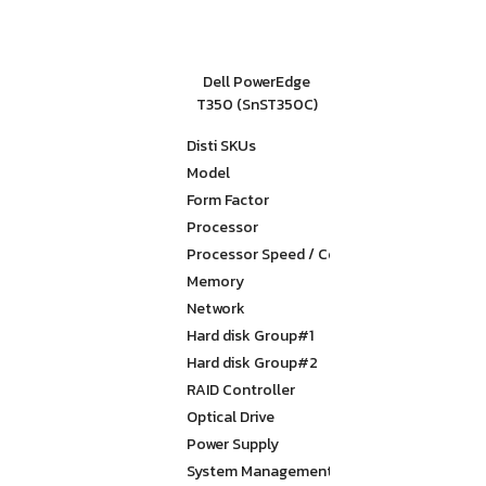
Dell PowerEdge
T350 (SnST350C)
Disti SKUs
SnST350C
Model
Dell PowerEdge
Form Factor
3.5″ Chassis up
Processor
Intel® Xeon® E
Processor Speed / Core
2.9GHz, 12M Cac
Memory
16GB (1x16GB) 
Network
On-Board Broa
Hard disk Group#1
2x 600GB Hard D
Hard disk Group#2
N/A
RAID Controller
PERC H755 Contro
Optical Drive
DVD+/-RW, SATA
Power Supply
Dual, Hot-Plug,
System Management
iDRAC9 Datacen