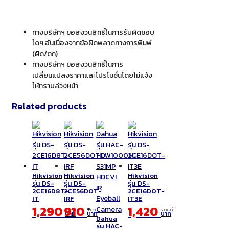
ทางบริษัทฯ ขอสงวนสิทธิ์ในการรับผิดชอบ
ใดๆ อันเนื่องจากข้อผิดพลาดทางการพิมพ์
(ผิด/ตก)
ทางบริษัทฯ ขอสงวนสิทธิ์ในการ
เปลี่ยนแปลงราคาและโปรโมชั่นโดยไม่แจ้ง
ให้ทราบล่วงหน้า
Related products
Hikvision
Hikvision
Hikvision
รุ่น DS-
รุ่น DS-
รุ่น DS-
2CE16D8T-
2CE56DOT-
2CE16DOT-
IT
IRF
IT3E
1,290
910
1,420
รวมภาษี
รวมภาษี
รวมภาษี
บาท
บาท
บาท
Dahua
รุ่น HAC-