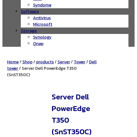
Syndome
Software
Antivirus
Microsoft
Storage
Synology
Qnap
Home
/
Shop
/
products
/
Server
/
Tower
/
Dell
tower
/ Server Dell PowerEdge T350
(SnST350C)
Server Dell
PowerEdge
T350
(SnST350C)