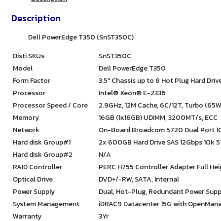
Description
Dell PowerEdge T350 (SnST350C)
Disti SKUs
SnST350C
Model
Dell PowerEdge T350
Form Factor
3.5″ Chassis up to 8 Hot Plug Hard Driv
Processor
Intel® Xeon® E-2336
Processor Speed / Core
2.9GHz, 12M Cache, 6C/12T, Turbo (65
Memory
16GB (1x16GB) UDIMM, 3200MT/s, ECC
Network
On-Board Broadcom 5720 Dual Port 1
Hard disk Group#1
2x 600GB Hard Drive SAS 12Gbps 10k 51
Hard disk Group#2
N/A
RAID Controller
PERC H755 Controller Adapter Full Height
Optical Drive
DVD+/-RW, SATA, Internal
Power Supply
Dual, Hot-Plug, Redundant Power Suppl
System Management
iDRAC9 Datacenter 15G with OpenMana
Warranty
3Yr