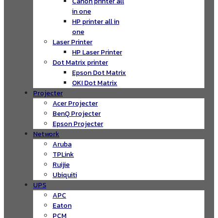
Canon printer all
in one
HP printer all in
one
Laser Printer
HP Laser Printer
Dot Matrix printer
Epson Dot Matrix
OKI Dot Matrix
Projecter
Acer Projecter
BenQ Projecter
Epson Projecter
Network
Aruba
TPLink
Ruijie
Ubiquiti
UPS
APC
Eaton
PCM