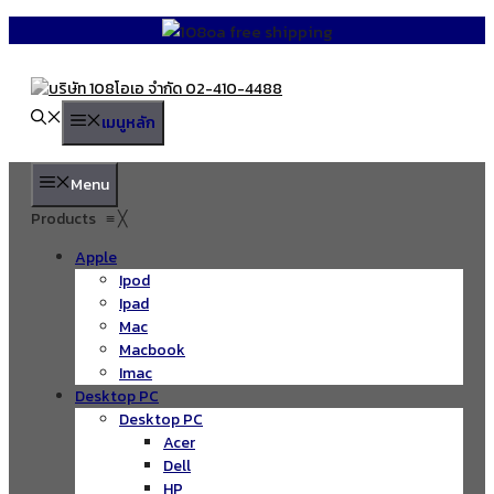
Skip
to
content
เมนูหลัก
Menu
Products
≡
╳
Apple
Ipod
Ipad
Mac
Macbook
Imac
Desktop PC
Desktop PC
Acer
Dell
HP