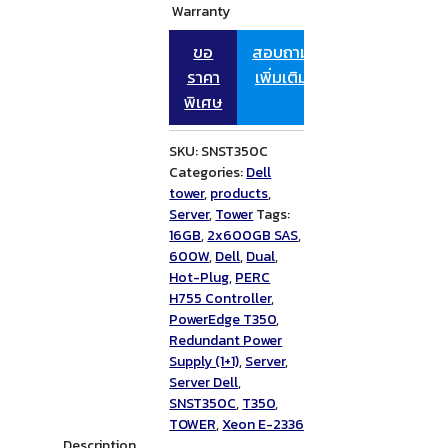
Warranty
3Yr
ขอ
สอบถาม
ราคา
เพิ่มเติม
พิเศษ
SKU:
SNST350C
Categories:
Dell
tower
,
products
,
Server
,
Tower
Tags:
16GB
,
2x600GB SAS
,
600W
,
Dell
,
Dual
,
Hot-Plug
,
PERC
H755 Controller
,
PowerEdge T350
,
Redundant Power
Supply (1+1)
,
Server
,
Server Dell
,
SNST350C
,
T350
,
TOWER
,
Xeon E-2336
Description