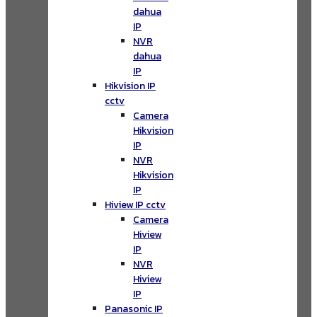
dahua
IP
NVR
dahua
IP
Hikvision IP
cctv
Camera
Hikvision
IP
NVR
Hikvision
IP
Hiview IP cctv
Camera
Hiview
IP
NVR
Hiview
IP
Panasonic IP