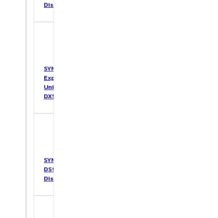
DiskStation
SYNOLOGY
Expansion
Unit
DX517
SYNOLOGY
DS925+
DiskStation