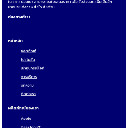
ใน ราคา ย่อมเยา สามารถขอใบเสนอราคา เพื่อ รับส่วนลด เพิ่มเติมอีก
มากมาย ส่งจริง ส่งไว ส่งด่วน
ช่องทางชำระ
หน้าหลัก
ผลิตภัณฑ์
โปรโมชั่น
เช่าอุปกรณ์ไอที
การบริการ
บทความ
ติดต่อเรา
ผลิตภัฑณ์ของเรา
Apple
Desktop PC