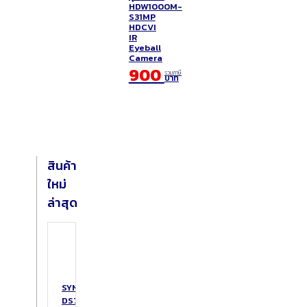
HDW1000M-
S31MP
HDCVI
IR
Eyeball
Camera
900
รวมภาษี
บาท
สินค้า
ใหม่
ล่าสุด
SYNOLOGY
DS725+