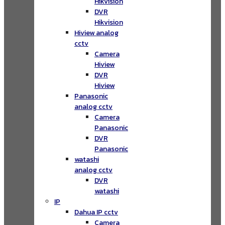
Hikvision
DVR
Hikvision
Hiview analog
cctv
Camera
Hiview
DVR
Hiview
Panasonic
analog cctv
Camera
Panasonic
DVR
Panasonic
watashi
analog cctv
DVR
watashi
IP
Dahua IP cctv
Camera