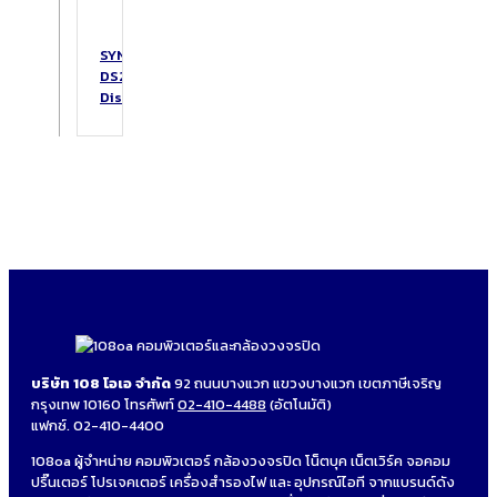
SYNOLOGY
DS223
DiskStation
บริษัท 108 โอเอ จำกัด
92 ถนนบางแวก แขวงบางแวก เขตภาษีเจริญ
กรุงเทพ 10160 โทรศัพท์
02-410-4488
(อัตโนมัติ)
แฟกซ์. 02-410-4400
108oa ผู้จำหน่าย คอมพิวเตอร์ กล้องวงจรปิด โน็ตบุค เน็ตเวิร์ค จอคอม
ปริ๊นเตอร์ โปรเจคเตอร์ เครื่องสำรองไฟ และ อุปกรณ์ไอที จากแบรนด์ดัง