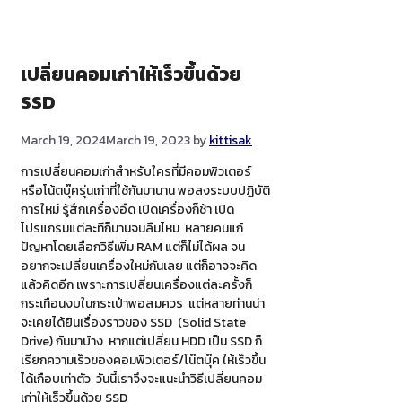
เปลี่ยนคอมเก่าให้เร็วขึ้นด้วย
SSD
March 19, 2024
March 19, 2023
by
kittisak
การเปลี่ยนคอมเก่าสำหรับใครที่มีคอมพิวเตอร์
หรือโน้ตบุ๊ครุ่นเก่าที่ใช้กันมานาน พอลงระบบปฏิบัติ
การใหม่ รู้สึกเครื่องอืด เปิดเครื่องก็ช้า เปิด
โปรแกรมแต่ละทีก็นานจนลืมไหม หลายคนแก้
ปัญหาโดยเลือกวิธีเพิ่ม RAM แต่ก็ไม่ได้ผล จน
อยากจะเปลี่ยนเครื่องใหม่กันเลย แต่ก็อาจจะคิด
แล้วคิดอีก เพราะการเปลี่ยนเครื่องแต่ละครั้งก็
กระเทือนงบในกระเป๋าพอสมควร แต่หลายท่านน่า
จะเคยได้ยินเรื่องราวของ SSD (Solid State
Drive) กันมาบ้าง หากแต่เปลี่ยน HDD เป็น SSD ก็
เรียกความเร็วของคอมพิวเตอร์/โน๊ตบุ๊ค ให้เร็วขึ้น
ได้เกือบเท่าตัว วันนี้เราจึงจะแนะนำวิธีเปลี่ยนคอม
เก่าให้เร็วขึ้นด้วย SSD