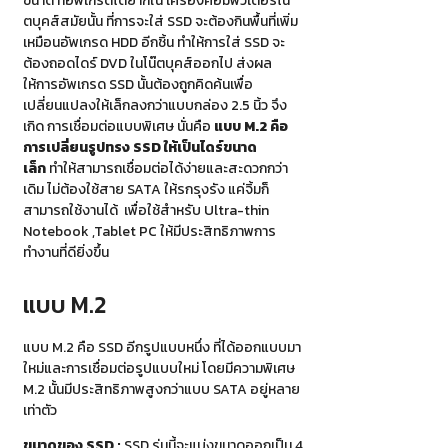
ขนาด ที่อัพเกรดได้ยากใน เครื่องคอมพิวเตอร์โน๊
ตบุคส์สมัยนั้น ที่การจะใส่ SSD จะต้องกินพื้นที่เพิ่ม
เหมือนอัพเกรด HDD อีกชิ้น ทำให้การใส่ SSD จะ
ต้องถอดไดร์ DVD ในโน๊ตบุคส์ออกไป ส่งผล
ให้การอัพเกรด SSD นั้นต้องถูกคิดค้นเพื่อ
เปลี่ยนแปลงให้เล็กลงกว่าแบบกล่อง 2.5 นิ้ว จึง
เกิด การเชื่อมต่อแบบพิเศษ นั่นคือ
แบบ
M.2 คือ
การเปลี่ยนรูปทรง SSD ให้เป็นไดร์ขนาด
เล็ก
ทำให้สามารถเชื่อมต่อได้ง่ายและสะดวกกว่า
เดิม ไม่ต้องใช้สาย SATA ให้รกรุงรัง แค่จิ้มก็
สามารถใช้งานได้ เพื่อใช้สำหรับ Ultra-thin
Notebook ,Tablet PC ให้มีประสิทธิภาพการ
ทำงานที่ดียิ่งขึ้น
แบบ M.2
แบบ M.2 คือ SSD อีกรูปแบบหนึ่ง ที่ได้ออกแบบมา
ใหม่และการเชื่อมต่อรูปแบบใหม่ โดยมีความพิเศษ
M.2 นั้นมีประสิทธิภาพสูงกว่าแบบ SATA อยู่หลาย
เท่าตัว
ขนาดของ SSD :
SSD รุ่นนี้จะแบ่งขนาดออกเป็น 4