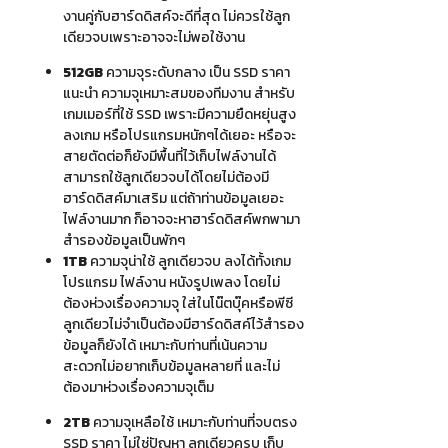
งานคู่กับฮาร์ดดิสค์จะดีที่สุด ไม่ควรใช้ลูก
เดียวจบเพราะอาจจะไม่พอใช้งาน
512GB
ความจุระดับกลาง เป็น SSD ราคา
แนะนำ ความจุเหมาะสมของทีมงาน สำหรับ
เกมเมอร์ที่ใช้ SSD เพราะมีความยืดหยุ่นสูง
ลงเกม หรือโปรแกรมหนักๆได้เยอะ หรือจะ
สายตัดต่อก็ยังมีพื้นที่ไว้เก็บไฟล์งานได้
สามารถใช้ลูกเดียวจบได้โดยไม่ต้องมี
ฮาร์ดดิสค์มาเสริม แต่ถ้าท่านข้อมูลเยอะ
ไฟล์งานมาก ก็อาจจะหาฮาร์ดดิสค์พกพามา
สำรองข้อมูลเป็นพักๆ
1TB
ความจุน่าใช้ ลูกเดียวจบ ลงได้ทั้งเกม
โปรแกรม ไฟล์งาน หนังรูปเพลง โดยไม่
ต้องห่วงเรื่องความจุ ใส่ในโน๊ตบุ๊คหรือพีซี
ลูกเดียวไม่จำเป็นต้องมีฮาร์ดดิสค์ไว้สำรอง
ข้อมูลก็ยังได้ เหมาะกับท่านที่เน้นความ
สะดวกไม่อยากเก็บข้อมูลหลายที่ และไม่
ต้องมาห่วงเรื่องความจุเต็ม
2TB
ความจุเหลือใช้ เหมาะกับท่านที่จบตรง
SSD ราคา ไม่ใช่ปัญหา ลูกเดียวครบ เก็บ