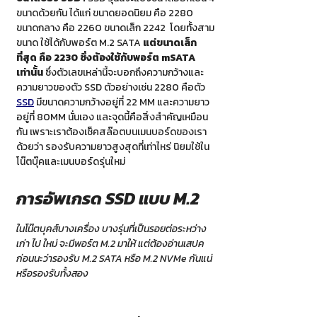
ขนาดด้วยกัน ได้แก่ ขนาดยอดนิยม คือ 2280
ขนาดกลาง คือ 2260 ขนาดเล็ก 2242 โดยทั้งสาม
ขนาด ใช้ได้กับพอร์ต M.2 SATA
แต่ขนาดเล็ก
ที่สุด คือ 2230 ซึ่งต้องใช้กับพอร์ต mSATA
เท่านั้น
ซึ่งตัวเลขเหล่านี้จะบอกถึงความกว้างและ
ความยาวของตัว SSD ตัวอย่างเช่น 2280 คือตัว
SSD
มีขนาดความกว้างอยู่ที่ 22 MM และความยาว
อยู่ที่ 80MM นั่นเอง และจุดนี้คือสิ่งสำคัญเหมือน
กัน เพราะเราต้องเช็คสล๊อตบนเมนบอร์ดของเรา
ด้วยว่า รองรับความยาวสูงสุดที่เท่าไหร่ นิยมใช้ใน
โน๊ตบุ๊คและเมนบอร์ดรุ่นใหม่
การอัพเกรด
SSD แบบ M.2
ในโน๊ตบุคส์บางเครื่อง บางรุ่นที่เป็นรอยต่อระหว่าง
เก่า ไป ใหม่ จะมีพอร์ต M.2 มาให้ แต่ต้องอ่านเสปค
ก่อนนะว่ารองรับ M.2 SATA หรือ M.2 NVMe กันแน่
หรือรองรับทั้งสอง