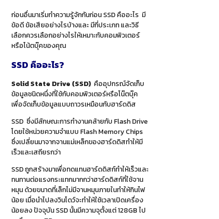
ก่อนอื่นมาเริ่มทำความรู้จักกันก่อน SSD คืออะไร มี
ข้อดี ข้อเสียอย่างไรบ้างและ มีกี่ประเภท และวิธี
เลือกควรเลือกอย่างไรให้เหมาะกับคอมพิวเตอร์
หรือโน้ตบุ๊คของคุณ
SSD คืออะไร?
Solid State Drive (SSD)
คืออุปกรณ์จัดเก็บ
ข้อมูลชนิดหนึ่งที่ใช้กับคอมพิวเตอร์หรือโน๊ตบุ๊ค
เพื่อจัดเก็บข้อมูลแบบถาวรเหมือนกับฮาร์ดดิส
SSD ซึ่งมีลักษณะการทำงานคล้ายกับ Flash Drive
โดยใช้หน่วยความจำแบบ Flash Memory Chips
ซึ่งเปลี่ยนมาจากจานแม่เหล็กของฮาร์ดดิสทำให้มี
เร็วและเสถียรกว่า
SSD ถูกสร้างมาเพื่อทดแทนฮาร์ดดิสก์ทำให้เร็วและ
ทนทานต่อแรงกระแทกมากกว่าฮาร์ดดิสก์ที่ใช้จาน
หมุน ด้วยขนาดที่เล็กไม่มีจานหมุนภายในทำให้กินไฟ
น้อย เมื่อนำไปลงวินโดว์จะทำให้ใช้เวลาเปิดเครื่อง
น้อยลง ปัจจุบัน SSD นั้นมีความจุตั้งแต่ 128GB ไป