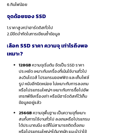
6.กินไฟน้อย
จุดด้อยของ
SSD
1.ราคาสูงกว่าฮาร์ดดิสทั่วไป
2.มีขีดจำกัดในการเขียนซ้ำข้อมูล
เ
ลือก
SSD ราคา
ความจุ เท่าไรถึงพอ
เหมาะ
?
128GB
ความจุเริ่มต้น จัดเป็น SSD ราคา
ประหยัด เหมาะกับเครื่องที่เน้นใช้งานทั่วไป
ลงวินโดวส์ โปรแกรมออฟฟิต และเก็บไฟล์
รูป หนังอีกนิดหน่อย ไม่เหมาะกับการลงเกม
หรือโปรแกรมใหญ่ๆ เหมาะกับการซื้อไปอัพ
เกรทพีซีเครื่องเก่า หรือมีฮาร์ดดิสค์ไว้เก็บ
ข้อมูลอยู่แล้ว
256GB
ความจุพื้นฐาน เป็นความจุที่เหมาะ
สมทั้งการใช้งานทั่วไป ลงเกมหรือโปรแกรม
ได้ประมาณนึง แต่ก็ไม่สามารถติดตั้งเกม
หรือโปรแกรมใหญ่ๆได้มากนัก แนะนำว่าใช้