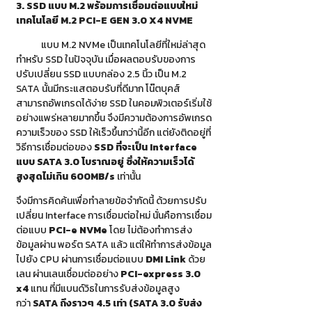
3. SSD แบบ M.2 พร้อมการเชื่อมต่อแบบใหม่
เทคโนโลยี M.2 PCI-E GEN 3.0 X4 NVME
แบบ M.2 NVMe เป็นเทคโนโลยีที่ใหม่ล่าสุด
ทำหรับ SSD ในปัจจุบัน เมื่อผลตอบรับของการ
ปรับเปลี่ยน SSD แบบกล่อง 2.5 นิ้ว เป็น M.2
SATA นั้นมีกระแสตอบรับที่ดีมาก โน๊ตบุคส์
สามารถอัพเกรดได้ง่าย SSD ในคอมพิวเตอร์เริ่มใช้
อย่างแพร่หลายมากขึ้น จึงมีความต้องการอัพเกรด
ความเร็วของ SSD ให้เร็วขึ้นกว่านี้อีก แต่ยังติดอยู่ที่
วิธีการเชื่อมต่อของ
SSD ที่จะเป็น Interface
แบบ SATA 3.0 โบราณอยู่ ซึ่งให้ความเร็วได้
สูงสุดไม่เกิน 600MB/s
เท่านั้น
จึงมีการคิดค้นเพื่อทำลายข้อจำกัดนี้ ด้วยการปรับ
เปลี่ยน Interface การเชื่อมต่อใหม่ นั่นคือการเชื่อม
ต่อแบบ
PCI-e NVMe
โดย ไม่ต้องทำการส่ง
ข้อมูลผ่าน พอร์ต SATA แล้ว แต่ให้ทำการส่งข้อมูล
ไปยัง CPU ผ่านการเชื่อมต่อแบบ
DMI Link
ด้วย
เลน ผ่านเลนเชื่อมต่ออย่าง
PCI-express 3.0
x4
แทน ที่มีแบนด์วิธในการรับส่งข้อมูลสูง
กว่า
SATA ถึงราวๆ 4.5 เท่า
(SATA 3.0 รับส่ง