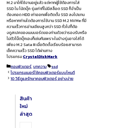
M.2 มาให้ใช้งานอยู่แล้ว แต่หากผู้ใช้ต้องการใส่
SSD ใน โน้ตบุ๊ค รุ่นเก่าที่ไม่มีสล็อต SSD ก็จำเป็น
ต้องถอด HDD เก่าออกเพื่อติดตั้ง SSD ลงไปแทน
หรือหากท่านใดต้องการใช้งาน SSD M.2 NVMe ที่มี
ความเร็วการอ่านเขียนสูงกว่า SSD ทั่วไปก็ต้อ
งดูสเปคของเมนบอร์ดของท่านด้วยว่ารองรับหรือ
ไม่ตัวโน๊ตบุ๊คเองก็เช่นกันเพราะในบ้างรุ่นอาจใส่ได้
เพียง M.2 Sata III เมื่อติดตั้งเรียบร้อยสามารถ
เช็คความเร็ว SSD ได้ผ่านทาง
โปรแกรม
CrystalDiskMark
Categories
Tags
คอมพิวเตอร์
,
บทความ
ssd
โปรแกรมเมอร์ใช้คอมพิวเตอร์แบบไหนดี
10 วิธีดูแลรักษาคอมพิวเตอร์ อย่างง่าย
สินค้า
ใหม่
ล่าสุด