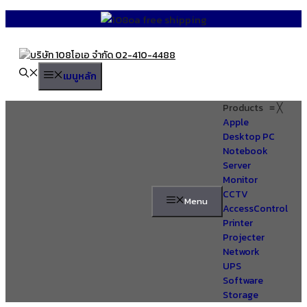
Skip
to
content
เมนูหลัก
Products
≡
╳
Apple
Desktop PC
Notebook
Server
Monitor
CCTV
Menu
AccessControl
Printer
Projecter
Network
UPS
Software
Storage