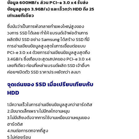
ข้อมูล 600MB/s ส่วน PCI-e 3.0 x4 รับส่ง
ข้อมูลสูงสุด 3.9GB/s) และเร็วกว่า HDD ถึง 25
เท่าเลยทีเดียว
ซึ่งนับว่าเป็นการพังทลายกำแพงใหญ่สูงของ
วงการ SSD ได้เลย ทำให้ แบรนด์เจ้าพ่อด้านการ
ผลิตชิป SSD อย่าง Samsung ได้สร้าง SSD ที่มี
การอ่านเขียนข้อมูลสูงสุดในการเชื่อมต่อแบบ
PCI-e 3.0 x4 ด้วยการอ่านเขียนข้อมูลสูงสุดถึง
3.4GB/s ซึ่งเกือบจะสุดเสปคของ PCI-e 3.0 x4
เลยทีเดียว ก่อนที่เหล่าแบรนด์ผลิต SSD เจ้าอื่นๆ
ค่อยๆเปิดตัว SSD ราคาประหยัดกว่า ลงมา
จุดเด่นของ
SSD เมื่อเปรียบเทียบกับ
HDD
1.มีความเร็วในการอ่านเขียนข้อมูลสูงกว่าฮาร์ดดิส
2.มีขนาดเล็กเพราะไม่มีกลไกจานหมุน
3.ไม่มีเสียงดังจากการใช้งานเหมือนจานหมุนของ
ฮาร์ดดิส
4.ทนต่อการตกจากที่สูง
5.ไม่ค่อยร้อน