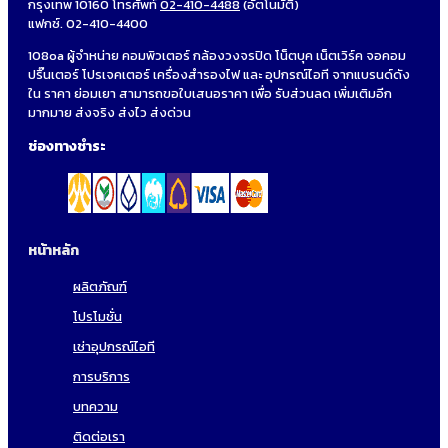
กรุงเทพ 10160 โทรศัพท์
02-410-4488
(อัตโนมัติ)
แฟกซ์. 02-410-4400
108oa ผู้จำหน่าย คอมพิวเตอร์ กล้องวงจรปิด โน็ตบุค เน็ตเวิร์ค จอคอม
ปริ๊นเตอร์ โปรเจคเตอร์ เครื่องสำรองไฟ และ อุปกรณ์ไอที จากแบรนด์ดัง
ใน ราคา ย่อมเยา สามารถขอใบเสนอราคา เพื่อ รับส่วนลด เพิ่มเติมอีก
มากมาย ส่งจริง ส่งไว ส่งด่วน
ช่องทางชำระ
หน้าหลัก
ผลิตภัณฑ์
โปรโมชั่น
เช่าอุปกรณ์ไอที
การบริการ
บทความ
ติดต่อเรา