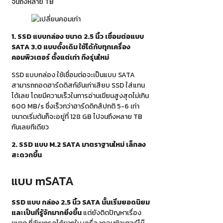
จนถึงหลาย TB
1. SSD แบบกล่อง ขนาด 2.5 นิ้ว เชื่อมต่อแบบ
SATA 3.0 แบบดั้งเดิม ใช้ได้กับทุกเครื่อง
คอมพิวเตอร์ ตั้งแต่เก่า ถึงรุ่นใหม่
SSD แบบกล่อง ใช้เชื่อมต่อจะเป็นแบบ SATA
สามารถถอดฮาร์ดดิสก์อันเก่าเสียบ SSD ใส่แทน
ได้เลย โดยมีความเร็วในการอ่านเขียนสูงสุดไม่เกิน
600 MB/s ซึ่งเร็วกว่าฮาร์ดดิกส์ปกติ 5-6 เท่า
ขนาดเริ่มต้นก็จะอยู่ที่ 128 GB ไปจนถึงหลาย TB
กันเลยทีเดียว
2. SSD แบบ M.2 SATA มาตราฐานใหม่ เล็กลง
สะดวกขึ้น
แบบ mSATA
SSD แบบ กล่อง 2.5 นิ้ว SATA นั้นเริ่มยอดนิยม
และเป็นที่รู้จักมากยิ่งขึ้น
แต่ยังติดปัญหาเรื่อง