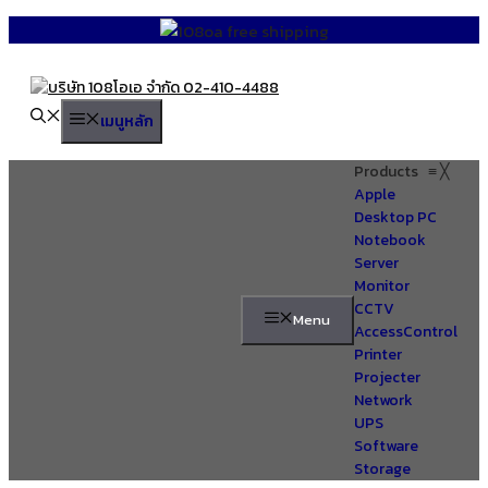
Skip
to
content
เมนูหลัก
Products
≡
╳
Apple
Desktop PC
Notebook
Server
Monitor
CCTV
Menu
AccessControl
Printer
Projecter
Network
UPS
Software
Storage