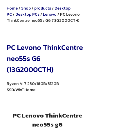
Home
/
Shop
/
products
/
Desktop
PC
/
Desktop PCs
/
Lenovo
/ PC Levono
ThinkCentre neo55s G6 (13G2000CTH)
PC Levono ThinkCentre
neo55s G6
(13G2000CTH)
Ryzen AI 7 250/16GB/512GB
SSD/Win11Home
PC Lenovo ThinkCentre
neo55s g6