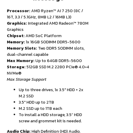
Processor:
AMD Ryzen™ AI 7 250 (8C /
16T, 3.3 / 5.1GHz, 8MB L2 / 16MB L3)
Graphics:
Integrated AMD Radeon™ 780M
Graphics
Chipset:
AMD SoC Platform
Memory:
1x 16GB SODIMM DDR5-5600
Memory Slots:
Two DDR5 SODIMM slots,
dual-channel capable
Max Memory:
Up to 64GB DDR5-5600
Storage:
512GB SSD M.2 2280 PCIe® 4.0×4
NVMe®
Max Storage Support
Up to three drives, 1x 3.5″ HDD + 2x
M.2 SSD
3.5″ HDD up to 2TB
M.2 SSD up to 1TB each
To install a HDD storage, 3.5” HDD
screw and grommet kit is needed.
Audio Chip:
High Definition (HD) Audio,