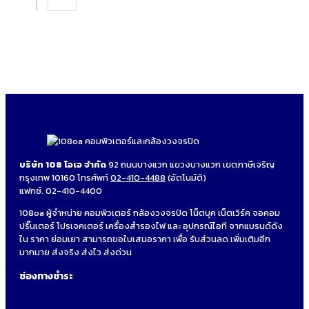
บริษัท 108 โอเอ จำกัด
92 ถนนบางแวก แขวงบางแวก เขตภาษีเจริญ
กรุงเทพ 10160 โทรศัพท์
02-410-4488
(อัตโนมัติ)
แฟกซ์. 02-410-4400
108oa ผู้จำหน่าย คอมพิวเตอร์ กล้องวงจรปิด โน็ตบุค เน็ตเวิร์ค จอคอม
ปริ๊นเตอร์ โปรเจคเตอร์ เครื่องสำรองไฟ และ อุปกรณ์ไอที จากแบรนด์ดัง
ใน ราคา ย่อมเยา สามารถขอใบเสนอราคา เพื่อ รับส่วนลด เพิ่มเติมอีก
มากมาย ส่งจริง ส่งไว ส่งด่วน
ช่องทางชำระ