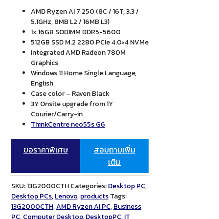
AMD Ryzen AI 7 250 (8C / 16T, 3.3 /
5.1GHz, 8MB L2 / 16MB L3)
1x 16GB SODIMM DDR5-5600
512GB SSD M.2 2280 PCIe 4.0×4 NVMe
Integrated AMD Radeon 780M
Graphics
Windows 11 Home Single Language,
English
Case color – Raven Black
3Y Onsite upgrade from 1Y
Courier/Carry-in
ThinkCentre neo55s G6
ขอราคาพิเศษ
สอบถามเพิ่ม
เติม
SKU:
13G2000CTH
Categories:
Desktop PC
,
Desktop PCs
,
Lenovo
,
products
Tags:
13G2000CTH
,
AMD Ryzen AI PC
,
Business
PC
,
Computer Desktop
,
DesktopPC
,
IT