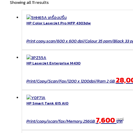
Sorted
Showing all 11 results
by
latest
HP Color LaserJet Pro MFP 4303dw
Print,copy,scan/600 x 600 dpi/Colour 35 ppm/Black 33 
HP LaserJet Enterprise M430
28,0
Print/Copy/Scan/Fax/1200 x 1200dpi/Ram 2 GB
HP Smart Tank 615 AIO
7,600
รวมภาษี
Print/copy/scan/fax/Memory 256GB
บาท