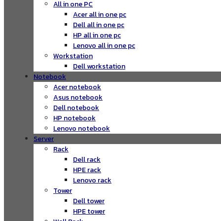
All in one PC
Acer all in one pc
Dell all in one pc
HP all in one pc
Lenovo all in one pc
Workstation
Dell workstation
Notebook
Acer notebook
Asus notebook
Dell notebook
HP notebook
Lenovo notebook
Server
Rack
Dell rack
HPE rack
Lenovo rack
Tower
Dell tower
HPE tower