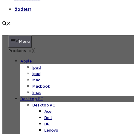
ติดต่อเรา
Menu
Products
≡
╳
Apple
Ipod
Ipad
Mac
Macbook
Imac
Desktop PC
Desktop PC
Acer
Dell
HP
Lenovo