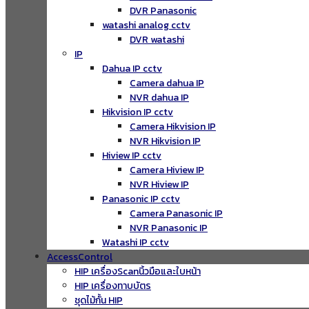
DVR Panasonic
watashi analog cctv
DVR watashi
IP
Dahua IP cctv
Camera dahua IP
NVR dahua IP
Hikvision IP cctv
Camera Hikvision IP
NVR Hikvision IP
Hiview IP cctv
Camera Hiview IP
NVR Hiview IP
Panasonic IP cctv
Camera Panasonic IP
NVR Panasonic IP
Watashi IP cctv
AccessControl
HIP เครื่องScanนิ้วมือและใบหน้า
HIP เครื่องทาบบัตร
ชุดไม้กั้น HIP