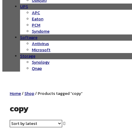
Ubiquiti
UPS
APC
Eaton
PCM
Syndome
Software
Antivirus
Microsoft
Storage
Synology
Qnap
Home
/
Shop
/ Products tagged “copy”
copy