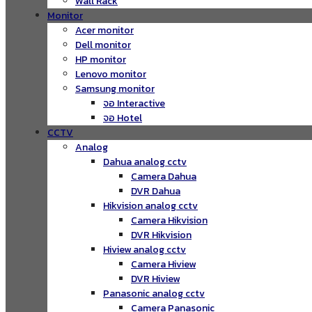
Wall Rack
Monitor
Acer monitor
Dell monitor
HP monitor
Lenovo monitor
Samsung monitor
จอ Interactive
จอ Hotel
CCTV
Analog
Dahua analog cctv
Camera Dahua
DVR Dahua
Hikvision analog cctv
Camera Hikvision
DVR Hikvision
Hiview analog cctv
Camera Hiview
DVR Hiview
Panasonic analog cctv
Camera Panasonic