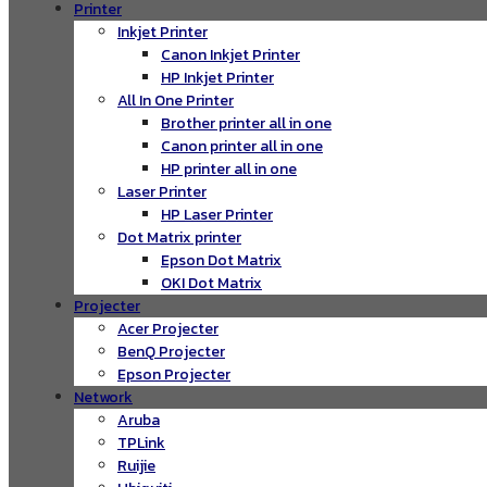
Printer
Inkjet Printer
Canon Inkjet Printer
HP Inkjet Printer
All In One Printer
Brother printer all in one
Canon printer all in one
HP printer all in one
Laser Printer
HP Laser Printer
Dot Matrix printer
Epson Dot Matrix
OKI Dot Matrix
Projecter
Acer Projecter
BenQ Projecter
Epson Projecter
Network
Aruba
TPLink
Ruijie