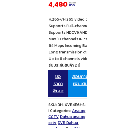
4,480
รวมภาษี
บาท
H.265+/H.265 video compression
Supports Full-channel AI-Coding
Supports HDCVI/AHD/TVI/CVBS/IP video in
Max 18 channels IP camera inputs, each ch
64 Mbps Incoming Bandwidth
Long transmission distance over coax cabl
Up to 8 channels video stream ( analog cha
รับประกันสินค้า 2 ปี
ขอ
สอบถาม
ราคา
เพิ่มเติม
พิเศษ
SKU:
DH-XVR4116HS-
I
Categories:
Analog
,
CCTV
,
Dahua analog
cctv
,
DVR Dahua
,