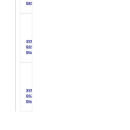
DX517
SYNOLOGY
DS925+
DiskStation
SYNOLOGY
DS223
DiskStation