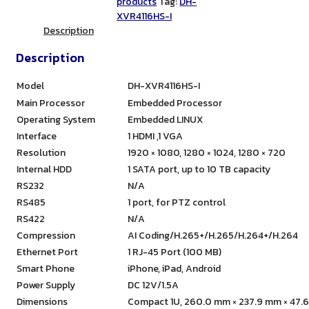
products
Tag:
DH-
XVR4116HS-I
Description
Description
Model
DH-XVR4116HS-I
Main Processor
Embedded Processor
Operating System
Embedded LINUX
Interface
1 HDMI ,1 VGA
Resolution
1920 × 1080, 1280 × 1024, 1280 × 720
Internal HDD
1 SATA port, up to 10 TB capacity
RS232
N/A
RS485
1 port, for PTZ control
RS422
N/A
Compression
AI Coding/H.265+/H.265/H.264+/H.264
Ethernet Port
1 RJ-45 Port (100 MB)
Smart Phone
iPhone, iPad, Android
Power Supply
DC 12V/1.5A
Dimensions
Compact 1U, 260.0 mm × 237.9 mm × 47.6 m