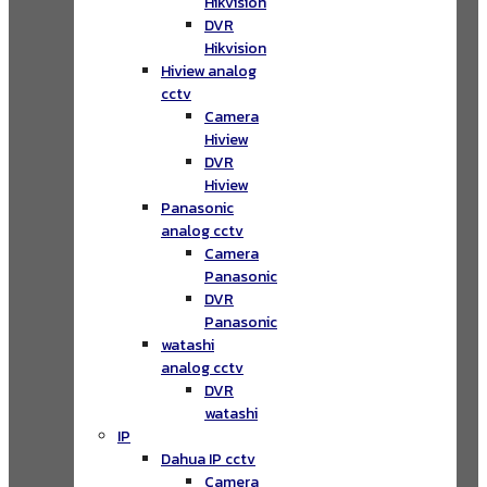
Hikvision
DVR
Hikvision
Hiview analog
cctv
Camera
Hiview
DVR
Hiview
Panasonic
analog cctv
Camera
Panasonic
DVR
Panasonic
watashi
analog cctv
DVR
watashi
IP
Dahua IP cctv
Camera