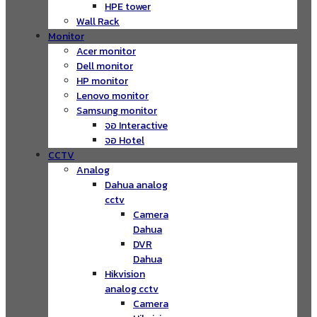
HPE tower
Wall Rack
Monitor
Acer monitor
Dell monitor
HP monitor
Lenovo monitor
Samsung monitor
จอ Interactive
จอ Hotel
CCTV
Analog
Dahua analog
cctv
Camera
Dahua
DVR
Dahua
Hikvision
analog cctv
Camera