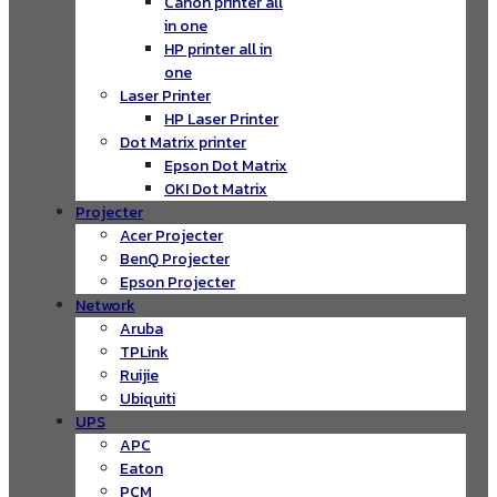
Canon printer all
in one
HP printer all in
one
Laser Printer
HP Laser Printer
Dot Matrix printer
Epson Dot Matrix
OKI Dot Matrix
Projecter
Acer Projecter
BenQ Projecter
Epson Projecter
Network
Aruba
TPLink
Ruijie
Ubiquiti
UPS
APC
Eaton
PCM