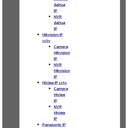
dahua
IP
NVR
dahua
IP
Hikvision IP
cctv
Camera
Hikvision
IP
NVR
Hikvision
IP
Hiview IP cctv
Camera
Hiview
IP
NVR
Hiview
IP
Panasonic IP