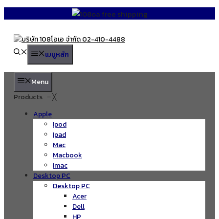
Skip
to
content
เมนูหลัก
Menu
Products
≡
╳
Apple
Ipod
Ipad
Mac
Macbook
Imac
Desktop PC
Desktop PC
Acer
Dell
HP