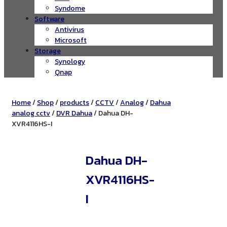
Syndome
Software
Antivirus
Microsoft
Storage
Synology
Qnap
Home
/
Shop
/
products
/
CCTV
/
Analog
/
Dahua
analog cctv
/
DVR Dahua
/ Dahua DH-
XVR4116HS-I
Dahua DH-
XVR4116HS-
I