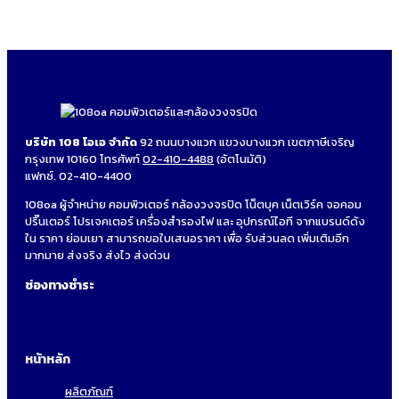
บริษัท 108 โอเอ จำกัด
92 ถนนบางแวก แขวงบางแวก เขตภาษีเจริญ
กรุงเทพ 10160 โทรศัพท์
02-410-4488
(อัตโนมัติ)
แฟกซ์. 02-410-4400
108oa ผู้จำหน่าย คอมพิวเตอร์ กล้องวงจรปิด โน็ตบุค เน็ตเวิร์ค จอคอม
ปริ๊นเตอร์ โปรเจคเตอร์ เครื่องสำรองไฟ และ อุปกรณ์ไอที จากแบรนด์ดัง
ใน ราคา ย่อมเยา สามารถขอใบเสนอราคา เพื่อ รับส่วนลด เพิ่มเติมอีก
มากมาย ส่งจริง ส่งไว ส่งด่วน
ช่องทางชำระ
หน้าหลัก
ผลิตภัณฑ์