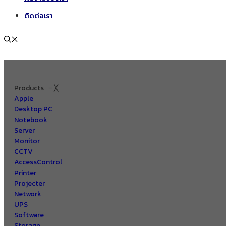
ติดต่อเรา
Products
≡
╳
Apple
Desktop PC
Notebook
Server
Monitor
CCTV
AccessControl
Printer
Projecter
Network
UPS
Software
Storage