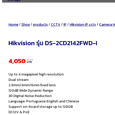
Home
/
Shop
/
products
/
CCTV
/
IP
/
Hikvision IP cctv
/
Camera Hi
Hikvision รุ่น DS-2CD2142FWD-I
4,050
รวมภาษี
บาท
Up to 4 megapixel high resolution
Dual stream
2.8mm/4mm/6mm fixed lens
120dB Wide Dynamic Range
3D Digital Noise Reduction
Language: Portuguese English and Chinese
Support on-board storage up to 128GB
DC12V & PoE