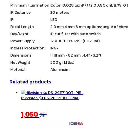
Minimum Illumination
Color: 0.028 lux @ (ƒ/2.0 AGC on); B/W: 0 l
IR Distance
30 meters
IR
LED
Focal Length
2.8 mm 4 mm 6 mm options; angle of view:
Day/Night
IR cut filter with auto switch
Power Supply
12 VDC ± 10% PoE (802.3af)
Ingress Protection
IP67
Dimensions
Φ111 mm × 82 mm (4.4″ × 3.2″)
Net Weight
500 g (1.1 lbs)
Meterial
Aluminuim
Related products
Hikvision รุ่น DS-2CE71DOT-PIRL
1,050
รวมภาษี
บาท