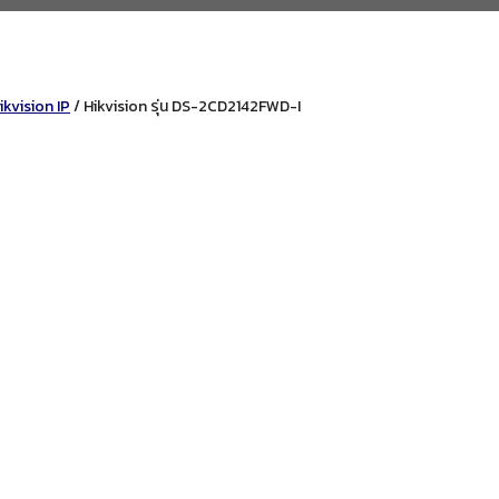
kvision IP
/ Hikvision รุ่น DS-2CD2142FWD-I