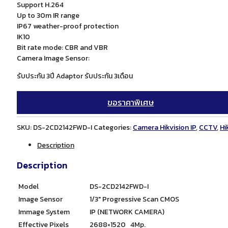
Support H.264
Up to 30m IR range
IP67 weather-proof protection
IK10
Bit rate mode: CBR and VBR
Camera Image Sensor:
รับประกัน 3ปี Adaptor รับประกัน 3เดือน
ขอราคาพิเศษ
SKU:
DS-2CD2142FWD-I
Categories:
Camera Hikvision IP
,
CCTV
,
Hi
Description
Description
Model
DS-2CD2142FWD-I
Image Sensor
1/3″ Progressive Scan CMOS
Immage System
IP (NETWORK CAMERA)
Effective Pixels
2688×1520 4Mp.