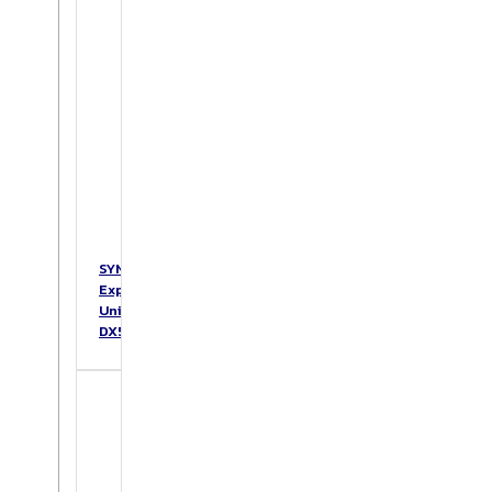
SYNOLOGY
Expansion
Unit
DX517