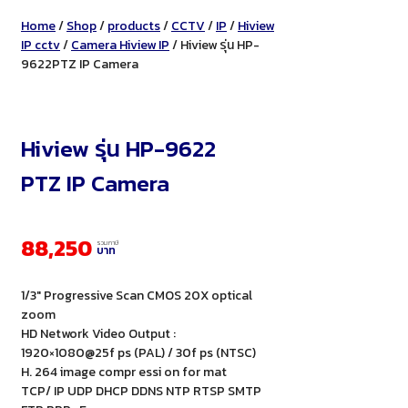
Home
/
Shop
/
products
/
CCTV
/
IP
/
Hiview
IP cctv
/
Camera Hiview IP
/ Hiview รุ่น HP-
9622PTZ IP Camera
Hiview รุ่น HP-9622
PTZ IP Camera
88,250
รวมภาษี
บาท
1/3″ Progressive Scan CMOS 20X optical
zoom
HD Network Video Output :
1920×1080@25f ps (PAL) / 30f ps (NTSC)
H. 264 image compr essi on for mat
TCP/ IP UDP DHCP DDNS NTP RTSP SMTP