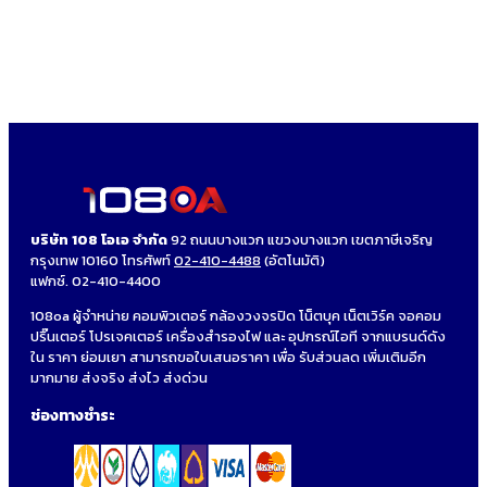
บริษัท 108 โอเอ จำกัด
92 ถนนบางแวก แขวงบางแวก เขตภาษีเจริญ
กรุงเทพ 10160 โทรศัพท์
02-410-4488
(อัตโนมัติ)
แฟกซ์. 02-410-4400
108oa ผู้จำหน่าย คอมพิวเตอร์ กล้องวงจรปิด โน็ตบุค เน็ตเวิร์ค จอคอม
ปริ๊นเตอร์ โปรเจคเตอร์ เครื่องสำรองไฟ และ อุปกรณ์ไอที จากแบรนด์ดัง
ใน ราคา ย่อมเยา สามารถขอใบเสนอราคา เพื่อ รับส่วนลด เพิ่มเติมอีก
มากมาย ส่งจริง ส่งไว ส่งด่วน
ช่องทางชำระ