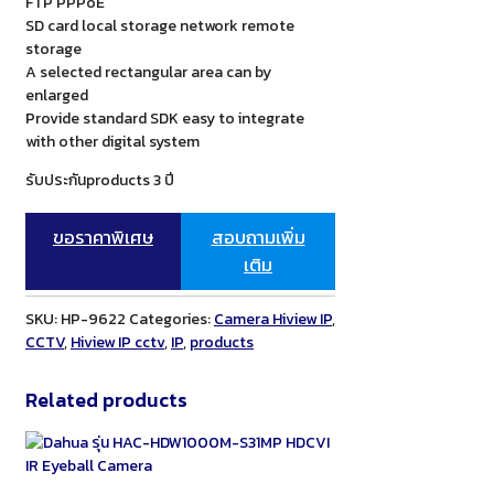
FTP PPPoE
SD card local storage network remote
storage
A selected rectangular area can by
enlarged
Provide standard SDK easy to integrate
with other digital system
รับประกันproducts 3 ปี
ขอราคาพิเศษ
สอบถามเพิ่ม
เติม
SKU:
HP-9622
Categories:
Camera Hiview IP
,
CCTV
,
Hiview IP cctv
,
IP
,
products
Related products