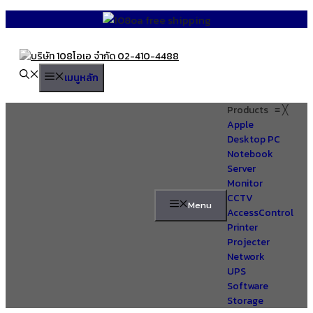
Skip
to
content
เมนูหลัก
Products
≡
╳
Apple
Desktop PC
Notebook
Server
Monitor
CCTV
Menu
AccessControl
Printer
Projecter
Network
UPS
Software
Storage